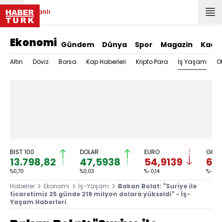
Canlı
Ekonomi
Gündem
Dünya
Spor
Magazin
Kadı
İş Yaşam
Altın
Döviz
Borsa
Kap Haberleri
Kripto Para
O
BIST 100
DOLAR
EURO
GRAM
13.798,82
47,5938
54,9139
6.4
%0,70
%0,03
%-0,14
%-0,01
Haberler
Ekonomi
İş-Yaşam
Bakan Bolat: "Suriye ile
ticaretimiz 25 günde 219 milyon dolara yükseldi" - İş-
Yaşam Haberleri