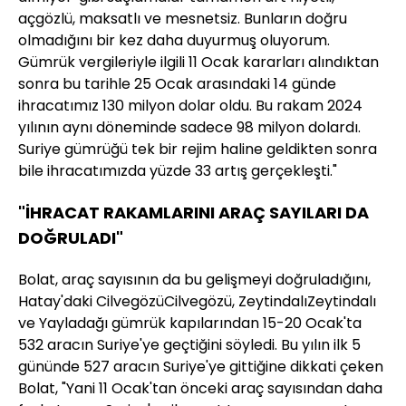
açgözlü, maksatlı ve mesnetsiz. Bunların doğru
olmadığını bir kez daha duyurmuş oluyorum.
Gümrük vergileriyle ilgili 11 Ocak kararları alındıktan
sonra bu tarihle 25 Ocak arasındaki 14 günde
ihracatımız 130 milyon dolar oldu. Bu rakam 2024
yılının aynı döneminde sadece 98 milyon dolardı.
Suriye gümrüğü tek bir rejim haline geldikten sonra
bile ihracatımızda yüzde 33 artış gerçekleşti."
"İHRACAT RAKAMLARINI ARAÇ SAYILARI DA
DOĞRULADI"
Bolat, araç sayısının da bu gelişmeyi doğruladığını,
Hatay'daki CilvegözüCilvegözü, ZeytindalıZeytindalı
ve Yayladağı gümrük kapılarından 15-20 Ocak'ta
532 aracın Suriye'ye geçtiğini söyledi. Bu yılın ilk 5
gününde 527 aracın Suriye'ye gittiğine dikkati çeken
Bolat, "Yani 11 Ocak'tan önceki araç sayısından daha