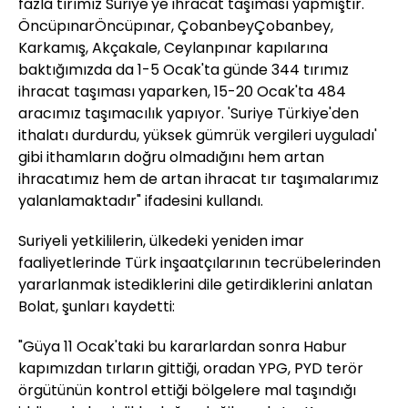
fazla tırımız Suriye'ye ihracat taşıması yapmıştır.
ÖncüpınarÖncüpınar, ÇobanbeyÇobanbey,
Karkamış, Akçakale, Ceylanpınar kapılarına
baktığımızda da 1-5 Ocak'ta günde 344 tırımız
ihracat taşıması yaparken, 15-20 Ocak'ta 484
aracımız taşımacılık yapıyor. 'Suriye Türkiye'den
ithalatı durdurdu, yüksek gümrük vergileri uyguladı'
gibi ithamların doğru olmadığını hem artan
ihracatımız hem de artan ihracat tır taşımalarımız
yalanlamaktadır" ifadesini kullandı.
Suriyeli yetkililerin, ülkedeki yeniden imar
faaliyetlerinde Türk inşaatçılarının tecrübelerinden
yararlanmak istediklerini dile getirdiklerini anlatan
Bolat, şunları kaydetti:
"Güya 11 Ocak'taki bu kararlardan sonra Habur
kapımızdan tırların gittiği, oradan YPG, PYD terör
örgütünün kontrol ettiği bölgelere mal taşındığı