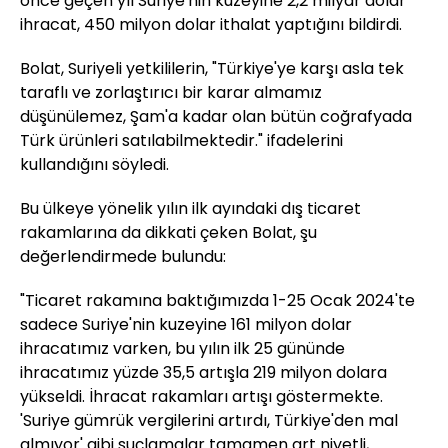
önce geçen yıl Suriye'nin kuzeyine 2,2 milyar dolar
ihracat, 450 milyon dolar ithalat yaptığını bildirdi.
Bolat, Suriyeli yetkililerin, "Türkiye'ye karşı asla tek
taraflı ve zorlaştırıcı bir karar almamız
düşünülemez, Şam'a kadar olan bütün coğrafyada
Türk ürünleri satılabilmektedir." ifadelerini
kullandığını söyledi.
Bu ülkeye yönelik yılın ilk ayındaki dış ticaret
rakamlarına da dikkati çeken Bolat, şu
değerlendirmede bulundu:
"Ticaret rakamına baktığımızda 1-25 Ocak 2024'te
sadece Suriye'nin kuzeyine 161 milyon dolar
ihracatımız varken, bu yılın ilk 25 gününde
ihracatımız yüzde 35,5 artışla 219 milyon dolara
yükseldi. İhracat rakamları artışı göstermekte.
'Suriye gümrük vergilerini artırdı, Türkiye'den mal
almıyor' gibi suçlamalar tamamen art niyetli,