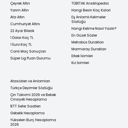
Çeyrek Altın
TÜBİTAK Ansiklopedisi
Yarım Altın
Hangi Besin Kaç Kalori
Ata Altın
Eş Anlamlı Kelimeler
Sözlüğü
Cumhuriyet Altını
Hangi Kelime Nasıl Yazılır?
22 Ayar Bilezik
En Güzel Sözler
1 Dolar Kaç TL
Metrobüs Durakları
1 Euro Kaç TL
Marmaray Durakları
Canlı Maç Sonuçları
Erkek İsimleri
Süper Lig Puan Durumu
Kız İsimleri
Atasözleri ve Anlamları
Türkçe Deyimler Sözlüğü
Çin Takvimi 2026 ve Bebek
Cinsiyeti Hesaplama
İETT Sefer Saatleri
Gebelik Hesaplama
Yükselen Burç Hesaplama
2026