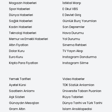
Magazin Haberleri
İstiklal Marşı
Spor Haberleri
E Okul VBS
Dünya Haberleri
E Devlet Giriş
Sağlık Haberleri
Günlük Burç Yorumları
Kadın Haberleri
Son Depremler
Teknoloji Haberleri
Hava Durumu
Memur ve Emekli Haberleri
Yol Durumu
Altın Fiyatları
Sinema Rehberi
Dolar Kuru
TV Yayın Akışı
Euro Kuru
Instagram Dondurma
Kripto Para Fiyatları
Instagram Silme
Yemek Tarifleri
Video Haberler
Ayetel Kürsi
TDK Sözlük Anlamları
Saatlerin Anlamı
Üniversite Taban Puanları
Aşk Sözleri
Rüya Tabirleri
Günaydın Mesajları
Dünya Tarihi ve Türk Tarihi
Gram Altın
İslam Ansiklopedisi