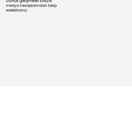
Günlük gelişmeleri sosyal
medya hesaplarından takip
edebilirsiniz.