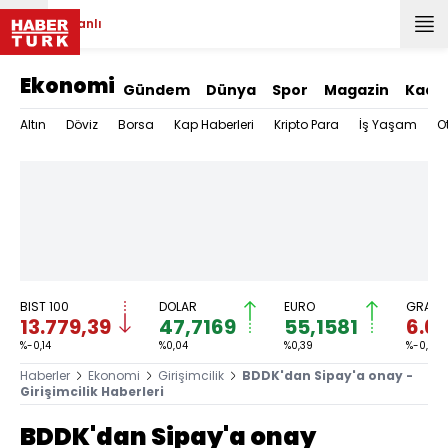
Canlı
Ekonomi
Gündem
Dünya
Spor
Magazin
Kadı
Altın
Döviz
Borsa
Kap Haberleri
Kripto Para
İş Yaşam
O
BIST 100
DOLAR
EURO
GRAM A
13.779,39
47,7169
55,1581
6.6
%-0,14
%0,04
%0,39
%-0,37
Haberler
Ekonomi
Girişimcilik
BDDK'dan Sipay'a onay -
Girişimcilik Haberleri
BDDK'dan Sipay'a onay