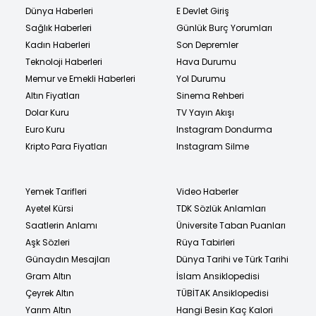
Dünya Haberleri
E Devlet Giriş
Sağlık Haberleri
Günlük Burç Yorumları
Kadın Haberleri
Son Depremler
Teknoloji Haberleri
Hava Durumu
Memur ve Emekli Haberleri
Yol Durumu
Altın Fiyatları
Sinema Rehberi
Dolar Kuru
TV Yayın Akışı
Euro Kuru
Instagram Dondurma
Kripto Para Fiyatları
Instagram Silme
Yemek Tarifleri
Video Haberler
Ayetel Kürsi
TDK Sözlük Anlamları
Saatlerin Anlamı
Üniversite Taban Puanları
Aşk Sözleri
Rüya Tabirleri
Günaydın Mesajları
Dünya Tarihi ve Türk Tarihi
Gram Altın
İslam Ansiklopedisi
Çeyrek Altın
TÜBİTAK Ansiklopedisi
Yarım Altın
Hangi Besin Kaç Kalori