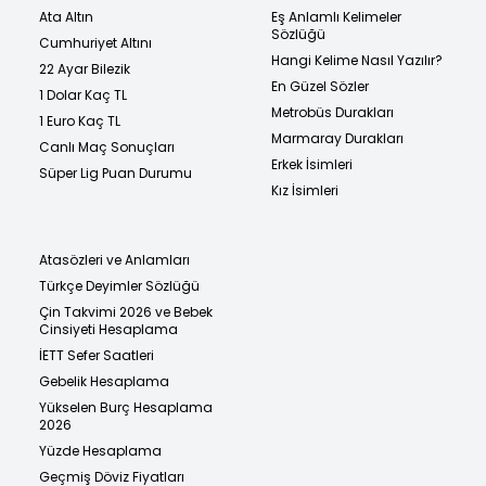
Ata Altın
Eş Anlamlı Kelimeler
Sözlüğü
Cumhuriyet Altını
Hangi Kelime Nasıl Yazılır?
22 Ayar Bilezik
En Güzel Sözler
1 Dolar Kaç TL
Metrobüs Durakları
1 Euro Kaç TL
Marmaray Durakları
Canlı Maç Sonuçları
Erkek İsimleri
Süper Lig Puan Durumu
Kız İsimleri
Atasözleri ve Anlamları
Türkçe Deyimler Sözlüğü
Çin Takvimi 2026 ve Bebek
Cinsiyeti Hesaplama
İETT Sefer Saatleri
Gebelik Hesaplama
Yükselen Burç Hesaplama
2026
Yüzde Hesaplama
Geçmiş Döviz Fiyatları