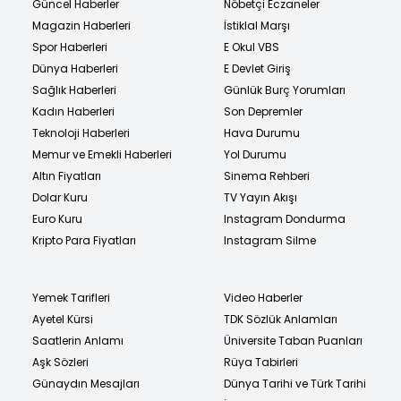
Güncel Haberler
Nöbetçi Eczaneler
Magazin Haberleri
İstiklal Marşı
Spor Haberleri
E Okul VBS
Dünya Haberleri
E Devlet Giriş
Sağlık Haberleri
Günlük Burç Yorumları
Kadın Haberleri
Son Depremler
Teknoloji Haberleri
Hava Durumu
Memur ve Emekli Haberleri
Yol Durumu
Altın Fiyatları
Sinema Rehberi
Dolar Kuru
TV Yayın Akışı
Euro Kuru
Instagram Dondurma
Kripto Para Fiyatları
Instagram Silme
Yemek Tarifleri
Video Haberler
Ayetel Kürsi
TDK Sözlük Anlamları
Saatlerin Anlamı
Üniversite Taban Puanları
Aşk Sözleri
Rüya Tabirleri
Günaydın Mesajları
Dünya Tarihi ve Türk Tarihi