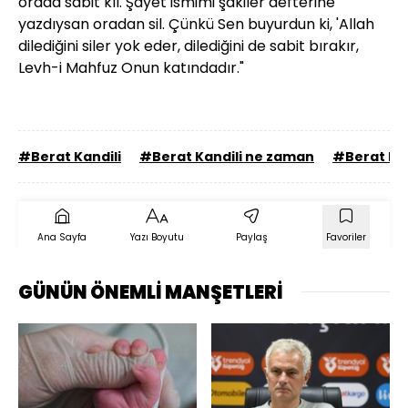
orada sabit kıl. Şayet ismimi şakiler defterine
yazdıysan oradan sil. Çünkü Sen buyurdun ki, 'Allah
dilediğini siler yok eder, dilediğini de sabit bırakır,
Levh-i Mahfuz Onun katındadır."
#Berat Kandili
#Berat Kandili ne zaman
#Berat Kan
Ana Sayfa
Yazı Boyutu
Paylaş
Favoriler
GÜNÜN ÖNEMLİ MANŞETLERİ