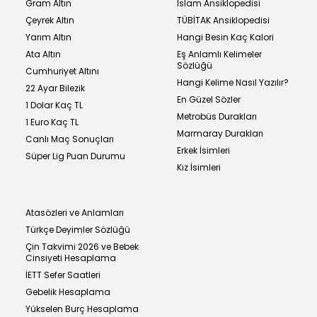
Gram Altın
İslam Ansiklopedisi
Çeyrek Altın
TÜBİTAK Ansiklopedisi
Yarım Altın
Hangi Besin Kaç Kalori
Ata Altın
Eş Anlamlı Kelimeler
Sözlüğü
Cumhuriyet Altını
Hangi Kelime Nasıl Yazılır?
22 Ayar Bilezik
En Güzel Sözler
1 Dolar Kaç TL
Metrobüs Durakları
1 Euro Kaç TL
Marmaray Durakları
Canlı Maç Sonuçları
Erkek İsimleri
Süper Lig Puan Durumu
Kız İsimleri
Atasözleri ve Anlamları
Türkçe Deyimler Sözlüğü
Çin Takvimi 2026 ve Bebek
Cinsiyeti Hesaplama
İETT Sefer Saatleri
Gebelik Hesaplama
Yükselen Burç Hesaplama