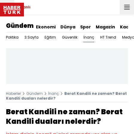
Canlı
Gündem
Ekonomi
Dünya
Spor
Magazin
Kadın
İnanç
Politika
3.Sayfa
Eğitim
Güvenlik
HT Trend
Medy
Haberler
Gündem
İnanç
Berat Kandili ne zaman? Berat
Kandili duaları nelerdir?
Berat Kandili ne zaman? Berat
Kandili duaları nelerdir?