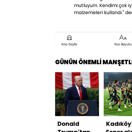
mutluyum. Kendimi çok iyi
malzemeleri kullandı." ded
Ana Sayfa
Yazı Boyutu
GÜNÜN ÖNEMLİ MANŞETL
Donald
Kadıköy
Trump'tan
Fener al