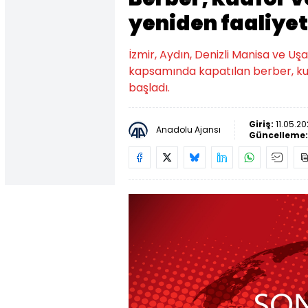
yeniden faaliyet
İzmir, Aydın, Denizli Manisa ve Uşa
kapsamında kapatılan berber, kuaf
başladı.
Giriş:
11.05.20
Anadolu Ajansı
Güncelleme