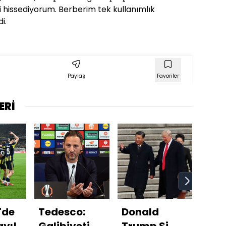
 hissediyorum. Berberim tek kullanımlık
i.
Paylaş
Favoriler
ERİ
'de
Tedesco:
Donald
Sam
ayı!
Galibiyeti
Trump Şi
2'de