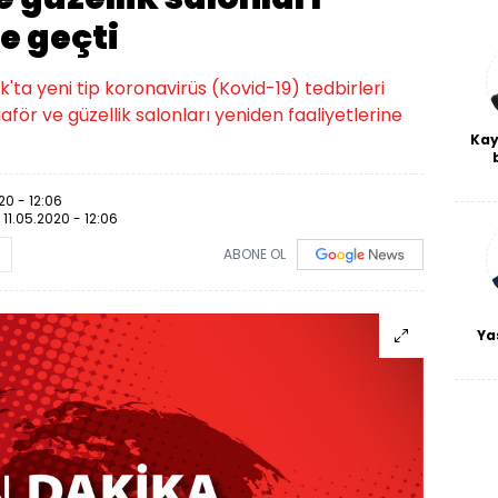
e geçti
k'ta yeni tip koronavirüs (Kovid-19) tedbirleri
ör ve güzellik salonları yeniden faaliyetlerine
Kay
De
haf
20 - 12:06
a
:
11.05.2020 - 12:06
bl
ABONE OL
Ya