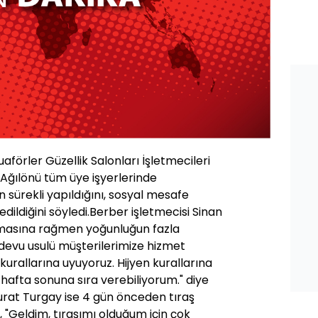
uaförler Güzellik Salonları İşletmecileri
 Ağılönü tüm üye işyerlerinde
n sürekli yapıldığını, sosyal mesafe
dildiğini söyledi.Berber işletmecisi Sinan
 olmasına rağmen yoğunluğun fazla
devu usulü müşterilerimize hizmet
kurallarına uyuyoruz. Hijyen kurallarına
 hafta sonuna sıra verebiliyorum." diye
rat Turgay ise 4 gün önceden tıraş
k, "Geldim, tıraşımı olduğum için çok