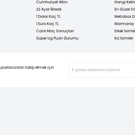
Cumhuriyet Altını
Hangi Kelim
22 Ayar Bilezik
En Güzel Sö
1 Dolar Kaç TL
Metrobüs D
1 Euro Kaç TL
Marmaray D
Canlı Maç Sonuçları
Erkek İsimle
Süper Lig Puan Durumu
Kız İsimleri
-postanızdan takip etmek için