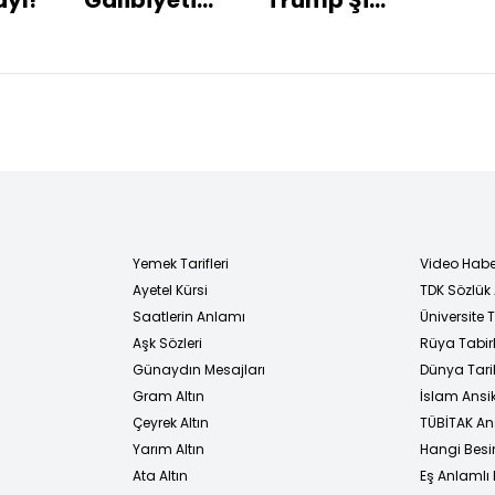
hak ettik!
Cinping ile
görüşecek
Yemek Tarifleri
Video Habe
Ayetel Kürsi
TDK Sözlük
i
Saatlerin Anlamı
Üniversite
Aşk Sözleri
Rüya Tabirl
Günaydın Mesajları
Dünya Tarih
Gram Altın
İslam Ansi
Çeyrek Altın
TÜBİTAK An
Yarım Altın
Hangi Besi
Ata Altın
Eş Anlamlı 