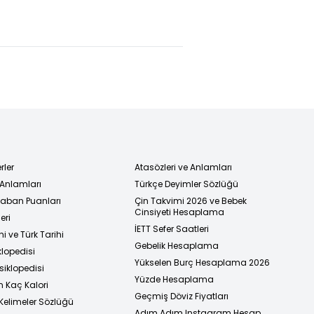
saldırmak
son durum!
istedi!
rler
Atasözleri ve Anlamları
 Anlamları
Türkçe Deyimler Sözlüğü
 Taban Puanları
Çin Takvimi 2026 ve Bebek
Cinsiyeti Hesaplama
eri
İETT Sefer Saatleri
i ve Türk Tarihi
Gebelik Hesaplama
klopedisi
Yükselen Burç Hesaplama 2026
siklopedisi
Yüzde Hesaplama
n Kaç Kalori
Geçmiş Döviz Fiyatları
Kelimeler Sözlüğü
Adım Adım Instagram Hesap