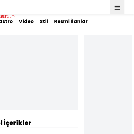
astro
Video
Stil
Resmi İlanlar
l İçerikler