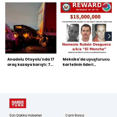
Anadolu Otoyolu'nda 17
Meksika'da uyuşturucu
araç kazaya karıştı: 7
kartelinin lideri
yaralı
Nemesio Oseguera
öldürüldü
Son Dakika Haberleri
Canlı Borsa