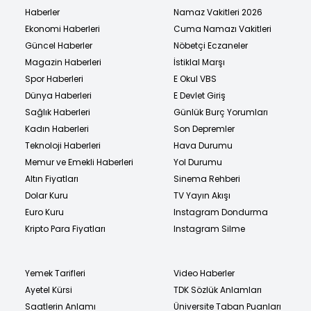
Haberler
Namaz Vakitleri 2026
Ekonomi Haberleri
Cuma Namazı Vakitleri
Güncel Haberler
Nöbetçi Eczaneler
Magazin Haberleri
İstiklal Marşı
Spor Haberleri
E Okul VBS
Dünya Haberleri
E Devlet Giriş
Sağlık Haberleri
Günlük Burç Yorumları
Kadın Haberleri
Son Depremler
Teknoloji Haberleri
Hava Durumu
Memur ve Emekli Haberleri
Yol Durumu
Altın Fiyatları
Sinema Rehberi
Dolar Kuru
TV Yayın Akışı
Euro Kuru
Instagram Dondurma
Kripto Para Fiyatları
Instagram Silme
Yemek Tarifleri
Video Haberler
Ayetel Kürsi
TDK Sözlük Anlamları
Saatlerin Anlamı
Üniversite Taban Puanları