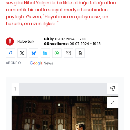
sevgilisi Nihal Yalçın ile birlikte olduğu fotoğrafları
romantik bir notla sosyal medya hesabından
paylaştı. Güven; "Hayatımın en çatışmasız, en
huzurlu, en uzun ilişkisi..."
Giriş:
09.07.2024 - 17:33
Habertürk
Güncelleme:
09.07.2024 - 19:18
ABONE OL
1