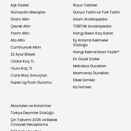
Aşk Sözleri
Rüya Tabirleri
Günaydın Mesajları
Dünya Tarihi ve Türk Tarihi
Gram Altın
İslam Ansiklopedisi
Çeyrek Altın
TÜBİTAK Ansiklopedisi
Yarım Altın
Hangi Besin Kaç Kalori
Ata Altın
Eş Anlamlı Kelimeler
Sözlüğü
Cumhuriyet Altını
Hangi Kelime Nasıl Yazılır?
22 Ayar Bilezik
En Güzel Sözler
1 Dolar Kaç TL
Metrobüs Durakları
1 Euro Kaç TL
Marmaray Durakları
Canlı Maç Sonuçları
Erkek İsimleri
Süper Lig Puan Durumu
Kız İsimleri
Atasözleri ve Anlamları
Türkçe Deyimler Sözlüğü
Çin Takvimi 2026 ve Bebek
Cinsiyeti Hesaplama