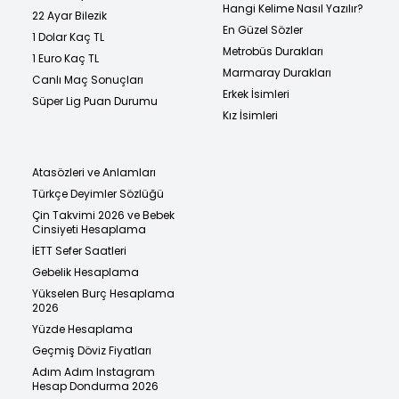
Hangi Kelime Nasıl Yazılır?
22 Ayar Bilezik
En Güzel Sözler
1 Dolar Kaç TL
Metrobüs Durakları
1 Euro Kaç TL
Marmaray Durakları
Canlı Maç Sonuçları
Erkek İsimleri
Süper Lig Puan Durumu
Kız İsimleri
Atasözleri ve Anlamları
Türkçe Deyimler Sözlüğü
Çin Takvimi 2026 ve Bebek
Cinsiyeti Hesaplama
İETT Sefer Saatleri
Gebelik Hesaplama
Yükselen Burç Hesaplama
2026
Yüzde Hesaplama
Geçmiş Döviz Fiyatları
Adım Adım Instagram
Hesap Dondurma 2026