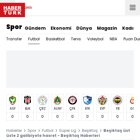
Canlı
Spor
Gündem
Ekonomi
Dünya
Magazin
Kadın
Futbol
Transfer
Basketbol
Tenis
Voleybol
NBA
Puan Du
ASF
BJK
ÇRZ
ALNY
ÇFK
EFK
EYP
FB
GS
0
0
0
0
0
0
0
0
0
Haberler
Spor
Futbol
Süper Lig
Beşiktaş
Beşiktaş üst
üste 2 galibiyete hasret - Beşiktaş Haberleri