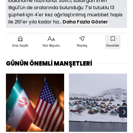
iddianame hazırlandı. Savcı, saldırgan Eren
Bigül'ün de aralarında bulunduğu 7'si tutuklu 13
şüpheli için 4'er kez ağırlaştırılmış müebbet hapis
ile 261'er yıla kadar ha...
Daha Fazla Göster
Ana Sayfa
Yazı Boyutu
Paylaş
Favoriler
GÜNÜN ÖNEMLİ MANŞETLERİ