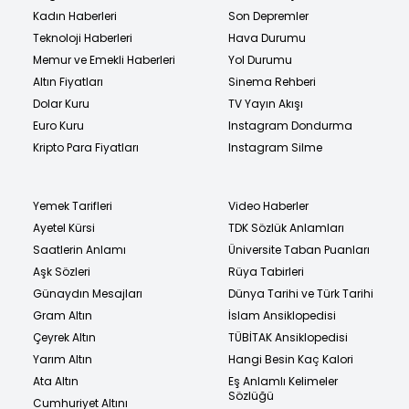
Kadın Haberleri
Son Depremler
Teknoloji Haberleri
Hava Durumu
Memur ve Emekli Haberleri
Yol Durumu
Altın Fiyatları
Sinema Rehberi
Dolar Kuru
TV Yayın Akışı
Euro Kuru
Instagram Dondurma
Kripto Para Fiyatları
Instagram Silme
Yemek Tarifleri
Video Haberler
Ayetel Kürsi
TDK Sözlük Anlamları
Saatlerin Anlamı
Üniversite Taban Puanları
Aşk Sözleri
Rüya Tabirleri
Günaydın Mesajları
Dünya Tarihi ve Türk Tarihi
Gram Altın
İslam Ansiklopedisi
Çeyrek Altın
TÜBİTAK Ansiklopedisi
Yarım Altın
Hangi Besin Kaç Kalori
Ata Altın
Eş Anlamlı Kelimeler
Sözlüğü
Cumhuriyet Altını