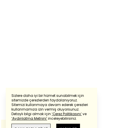
Sizlere daha iyi bir hizmet sunabilmek için
sitemizde çerezlerden faydalanıyoruz.
Sitemizi kullanmaya devam ederek çerezleri
Powered by
Translate
kullanmamıza izin vermiş oluyorsunuz.
Detaylı bilgi almak için
‘Çerez Politikasını’
ve
‘Aydınlatma Metnini’
inceleyebilirsiniz.
Bu çeviride
Google Translete
kullanılmıştır.