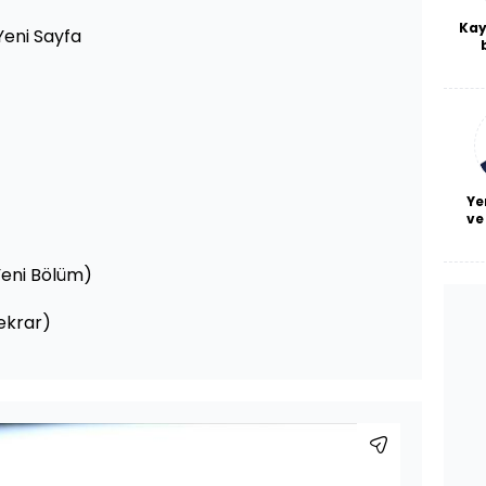
Kay
Yeni Sayfa
De
haf
a
bl
Ye
ve
Yeni Bölüm)
ekrar)