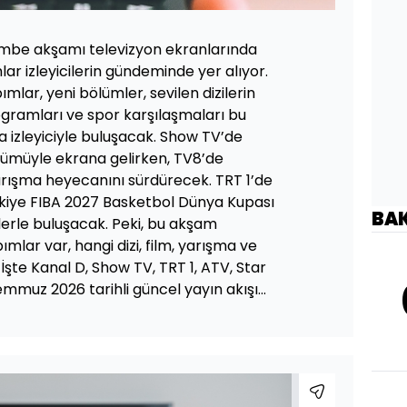
be akşamı televizyon ekranlarında
r izleyicilerin gündeminde yer alıyor.
lar, yeni bölümler, sevilen dizilerin
ogramları ve spor karşılaşmaları bu
a izleyiciyle buluşacak. Show TV’de
ümüyle ekrana gelirken, TV8’de
rışma heyecanını sürdürecek. TRT 1’de
rkiye FIBA 2027 Basketbol Dünya Kupası
BA
erle buluşacak. Peki, bu akşam
mlar var, hangi dizi, film, yarışma ve
şte Kanal D, Show TV, TRT 1, ATV, Star
mmuz 2026 tarihli güncel yayın akışı...