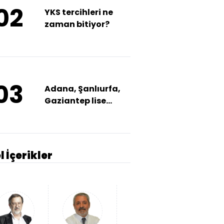
02
YKS tercihleri ne
zaman bitiyor?
03
Adana, Şanlıurfa,
Gaziantep lise
taban puanları
l İçerikler