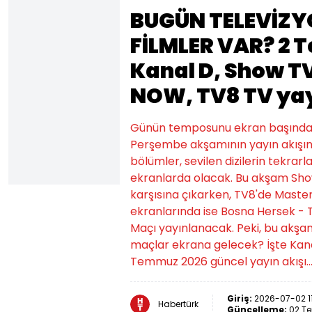
BUGÜN TELEVİZY
FİLMLER VAR? 2
Kanal D, Show TV,
NOW, TV8 TV yayı
Günün temposunu ekran başında s
Perşembe akşamının yayın akışını
bölümler, sevilen dizilerin tekrar
ekranlarda olacak. Bu akşam Sho
karşısına çıkarken, TV8'de Mast
ekranlarında ise Bosna Hersek -
Maçı yayınlanacak. Peki, bu akşam 
maçlar ekrana gelecek? İşte Kanal
Temmuz 2026 güncel yayın akışı..
Giriş:
2026-07-02 1
Habertürk
Güncelleme:
02 Te