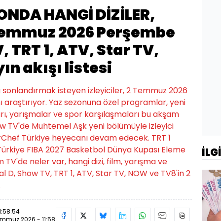
ONDA HANGİ DİZİLER,
 Temmuz 2026 Perşembe
 TRT 1, ATV, Star TV,
n akışı listesi
onlandırmak isteyen izleyiciler, 2 Temmuz 2026
 araştırıyor. Yaz sezonuna özel programlar, yeni
ları, yarışmalar ve spor karşılaşmaları bu akşam
w TV'de Muhtemel Aşk yeni bölümüyle izleyici
erChef Türkiye heyecanı devam edecek. TRT 1
 Türkiye FIBA 2027 Basketbol Dünya Kupası Eleme
İLG
TV'de neler var, hangi dizi, film, yarışma ve
 D, Show TV, TRT 1, ATV, Star TV, NOW ve TV8'in 2
.
1:58:54
mmuz 2026 - 11:58