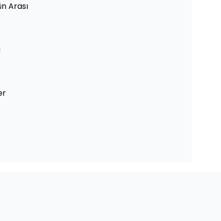
ün Arası
a
er
r