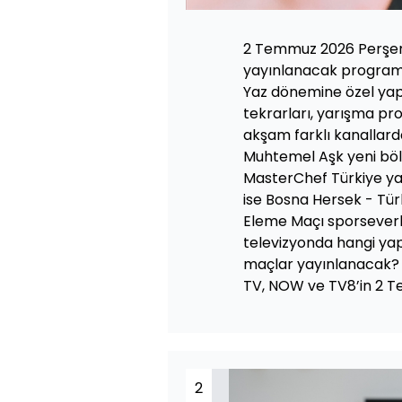
2 Temmuz 2026 Perşem
yayınlanacak programla
Yaz dönemine özel yapım
tekrarları, yarışma pr
akşam farklı kanallard
Muhtemel Aşk yeni böl
MasterChef Türkiye ya
ise Bosna Hersek - Tü
Eleme Maçı sporseverl
televizyonda hangi yapı
maçlar yayınlanacak? İ
TV, NOW ve TV8’in 2 Te
2