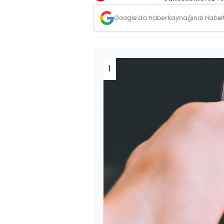
Google’da haber kaynağınızı Habertü
1