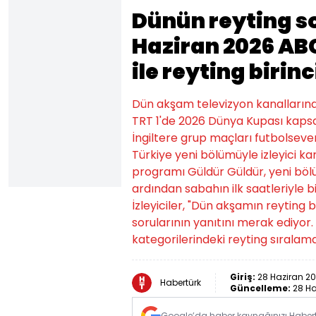
Dünün reyting so
Haziran 2026 ABC
ile reyting birin
Dün akşam televizyon kanallarında 
TRT 1'de 2026 Dünya Kupası kaps
İngiltere grup maçları futbolseve
Türkiye yeni bölümüyle izleyici ka
programı Güldür Güldür, yeni bölü
ardından sabahın ilk saatleriyle bi
İzleyiciler, "Dün akşamın reyting b
sorularının yanıtını merak ediyor.
kategorilerindeki reyting sıralam
Giriş:
28 Haziran 20
Habertürk
Güncelleme:
28 Ha
Google’da haber kaynağınızı Habertü