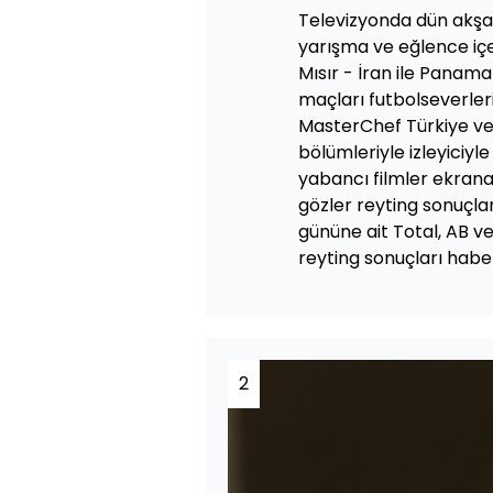
Televizyonda dün akşa
yarışma ve eğlence içer
Mısır - İran ile Panam
maçları futbolseverler
MasterChef Türkiye ve
bölümleriyle izleyiciyle
yabancı filmler ekran
gözler reyting sonuçla
gününe ait Total, AB ve
reyting sonuçları haber
2