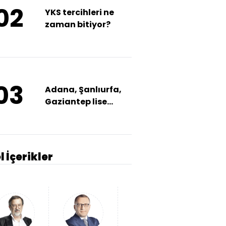
02
YKS tercihleri ne
zaman bitiyor?
03
Adana, Şanlıurfa,
Gaziantep lise
taban puanları
l İçerikler