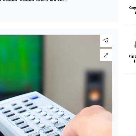
Kay
De
haf
a
bl
Fın
f