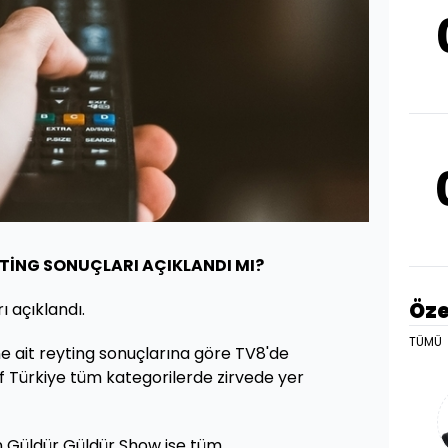
YTİNG SONUÇLARI AÇIKLANDI MI?
Öze
ı açıklandı.
TÜMÜ
 ait reyting sonuçlarına göre TV8'de
 Türkiye tüm kategorilerde zirvede yer
 Güldür Güldür Show ise tüm