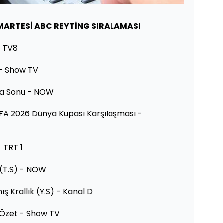
MARTESİ ABC REYTİNG SIRALAMASI
- TV8
 - Show TV
ta Sonu - NOW
IFA 2026 Dünya Kupası Karşılaşması -
 TRT 1
 (T.S) - NOW
ış Krallık (Y.S) - Kanal D
 Özet - Show TV