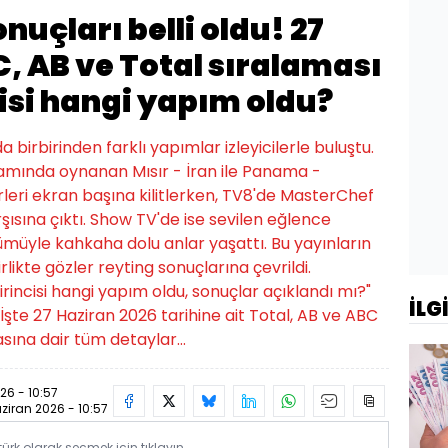
nuçları belli oldu! 27
, AB ve Total sıralaması
cisi hangi yapım oldu?
birbirinden farklı yapımlar izleyicilerle buluştu.
amında oynanan Mısır - İran ile Panama -
rleri ekran başına kilitlerken, TV8'de MasterChef
rşısına çıktı. Show TV'de ise sevilen eğlence
müyle kahkaha dolu anlar yaşattı. Bu yayınların
rlikte gözler reyting sonuçlarına çevrildi.
irincisi hangi yapım oldu, sonuçlar açıklandı mı?"
İLG
 İşte 27 Haziran 2026 tarihine ait Total, AB ve ABC
asına dair tüm detaylar…
26 - 10:57
ziran 2026 - 10:57
rk olarak seçmek için tıklayın