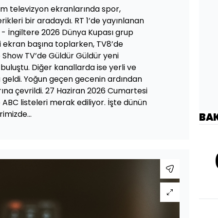
m televizyon ekranlarında spor,
ikleri bir aradaydı. RT 1’de yayınlanan
a - İngiltere 2026 Dünya Kupası grup
i ekran başına toplarken, TV8’de
 Show TV’de Güldür Güldür yeni
 buluştu. Diğer kanallarda ise yerli ve
a geldi. Yoğun geçen gecenin ardından
rına çevrildi. 27 Haziran 2026 Cumartesi
 ABC listeleri merak ediliyor. İşte dünün
imizde...
BA