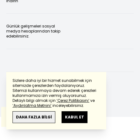
indirin
Günlük gelişmeleri sosyal
medya hesaplarından takip
edebilirsiniz.
Sizlere daha iyi bir hizmet sunabilmek için
sitemizde çerezlerden faydalanıyoruz.
Sitemizi kullanmaya devam ederek çerezleri
Powered by
Translate
kullanmamıza izin vermiş oluyorsunuz.
Detaylı bilgi almak için
‘Çerez Politikasını’
ve
‘Aydınlatma Metnini’
inceleyebilirsiniz.
Bu çeviride
Google Translete
kullanılmıştır.
Anlam ve çeviri hatalarından
haberturk.com
DAHA FAZLA BİLGİ
KABUL ET
sorumlu değildir.