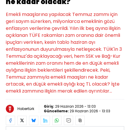
ne kadar olacak?
Emekli maaşlarına yapılacak Temmuz zammı için
geri sayım sürerken, milyonlarca emeklinin gözü
enflasyon verilerine çevrildi. Yılın ilk beş ayına ilişkin
açıklanan TÜFE rakamları zam oranına dair önemli
ipuçları verirken, kesin tablo haziran ayı
enflasyonunun duyurulmasıyla netleşecek. TÜİK'in 3
Temmuz'da açıklayacağı veri, hem SSK ve Bağ-Kur
emeklilerinin zam oranını hem de en düşük emekli
aylığına ilişkin beklentileri şekillendirecek. Peki,
Temmuz zammıyla emekli maaşları ne kadar
artacak, en düşük emekli aylığı kaç TL olacak? İşte
emekli zammına ilişkin merak edilen ayrıntılar...
Giriş:
29 Haziran 2026 - 13:03
Habertürk
Güncelleme:
29 Haziran 2026 - 13:03