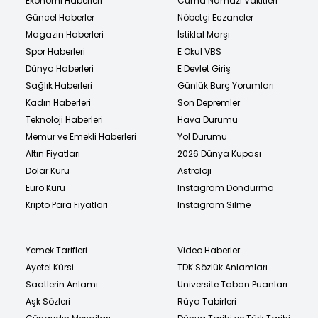
Ekonomi Haberleri
Cuma Namazı Vakitleri
Güncel Haberler
Nöbetçi Eczaneler
Magazin Haberleri
İstiklal Marşı
Spor Haberleri
E Okul VBS
Dünya Haberleri
E Devlet Giriş
Sağlık Haberleri
Günlük Burç Yorumları
Kadın Haberleri
Son Depremler
Teknoloji Haberleri
Hava Durumu
Memur ve Emekli Haberleri
Yol Durumu
Altın Fiyatları
2026 Dünya Kupası
Dolar Kuru
Astroloji
Euro Kuru
Instagram Dondurma
Kripto Para Fiyatları
Instagram Silme
Yemek Tarifleri
Video Haberler
Ayetel Kürsi
TDK Sözlük Anlamları
Saatlerin Anlamı
Üniversite Taban Puanları
Aşk Sözleri
Rüya Tabirleri