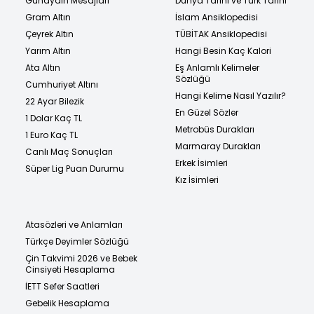
Günaydın Mesajları
Dünya Tarihi ve Türk Tarihi
Gram Altın
İslam Ansiklopedisi
Çeyrek Altın
TÜBİTAK Ansiklopedisi
Yarım Altın
Hangi Besin Kaç Kalori
Ata Altın
Eş Anlamlı Kelimeler
Sözlüğü
Cumhuriyet Altını
Hangi Kelime Nasıl Yazılır?
22 Ayar Bilezik
En Güzel Sözler
1 Dolar Kaç TL
Metrobüs Durakları
1 Euro Kaç TL
Marmaray Durakları
Canlı Maç Sonuçları
Erkek İsimleri
Süper Lig Puan Durumu
Kız İsimleri
Atasözleri ve Anlamları
Türkçe Deyimler Sözlüğü
Çin Takvimi 2026 ve Bebek
Cinsiyeti Hesaplama
İETT Sefer Saatleri
Gebelik Hesaplama