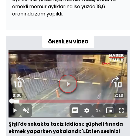
emekli memur aylıklarına ise yüzde 18,6
oranında zam yapıldı.
ÖNERİLEN VİDEO
Süre
0:00
Toplam
2:19
Yüklendi
:
7.11%
Süre
1x
Duraklat
Sesi
Oynatma
Mini
Tam
Aç
Hızı
oynatıcı
Ekran
Şişli'de sokakta taciz iddiası; şüpheli fırında
ekmek yaparken yakalandı: 'Lütfen sesinizi