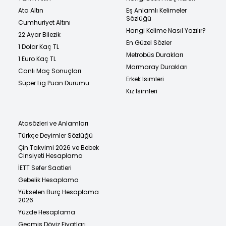
Ata Altın
Eş Anlamlı Kelimeler
Sözlüğü
Cumhuriyet Altını
Hangi Kelime Nasıl Yazılır?
22 Ayar Bilezik
En Güzel Sözler
1 Dolar Kaç TL
Metrobüs Durakları
1 Euro Kaç TL
Marmaray Durakları
Canlı Maç Sonuçları
Erkek İsimleri
Süper Lig Puan Durumu
Kız İsimleri
Atasözleri ve Anlamları
Türkçe Deyimler Sözlüğü
Çin Takvimi 2026 ve Bebek
Cinsiyeti Hesaplama
İETT Sefer Saatleri
Gebelik Hesaplama
Yükselen Burç Hesaplama
2026
Yüzde Hesaplama
Geçmiş Döviz Fiyatları