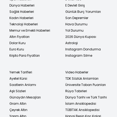
Dünya Haberleri
E Devlet Giriş
Sağlık Haberleri
Günlük Burç Yorumları
Kadın Haberleri
Son Depremler
Teknoloji Haberleri
Hava Durumu
Memur ve Emekli Haberleri
Yol Durumu
Altın Fiyatları
2026 Dünya Kupası
Dolar Kuru
Astroloji
Euro Kuru
Instagram Dondurma
Kripto Para Fiyatları
Instagram Silme
Yemek Tarifleri
Video Haberler
Ayetel Kürsi
TDK Sözlük Anlamları
Saatlerin Anlamı
Üniversite Taban Puanları
Aşk Sözleri
Rüya Tabirleri
Günaydın Mesajları
Dünya Tarihi ve Türk Tarihi
Gram Altın
İslam Ansiklopedisi
Çeyrek Altın
TÜBİTAK Ansiklopedisi
Yarım Altın
Hangi Besin Kaç Kalori