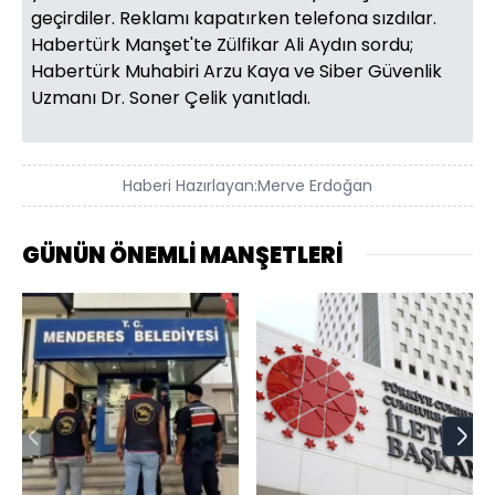
geçirdiler. Reklamı kapatırken telefona sızdılar.
Habertürk Manşet'te Zülfikar Ali Aydın sordu;
Habertürk Muhabiri Arzu Kaya ve Siber Güvenlik
Uzmanı Dr. Soner Çelik yanıtladı.
Haberi Hazırlayan:
Merve Erdoğan
GÜNÜN ÖNEMLİ MANŞETLERİ