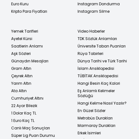
Euro Kuru
Instagram Dondurma
Kripto Para Fiyatları
Instagram Silme
Yemek Tarifleri
Video Haberler
Ayetel Kürsi
TDK Sözlük Anlamları
Saatlerin Anlamı
Üniversite Taban Puanları
Aşk Sözleri
Rüya Tabirleri
Günaydın Mesajları
Dünya Tarihi ve Türk Tarihi
Gram Altın
İslam Ansiklopedisi
Çeyrek Altın
TÜBİTAK Ansiklopedisi
Yarım Altın
Hangi Besin Kaç Kalori
Ata Altın
Eş Anlamlı Kelimeler
Sözlüğü
Cumhuriyet Altını
Hangi Kelime Nasıl Yazılır?
22 Ayar Bilezik
En Güzel Sözler
1 Dolar Kaç TL
Metrobüs Durakları
1 Euro Kaç TL
Marmaray Durakları
Canlı Maç Sonuçları
Erkek İsimleri
Süper Lig Puan Durumu