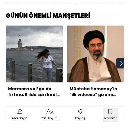
GÜNÜN ÖNEMLİ MANŞETLERİ
Marmara ve Ege'de
Mücteba Hamaney'in
fırtına; 5 ilde sarı kodlu
"ilk videosu" gizemi
uyarı!
bitirmedi
Ana Sayfa
Yazı Boyutu
Paylaş
Favoriler