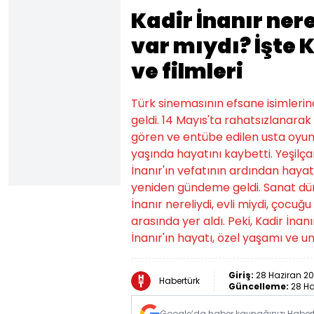
Kadir İnanır nere
var mıydı? İşte K
ve filmleri
Türk sinemasının efsane isimleri
geldi. 14 Mayıs'ta rahatsızlanara
gören ve entübe edilen usta oyu
yaşında hayatını kaybetti. Yeşilça
İnanır'ın vefatının ardından hayat
yeniden gündeme geldi. Sanat dün
İnanır nereliydi, evli miydi, çocuğ
arasında yer aldı. Peki, Kadir İnanı
İnanır'ın hayatı, özel yaşamı ve unu
Giriş:
28 Haziran 20
Habertürk
Güncelleme:
28 Ha
Google’da haber kaynağınızı Habertü