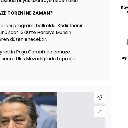
arasında büyük üzüntüye neden oldu.
Kay
AZE TÖRENİ NE ZAMAN?
De
haf
töreni programı belli oldu. Kadir İnanır
a
bl
günü saat 13.00’te Harbiye Muhsin
ören düzenlenecektir.
ayrettin Paşa Camisi'nde cenaze
açı
 sonra Ulus Mezarlığı'nda toprağa
çö