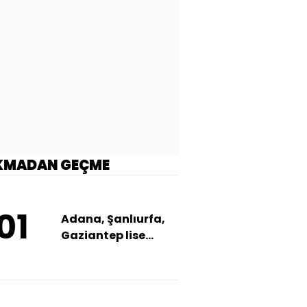
KMADAN GEÇME
01
Adana, Şanlıurfa,
Gaziantep lise
taban puanları