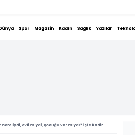
Dünya
Spor
Magazin
Kadın
Sağlık
Yazılar
Teknolo
r nereliydi, evli miydi, çocuğu var mıydı? İşte Kadir