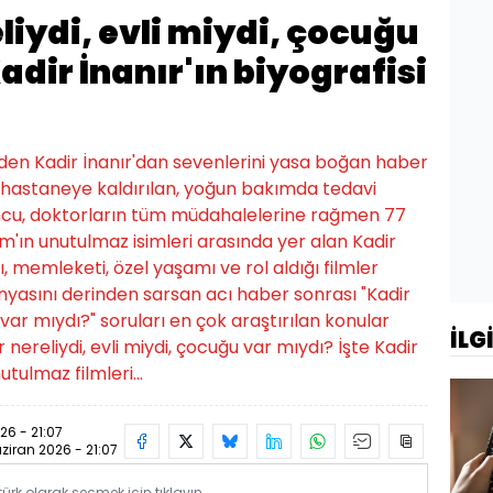
liydi, evli miydi, çocuğu
adir İnanır'ın biyografisi
nden Kadir İnanır'dan sevenlerini yasa boğan haber
k hastaneye kaldırılan, yoğun bakımda tedavi
ncu, doktorların tüm müdahalelerine rağmen 77
m'ın unutulmaz isimleri arasında yer alan Kadir
ı, memleketi, özel yaşamı ve rol aldığı filmler
yasını derinden sarsan acı haber sonrası "Kadir
u var mıydı?" soruları en çok araştırılan konular
İLG
r nereliydi, evli miydi, çocuğu var mıydı? İşte Kadir
tulmaz filmleri...
26 - 21:07
ziran 2026 - 21:07
rk olarak seçmek için tıklayın