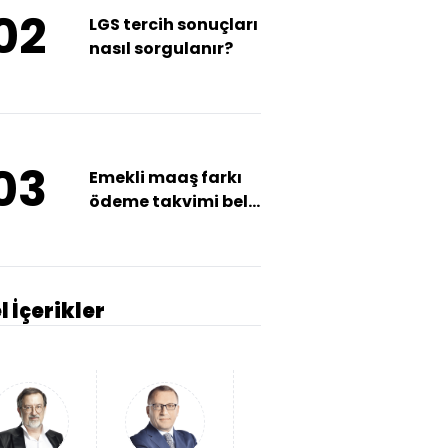
02
LGS tercih sonuçları
nasıl sorgulanır?
03
Emekli maaş farkı
ödeme takvimi belli
oldu
l İçerikler