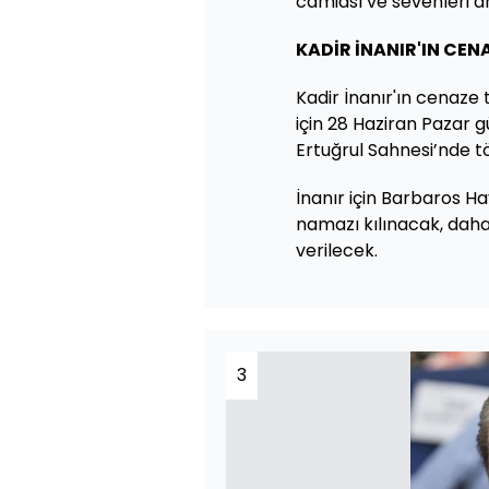
camiası ve sevenleri 
KADİR İNANIR'IN CEN
Kadir İnanır'ın cenaze 
için 28 Haziran Pazar 
Ertuğrul Sahnesi’nde t
İnanır için Barbaros H
namazı kılınacak, daha
verilecek.
3