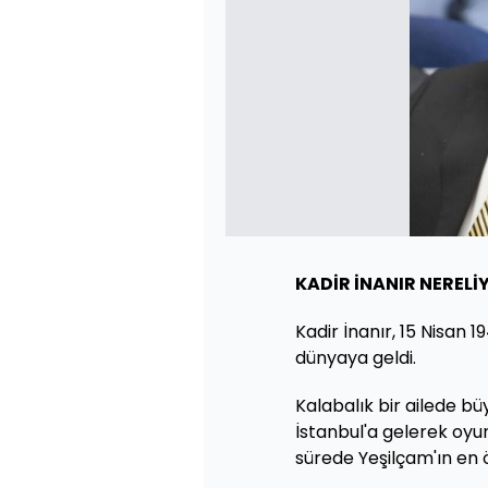
KADİR İNANIR NERELİ
Kadir İnanır, 15 Nisan 
dünyaya geldi.
Kalabalık bir ailede bü
İstanbul'a gelerek oyu
sürede Yeşilçam'ın en ö