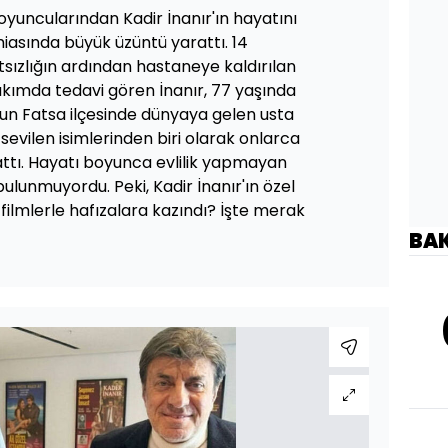
oyuncularından Kadir İnanır'ın hayatını
asında büyük üzüntü yarattı. 14
tsızlığın ardından hastaneye kaldırılan
akımda tedavi gören İnanır, 77 yaşında
'nun Fatsa ilçesinde dünyaya gelen usta
sevilen isimlerinden biri olarak onlarca
ttı. Hayatı boyunca evlilik yapmayan
bulunmuyordu. Peki, Kadir İnanır'ın özel
 filmlerle hafızalara kazındı? İşte merak
BA