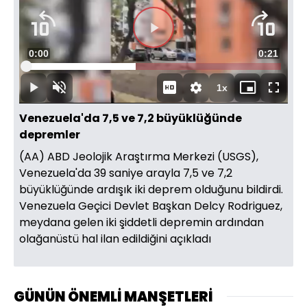
Süre
0:00
Toplam
0:21
Yüklendi
:
42.90%
Süre
1x
Duraklat
Sesi
Oynatma
Mini
Tam
Aç
Hızı
oynatıcı
Ekran
Venezuela'da 7,5 ve 7,2 büyüklüğünde
depremler
(AA) ABD Jeolojik Araştırma Merkezi (USGS),
Venezuela'da 39 saniye arayla 7,5 ve 7,2
büyüklüğünde ardışık iki deprem olduğunu bildirdi.
Venezuela Geçici Devlet Başkan Delcy Rodriguez,
meydana gelen iki şiddetli depremin ardından
olağanüstü hal ilan edildiğini açıkladı
GÜNÜN ÖNEMLİ MANŞETLERİ