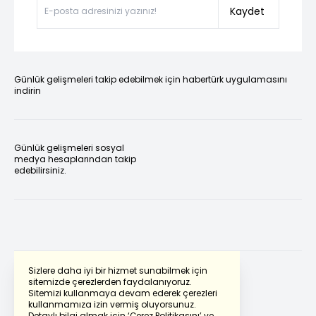
Kaydet
Günlük gelişmeleri takip edebilmek için habertürk uygulamasını
indirin
Günlük gelişmeleri sosyal
medya hesaplarından takip
edebilirsiniz.
Sizlere daha iyi bir hizmet sunabilmek için
sitemizde çerezlerden faydalanıyoruz.
Sitemizi kullanmaya devam ederek çerezleri
Powered by
Translate
kullanmamıza izin vermiş oluyorsunuz.
Detaylı bilgi almak için
‘Çerez Politikasını’
ve