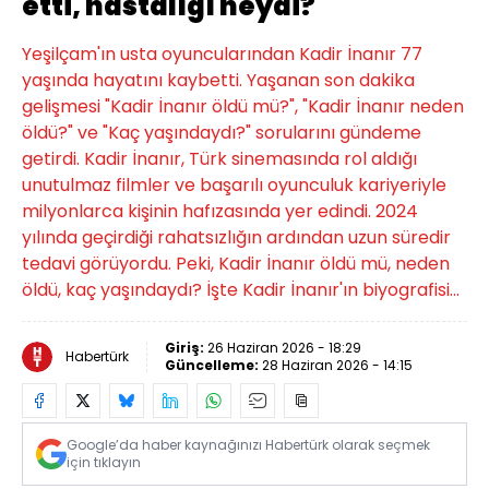
etti, hastalığı neydi?
Yeşilçam'ın usta oyuncularından Kadir İnanır 77
yaşında hayatını kaybetti. Yaşanan son dakika
gelişmesi "Kadir İnanır öldü mü?", "Kadir İnanır neden
öldü?" ve "Kaç yaşındaydı?" sorularını gündeme
getirdi. Kadir İnanır, Türk sinemasında rol aldığı
unutulmaz filmler ve başarılı oyunculuk kariyeriyle
milyonlarca kişinin hafızasında yer edindi. 2024
yılında geçirdiği rahatsızlığın ardından uzun süredir
tedavi görüyordu. Peki, Kadir İnanır öldü mü, neden
öldü, kaç yaşındaydı? İşte Kadir İnanır'ın biyografisi...
Giriş:
26 Haziran 2026 - 18:29
Habertürk
Güncelleme:
28 Haziran 2026 - 14:15
Google’da haber kaynağınızı Habertürk olarak seçmek
için tıklayın