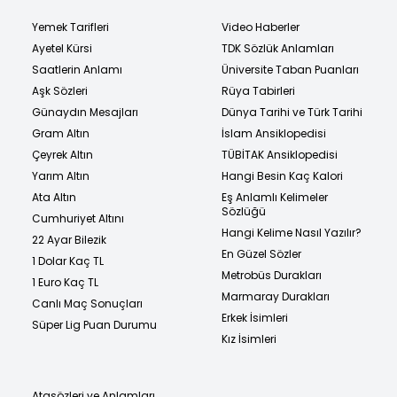
Yemek Tarifleri
Video Haberler
Ayetel Kürsi
TDK Sözlük Anlamları
Saatlerin Anlamı
Üniversite Taban Puanları
Aşk Sözleri
Rüya Tabirleri
Günaydın Mesajları
Dünya Tarihi ve Türk Tarihi
Gram Altın
İslam Ansiklopedisi
Çeyrek Altın
TÜBİTAK Ansiklopedisi
Yarım Altın
Hangi Besin Kaç Kalori
Ata Altın
Eş Anlamlı Kelimeler
Sözlüğü
Cumhuriyet Altını
Hangi Kelime Nasıl Yazılır?
22 Ayar Bilezik
En Güzel Sözler
1 Dolar Kaç TL
Metrobüs Durakları
1 Euro Kaç TL
Marmaray Durakları
Canlı Maç Sonuçları
Erkek İsimleri
Süper Lig Puan Durumu
Kız İsimleri
Atasözleri ve Anlamları