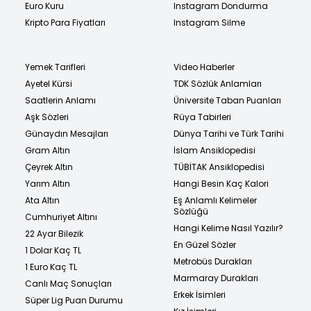
Euro Kuru
Instagram Dondurma
Kripto Para Fiyatları
Instagram Silme
Yemek Tarifleri
Video Haberler
Ayetel Kürsi
TDK Sözlük Anlamları
Saatlerin Anlamı
Üniversite Taban Puanları
Aşk Sözleri
Rüya Tabirleri
Günaydın Mesajları
Dünya Tarihi ve Türk Tarihi
Gram Altın
İslam Ansiklopedisi
Çeyrek Altın
TÜBİTAK Ansiklopedisi
Yarım Altın
Hangi Besin Kaç Kalori
Ata Altın
Eş Anlamlı Kelimeler
Sözlüğü
Cumhuriyet Altını
Hangi Kelime Nasıl Yazılır?
22 Ayar Bilezik
En Güzel Sözler
1 Dolar Kaç TL
Metrobüs Durakları
1 Euro Kaç TL
Marmaray Durakları
Canlı Maç Sonuçları
Erkek İsimleri
Süper Lig Puan Durumu