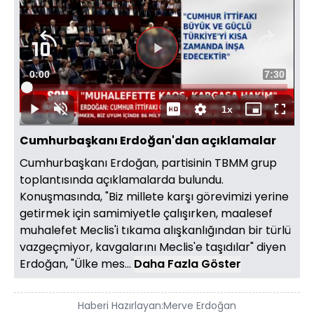
Süre
0:00
Toplam
7:30
Yüklendi
:
2.21%
Süre
1x
Duraklat
Sesi
Oynatma
Mini
Tam
Aç
Hızı
oynatıcı
Ekran
Cumhurbaşkanı Erdoğan'dan açıklamalar
Cumhurbaşkanı Erdoğan, partisinin TBMM grup
toplantısında açıklamalarda bulundu.
Konuşmasında, "Biz millete karşı görevimizi yerine
getirmek için samimiyetle çalışırken, maalesef
muhalefet Meclis'i tıkama alışkanlığından bir türlü
vazgeçmiyor, kavgalarını Meclis'e taşıdılar" diyen
Erdoğan, "Ülke mes...
Daha Fazla Göster
Haberi Hazırlayan:
Merve Erdoğan