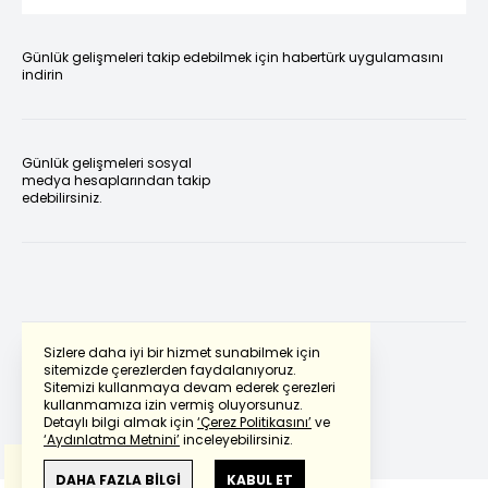
Günlük gelişmeleri takip edebilmek için habertürk uygulamasını
indirin
Günlük gelişmeleri sosyal
medya hesaplarından takip
edebilirsiniz.
Sizlere daha iyi bir hizmet sunabilmek için
sitemizde çerezlerden faydalanıyoruz.
Sitemizi kullanmaya devam ederek çerezleri
Powered by
Translate
kullanmamıza izin vermiş oluyorsunuz.
Detaylı bilgi almak için
‘Çerez Politikasını’
ve
‘Aydınlatma Metnini’
inceleyebilirsiniz.
Bu çeviride
Google Translete
kullanılmıştır.
Anlam ve çeviri hatalarından
haberturk.com
DAHA FAZLA BİLGİ
KABUL ET