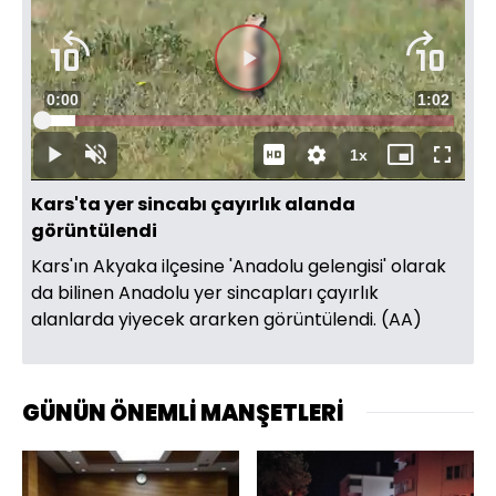
yükleniyor.
Videoyu
Süre
0:00
Toplam
1:02
Oynat
Yüklendi
:
8.02%
Süre
1x
Oynat
Sesi
Oynatma
Mini
Tam
Aç
Hızı
oynatıcı
Ekran
Kars'ta yer sincabı çayırlık alanda
görüntülendi
Kars'ın Akyaka ilçesine 'Anadolu gelengisi' olarak
da bilinen Anadolu yer sincapları çayırlık
alanlarda yiyecek ararken görüntülendi. (AA)
GÜNÜN ÖNEMLİ MANŞETLERİ