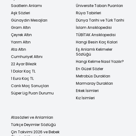
Saatlerin Anlamı
Üniversite Taban Puanları
Aşk Sözleri
Rüya Tabirleri
Günaydın Mesajları
Dünya Tarihi ve Türk Tarihi
Gram Altın
İslam Ansiklopedisi
Çeyrek Altın
TÜBİTAK Ansiklopedisi
Yarım Altın
Hangi Besin Kaç Kalori
Ata Altın
Eş Anlamlı Kelimeler
Sözlüğü
Cumhuriyet Altını
Hangi Kelime Nasıl Yazılır?
22 Ayar Bilezik
En Güzel Sözler
1 Dolar Kaç TL
Metrobüs Durakları
1 Euro Kaç TL
Marmaray Durakları
Canlı Maç Sonuçları
Erkek İsimleri
Süper Lig Puan Durumu
Kız İsimleri
Atasözleri ve Anlamları
Türkçe Deyimler Sözlüğü
Çin Takvimi 2026 ve Bebek