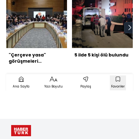
"Çerçeve yasa"
5 ilde 5 kişi ölü bulundu
görüşmeleri
tamamlandı
Ana Sayfa
Yazı Boyutu
Paylaş
Favoriler