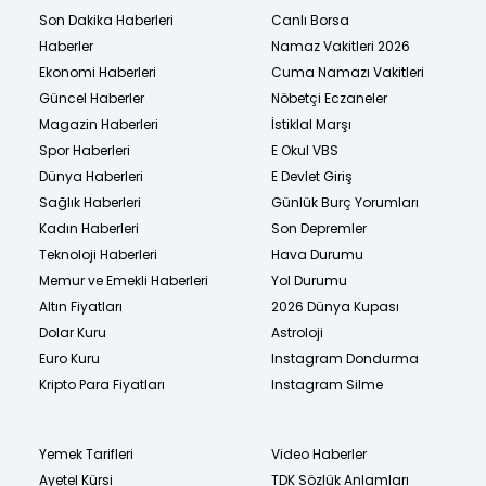
Son Dakika Haberleri
Canlı Borsa
Haberler
Namaz Vakitleri 2026
Ekonomi Haberleri
Cuma Namazı Vakitleri
Güncel Haberler
Nöbetçi Eczaneler
Magazin Haberleri
İstiklal Marşı
Spor Haberleri
E Okul VBS
Dünya Haberleri
E Devlet Giriş
Sağlık Haberleri
Günlük Burç Yorumları
Kadın Haberleri
Son Depremler
Teknoloji Haberleri
Hava Durumu
Memur ve Emekli Haberleri
Yol Durumu
Altın Fiyatları
2026 Dünya Kupası
Dolar Kuru
Astroloji
Euro Kuru
Instagram Dondurma
Kripto Para Fiyatları
Instagram Silme
Yemek Tarifleri
Video Haberler
Ayetel Kürsi
TDK Sözlük Anlamları