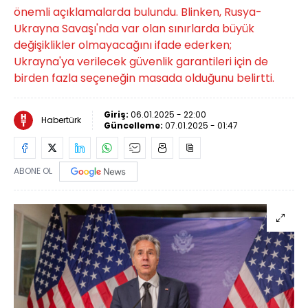
önemli açıklamalarda bulundu. Blinken, Rusya-
Ukrayna Savaşı'nda var olan sınırlarda büyük
değişiklikler olmayacağını ifade ederken;
Ukrayna'ya verilecek güvenlik garantileri için de
birden fazla seçeneğin masada olduğunu belirtti.
Giriş:
06.01.2025 - 22:00
Habertürk
Güncelleme:
07.01.2025 - 01:47
ABONE OL