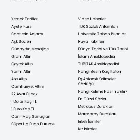
Yemek Tarifleri
Video Haberler
Ayetel Kürsi
TDK Sözlük Anlamları
Saatlerin Anlamı
Üniversite Taban Puanları
Aşk Sözleri
Rüya Tabirleri
Günaydın Mesajları
Dünya Tarihi ve Türk Tarihi
Gram Altın
İslam Ansiklopedisi
Çeyrek Altın
TÜBİTAK Ansiklopedisi
Yarım Altın
Hangi Besin Kaç Kalori
Ata Altın
Eş Anlamlı Kelimeler
Sözlüğü
Cumhuriyet Altını
Hangi Kelime Nasıl Yazılır?
22 Ayar Bilezik
En Güzel Sözler
1 Dolar Kaç TL
Metrobüs Durakları
1 Euro Kaç TL
Marmaray Durakları
Canlı Maç Sonuçları
Erkek İsimleri
Süper Lig Puan Durumu
Kız İsimleri