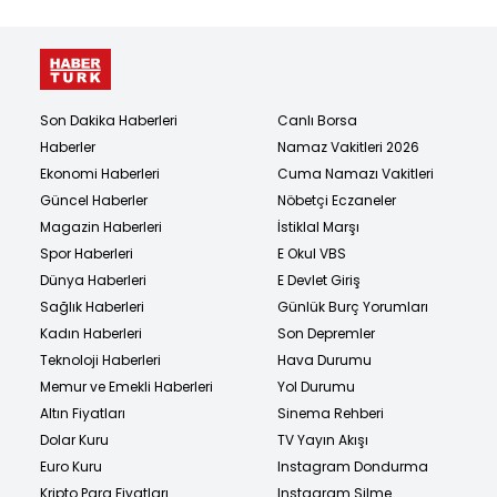
Son Dakika Haberleri
Canlı Borsa
Haberler
Namaz Vakitleri 2026
Ekonomi Haberleri
Cuma Namazı Vakitleri
Güncel Haberler
Nöbetçi Eczaneler
Magazin Haberleri
İstiklal Marşı
Spor Haberleri
E Okul VBS
Dünya Haberleri
E Devlet Giriş
Sağlık Haberleri
Günlük Burç Yorumları
Kadın Haberleri
Son Depremler
Teknoloji Haberleri
Hava Durumu
Memur ve Emekli Haberleri
Yol Durumu
Altın Fiyatları
Sinema Rehberi
Dolar Kuru
TV Yayın Akışı
Euro Kuru
Instagram Dondurma
Kripto Para Fiyatları
Instagram Silme