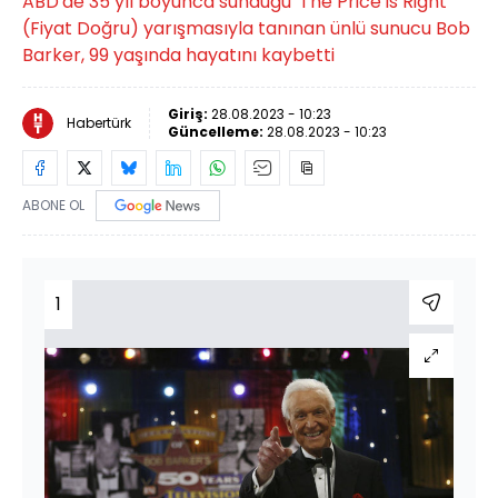
ABD'de 35 yıl boyunca sunduğu 'The Price is Right'
(Fiyat Doğru) yarışmasıyla tanınan ünlü sunucu Bob
Barker, 99 yaşında hayatını kaybetti
Giriş:
28.08.2023 - 10:23
Habertürk
Güncelleme:
28.08.2023 - 10:23
ABONE OL
1