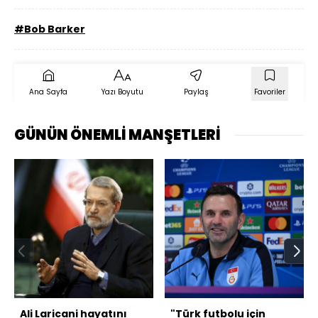
#Bob Barker
Ana Sayfa
Yazı Boyutu
Paylaş
Favoriler
GÜNÜN ÖNEMLİ MANŞETLERİ
Ali Laricani hayatını
"Türk futbolu için