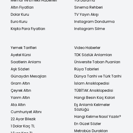
Memur ve Emekli Haberleri
Yol Durumu
Altın Fiyatları
Sinema Rehberi
Dolar Kuru
TV Yayın Akışı
Euro Kuru
Instagram Dondurma
Kripto Para Fiyatları
Instagram Silme
Yemek Tarifleri
Video Haberler
Ayetel Kürsi
TDK Sözlük Anlamları
Saatlerin Anlamı
Üniversite Taban Puanları
Aşk Sözleri
Rüya Tabirleri
Günaydın Mesajları
Dünya Tarihi ve Türk Tarihi
Gram Altın
İslam Ansiklopedisi
Çeyrek Altın
TÜBİTAK Ansiklopedisi
Yarım Altın
Hangi Besin Kaç Kalori
Ata Altın
Eş Anlamlı Kelimeler
Sözlüğü
Cumhuriyet Altını
Hangi Kelime Nasıl Yazılır?
22 Ayar Bilezik
En Güzel Sözler
1 Dolar Kaç TL
Metrobüs Durakları