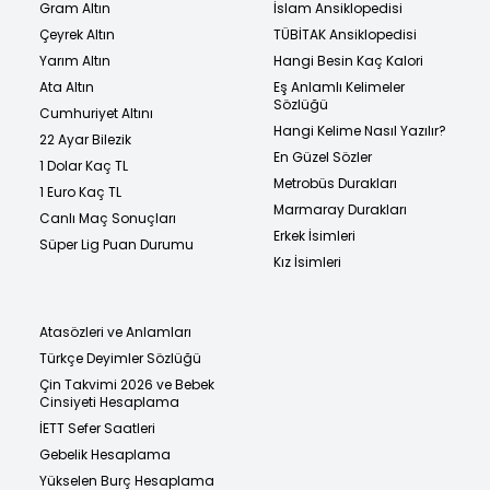
Gram Altın
İslam Ansiklopedisi
Çeyrek Altın
TÜBİTAK Ansiklopedisi
Yarım Altın
Hangi Besin Kaç Kalori
Ata Altın
Eş Anlamlı Kelimeler
Sözlüğü
Cumhuriyet Altını
Hangi Kelime Nasıl Yazılır?
22 Ayar Bilezik
En Güzel Sözler
1 Dolar Kaç TL
Metrobüs Durakları
1 Euro Kaç TL
Marmaray Durakları
Canlı Maç Sonuçları
Erkek İsimleri
Süper Lig Puan Durumu
Kız İsimleri
Atasözleri ve Anlamları
Türkçe Deyimler Sözlüğü
Çin Takvimi 2026 ve Bebek
Cinsiyeti Hesaplama
İETT Sefer Saatleri
Gebelik Hesaplama
Yükselen Burç Hesaplama