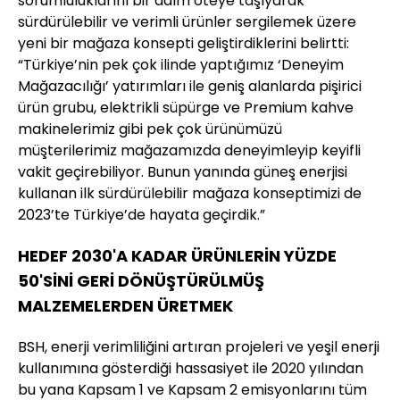
sorumluluklarını bir adım öteye taşıyarak
sürdürülebilir ve verimli ürünler sergilemek üzere
yeni bir mağaza konsepti geliştirdiklerini belirtti:
“Türkiye’nin pek çok ilinde yaptığımız ‘Deneyim
Mağazacılığı’ yatırımları ile geniş alanlarda pişirici
ürün grubu, elektrikli süpürge ve Premium kahve
makinelerimiz gibi pek çok ürünümüzü
müşterilerimiz mağazamızda deneyimleyip keyifli
vakit geçirebiliyor. Bunun yanında güneş enerjisi
kullanan ilk sürdürülebilir mağaza konseptimizi de
2023’te Türkiye’de hayata geçirdik.”
HEDEF 2030'A KADAR ÜRÜNLERİN YÜZDE
50'SİNİ GERİ DÖNÜŞTÜRÜLMÜŞ
MALZEMELERDEN ÜRETMEK
BSH, enerji verimliliğini artıran projeleri ve yeşil enerji
kullanımına gösterdiği hassasiyet ile 2020 yılından
bu yana Kapsam 1 ve Kapsam 2 emisyonlarını tüm