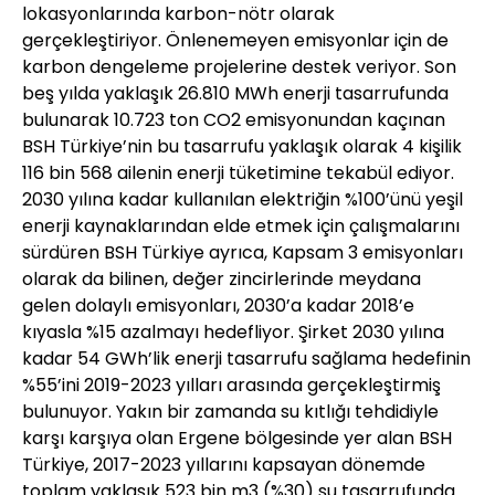
lokasyonlarında karbon-nötr olarak
gerçekleştiriyor. Önlenemeyen emisyonlar için de
karbon dengeleme projelerine destek veriyor. Son
beş yılda yaklaşık 26.810 MWh enerji tasarrufunda
bulunarak 10.723 ton CO2 emisyonundan kaçınan
BSH Türkiye’nin bu tasarrufu yaklaşık olarak 4 kişilik
116 bin 568 ailenin enerji tüketimine tekabül ediyor.
2030 yılına kadar kullanılan elektriğin %100’ünü yeşil
enerji kaynaklarından elde etmek için çalışmalarını
sürdüren BSH Türkiye ayrıca, Kapsam 3 emisyonları
olarak da bilinen, değer zincirlerinde meydana
gelen dolaylı emisyonları, 2030’a kadar 2018’e
kıyasla %15 azalmayı hedefliyor. Şirket 2030 yılına
kadar 54 GWh’lik enerji tasarrufu sağlama hedefinin
%55’ini 2019-2023 yılları arasında gerçekleştirmiş
bulunuyor. Yakın bir zamanda su kıtlığı tehdidiyle
karşı karşıya olan Ergene bölgesinde yer alan BSH
Türkiye, 2017-2023 yıllarını kapsayan dönemde
toplam yaklaşık 523 bin m3 (%30) su tasarrufunda