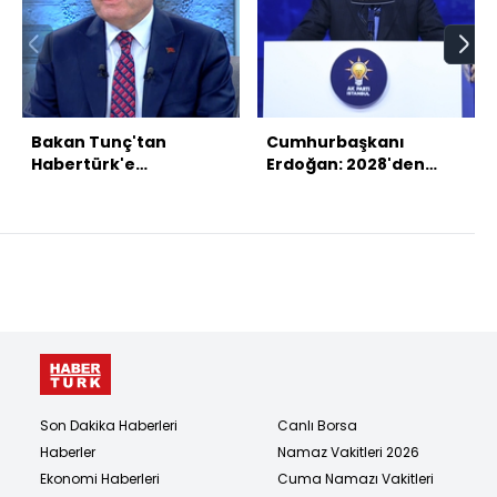
Bakan Tunç'tan
Cumhurbaşkanı
Habertürk'e
Erdoğan: 2028'den
açıklamalar
sonra yeni bir İstanbul,
yeni bir Türkiye inşa
edeceğiz
Son Dakika Haberleri
Canlı Borsa
Haberler
Namaz Vakitleri 2026
Ekonomi Haberleri
Cuma Namazı Vakitleri