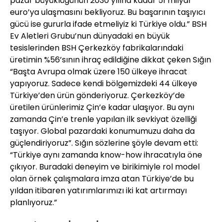
pazar büyüklüğünün 2030 yılına kadar 51 milyar
euro’ya ulaşmasını bekliyoruz. Bu başarının taşıyıcı
gücü ise gururla ifade etmeliyiz ki Türkiye oldu.” BSH
Ev Aletleri Grubu’nun dünyadaki en büyük
tesislerinden BSH Çerkezköy fabrikalarındaki
üretimin %56’sının ihraç edildiğine dikkat çeken Sığın
“Başta Avrupa olmak üzere 150 ülkeye ihracat
yapıyoruz. Sadece kendi bölgemizdeki 44 ülkeye
Türkiye’den ürün gönderiyoruz. Çerkezköy’de
üretilen ürünlerimiz Çin’e kadar ulaşıyor. Bu aynı
zamanda Çin’e trenle yapılan ilk sevkiyat özelliği
taşıyor. Global pazardaki konumumuzu daha da
güçlendiriyoruz”. Sığın sözlerine şöyle devam etti:
“Türkiye aynı zamanda know-how ihracatıyla öne
çıkıyor. Buradaki deneyim ve birikimiyle rol model
olan örnek çalışmalara imza atan Türkiye’de bu
yıldan itibaren yatırımlarımızı iki kat artırmayı
planlıyoruz.”