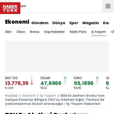
Canlı
Ekonomi
Gündem
Dünya
Spor
Magazin
Kadı
İş Yaşam
Altın
Döviz
Borsa
Kap Haberleri
Kripto Para
O
BIST 100
DOLAR
EURO
GRAM
13.779,39
47,6966
55,1896
6.
%-0,14
%0,12
%0,45
%2,55
Haberler
Ekonomi
İş-Yaşam
BSH Ev Aletleri Grubu’nun
Gelişen Pazarlar Bölgesi CEO’su Gökhan Sığın: Türkiye'de
yatırımlarımızı iki kat artıracağız - İş-Yaşam Haberleri