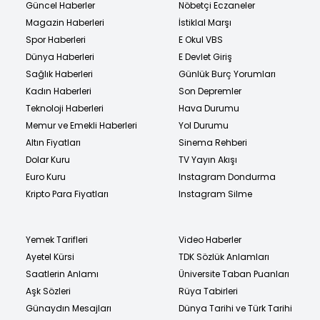
Güncel Haberler
Nöbetçi Eczaneler
Magazin Haberleri
İstiklal Marşı
Spor Haberleri
E Okul VBS
Dünya Haberleri
E Devlet Giriş
Sağlık Haberleri
Günlük Burç Yorumları
Kadın Haberleri
Son Depremler
Teknoloji Haberleri
Hava Durumu
Memur ve Emekli Haberleri
Yol Durumu
Altın Fiyatları
Sinema Rehberi
Dolar Kuru
TV Yayın Akışı
Euro Kuru
Instagram Dondurma
Kripto Para Fiyatları
Instagram Silme
Yemek Tarifleri
Video Haberler
Ayetel Kürsi
TDK Sözlük Anlamları
Saatlerin Anlamı
Üniversite Taban Puanları
Aşk Sözleri
Rüya Tabirleri
Günaydın Mesajları
Dünya Tarihi ve Türk Tarihi