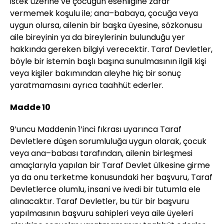
istek üzerine ve çocuğun esenliğine zarar
vermemek koşulu ile; ana–babaya, çocuğa veya
uygun olursa, ailenin bir başka üyesine, sözkonusu
aile bireyinin ya da bireylerinin bulunduğu yer
hakkında gereken bilgiyi verecektir. Taraf Devletler,
böyle bir istemin başlı başına sunulmasının ilgili kişi
veya kişiler bakımından aleyhe hiç bir sonuç
yaratmamasını ayrıca taahhüt ederler.
Madde 10
9’uncu Maddenin 1’inci fıkrası uyarınca Taraf
Devletlere düşen sorumluluğa uygun olarak, çocuk
veya ana–babası tarafından, ailenin birleşmesi
amaçlarıyla yapılan bir Taraf Devlet ülkesine girme
ya da onu terketme konusundaki her başvuru, Taraf
Devletlerce olumlu, insani ve ivedi bir tutumla ele
alınacaktır. Taraf Devletler, bu tür bir başvuru
yapılmasının başvuru sahipleri veya aile üyeleri