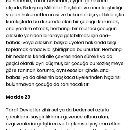
Bu nedenle, Taraf Devletler, uygun gördükleri
ölçüde, Birleşmiş Milletler Teşkilatı ve onunla işbirliği
yapan hükümetlerarası ve hükümetdışı yetkili başka
kuruluşlarla bu durumda olan bir çocuğu korumak,
ona yardım etmek, herhangi bir mülteci çocuğun
ailesi ile yeniden biraraya gelebilmesi için ana–
babası veya ailesinin başka üyeleri hakkında bilgi
toplamak amacıyla işbirliğinde bulunurlar. Herhangi
bir nedenle kendi aile çevresinden sürekli ya da
geçici olarak ayrı düşmüş bir çocuğa bu Sözleşmeye
göre tanınan koruma, aynı esaslar içinde, ana–
babası ya da ailesinin başkaca üyelerinden hiçbirisi
bulunmayan çocuğa da tanınacaktır.
Madde 23
Taraf Devletler zihinsel ya da bedensel özürlü
çocukların saygınlıklarını güvence altına alan,
özgüvenlerini geliştiren ve toplumsal yaşama etkin