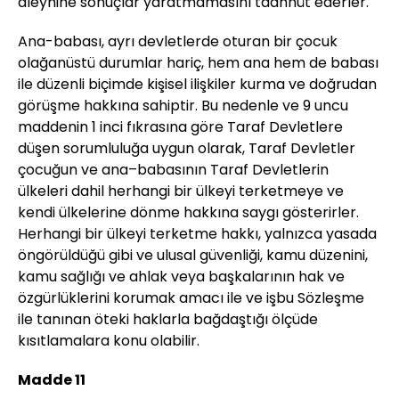
aleyhine sonuçlar yaratmamasını taahhüt ederler.
Ana-babası, ayrı devletlerde oturan bir çocuk
olağanüstü durumlar hariç, hem ana hem de babası
ile düzenli biçimde kişisel ilişkiler kurma ve doğrudan
görüşme hakkına sahiptir. Bu nedenle ve 9 uncu
maddenin 1 inci fıkrasına göre Taraf Devletlere
düşen sorumluluğa uygun olarak, Taraf Devletler
çocuğun ve ana–babasının Taraf Devletlerin
ülkeleri dahil herhangi bir ülkeyi terketmeye ve
kendi ülkelerine dönme hakkına saygı gösterirler.
Herhangi bir ülkeyi terketme hakkı, yalnızca yasada
öngörüldüğü gibi ve ulusal güvenliği, kamu düzenini,
kamu sağlığı ve ahlak veya başkalarının hak ve
özgürlüklerini korumak amacı ile ve işbu Sözleşme
ile tanınan öteki haklarla bağdaştığı ölçüde
kısıtlamalara konu olabilir.
Madde 11