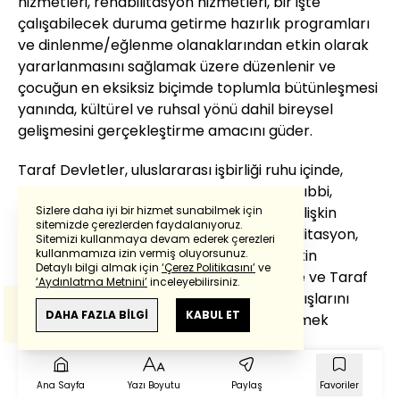
hizmetleri, rehabilitasyon hizmetleri, bir işte
çalışabilecek duruma getirme hazırlık programları
ve dinlenme/eğlenme olanaklarından etkin olarak
yararlanmasını sağlamak üzere düzenlenir ve
çocuğun en eksiksiz biçimde toplumla bütünleşmesi
yanında, kültürel ve ruhsal yönü dahil bireysel
gelişmesini gerçekleştirme amacını güder.
Taraf Devletler, uluslararası işbirliği ruhu içinde,
özürlü çocukların koruyucu sıhhi bakımı, tıbbi,
psikolojik ve işlevsel tedavileri alanlarına ilişkin
Sizlere daha iyi bir hizmet sunabilmek için
sitemizde çerezlerden faydalanıyoruz.
gerekli bilgilerin alışverişi yanında, rehabilitasyon,
Sitemizi kullanmaya devam ederek çerezleri
Powered by
Translate
eğitim ve mesleki eğitim hizmetlerine ilişkin
kullanmamıza izin vermiş oluyorsunuz.
Detaylı bilgi almak için
‘Çerez Politikasını’
ve
yöntemlerin bilgilerini de içerecek şekilde ve Taraf
‘Aydınlatma Metnini’
inceleyebilirsiniz.
Devletlerin bu alanlardaki güçlerini, anlayışlarını
Bu çeviride
Google Translete
kullanılmıştır.
Anlam ve çeviri hatalarından
haberturk.com
DAHA FAZLA BİLGİ
KABUL ET
geliştirmek ve deneyimlerini zenginleştirmek
sorumlu değildir.
amacıyla bilgi dağıtımını ve bu bilgiden
yararlanmayı teşvik ederler. Bu bakımdan,
gelişmekte olan ülkelerin gereksinimleri, özellikle
Ana Sayfa
Yazı Boyutu
Paylaş
Favoriler