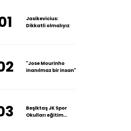
01
Jasikevicius:
Dikkatli olmalıyız
02
"Jose Mourinho
inanılmaz bir insan"
03
Beşiktaş JK Spor
Okulları eğitim
kampını
tamamladı