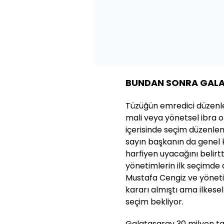
BUNDAN SONRA GALAT
Tüzüğün emredici düzenley
mali veya yönetsel ibra
içerisinde seçim düzenlem
sayın başkanın da genel
harfiyen uyacağını belirt
yönetimlerin ilk seçimde 
Mustafa Cengiz ve yöneti
kararı almıştı ama ilkese
seçim bekliyor.
Galatasaray 30 milyon tar