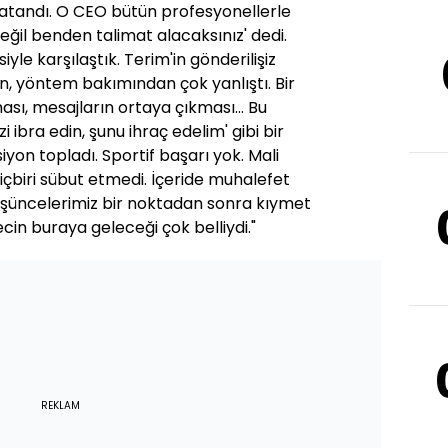
O atandı. O CEO bütün profesyonellerle
eğil benden talimat alacaksınız' dedi.
siyle karşılaştık. Terim'in gönderilişiz
, yöntem bakımından çok yanlıştı. Bir
ması, mesajların ortaya çıkması... Bu
i ibra edin, şunu ihraç edelim' gibi bir
yon topladı. Sportif başarı yok. Mali
çbiri sübut etmedi. İçeride muhalefet
şüncelerimiz bir noktadan sonra kıymet
recin buraya geleceği çok belliydi."
REKLAM