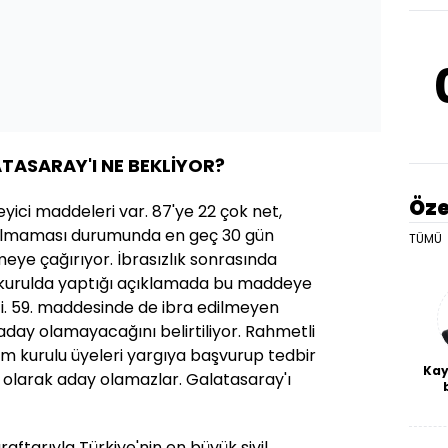
ASARAY'I NE BEKLİYOR?
Öze
ici maddeleri var. 87'ye 22 çok net,
 olmaması durumunda en geç 30 gün
TÜMÜ
eye çağırıyor. İbrasızlık sonrasında
 kurulda yaptığı açıklamada bu maddeye
ti. 59. maddesinde de ibra edilmeyen
aday olamayacağını belirtiliyor. Rahmetli
m kurulu üyeleri yargıya başvurup tedbir
Kay
l olarak aday olamazlar. Galatasaray'ı
De
haf
a
aftarıyla Türkiye'nin en büyük sivil