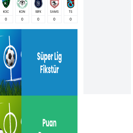
KOC
KON
İBFK
SAMS
TS
0
0
0
0
0