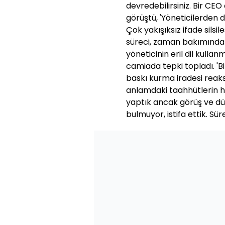
devredebilirsiniz. Bir CE
görüştü, 'Yöneticilerden d
Çok yakışıksız ifade silsile
süreci, zaman bakımından
yöneticinin eril dil kullan
camiada tepki topladı. 'Biz
baskı kurma iradesi reaksi
anlamdaki taahhütlerin hi
yaptık ancak görüş ve dü
bulmuyor, istifa ettik. Sü