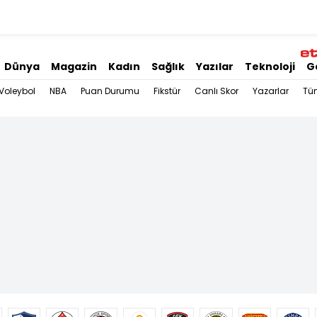
Dünya
Magazin
Kadın
Sağlık
Yazılar
Teknoloji
G
Voleybol
NBA
Puan Durumu
Fikstür
Canlı Skor
Yazarlar
Tü