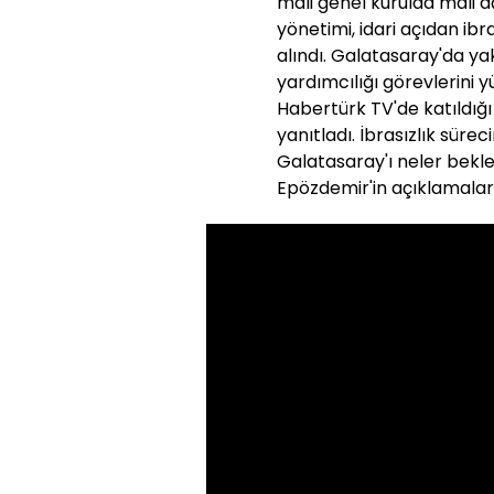
mali genel kurulda mali a
yönetimi, idari açıdan ib
alındı. Galatasaray'da ya
yardımcılığı görevlerini
Habertürk TV'de katıldığ
yanıtladı. İbrasızlık sür
Galatasaray'ı neler bekled
Epözdemir'in açıklamaları