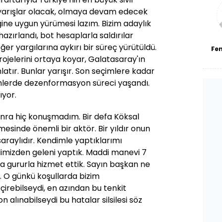
bl
yarışlar olacak, olmaya devam edecek
ine uygun yürümesi lazım. Bizim adaylık
azırlandı, bot hesaplarla saldırılar
ğer yargılarına aykırı bir süreç yürütüldü.
Fe
rojelerini ortaya koyar, Galatasaray'ın
anlatır. Bunlar yarışır. Son seçimlere kadar
mlerde dezenformasyon süreci yaşandı.
ıyor.
nra hiç konuşmadım. Bir defa Köksal
mesinde önemli bir aktör. Bir yıldır onun
saraylıdır. Kendimle yaptıklarımı
imizden geleni yaptık. Maddi manevi 7
 gururla hizmet ettik. Sayın başkan ne
. O günkü koşullarda bizim
çirebilseydi, en azından bu tenkit
n alınabilseydi bu hatalar silsilesi söz