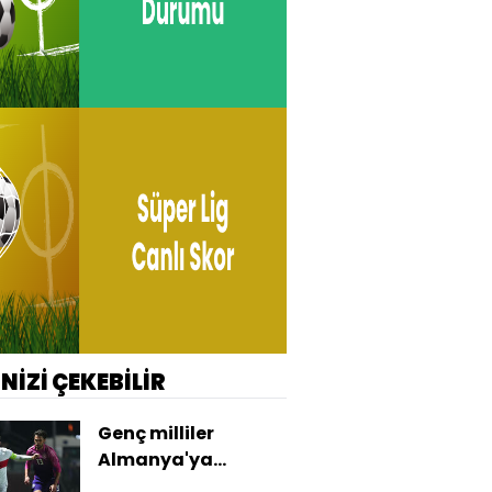
İNİZİ ÇEKEBİLİR
Genç milliler
Almanya'ya
yenildi!