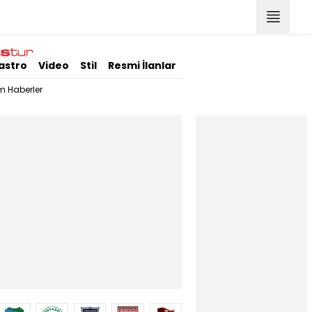
astro
Video
Stil
Resmi İlanlar
m Haberler