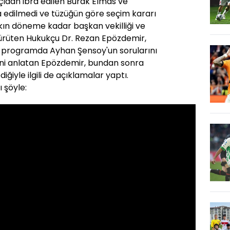
çıdan ibra edilen Burak Elmas ve
ra edilmedi ve tüzüğün göre seçim kararı
kın döneme kadar başkan vekilliği ve
 yürüten Hukukçu Dr. Rezan Epözdemir,
ı programda Ayhan Şensoy'un sorularını
ecini anlatan Epözdemir, bundan sonra
iğiyle ilgili de açıklamalar yaptı.
 şöyle: