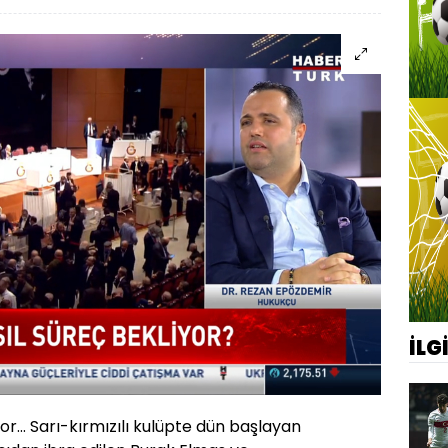
İLG
r... Sarı-kırmızılı kulüpte dün başlayan