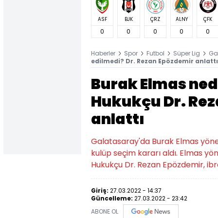
ASF
BJK
ÇRZ
ALNY
ÇFK
0
0
0
0
0
Haberler
Spor
Futbol
Süper Lig
Ga
edilmedi? Dr. Rezan Epözdemir anlattı
Burak Elmas ned
Hukukçu Dr. Rez
anlattı
Galatasaray'da Burak Elmas yöneti
kulüp seçim kararı aldı. Elmas yö
Hukukçu Dr. Rezan Epözdemir, ibrası
Giriş:
27.03.2022 - 14:37
Güncelleme:
27.03.2022 - 23:42
ABONE OL