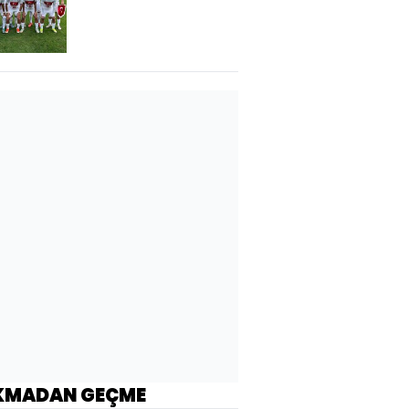
berabere!
KMADAN GEÇME