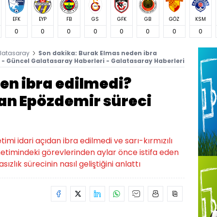
EFK
EYP
FB
GS
GFK
GB
GÖZ
KSM
0
0
0
0
0
0
0
0
latasaray
Son dakika: Burak Elmas neden ibra
 - Güncel Galatasaray Haberleri - Galatasaray Haberleri
en ibra edilmedi?
an Epözdemir süreci
mi idari açıdan ibra edilmedi ve sarı-kırmızılı
netimindeki görevlerinden aylar önce istifa eden
zlık sürecinin nasıl geliştiğini anlattı