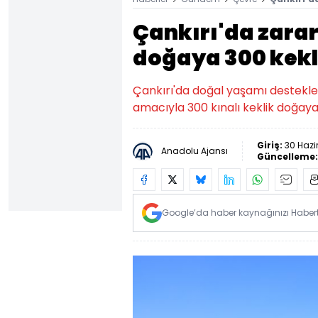
Çankırı'da zarar
doğaya 300 kekli
Çankırı'da doğal yaşamı desteklem
amacıyla 300 kınalı keklik doğaya
Giriş:
30 Hazi
Anadolu Ajansı
Güncelleme
Google’da haber kaynağınızı Habertü