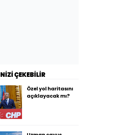
İNİZİ ÇEKEBİLİR
Özel yol haritasını
açıklayacak mı?
Uzman çavuş