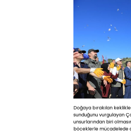
Doğaya bırakılan keklikl
sunduğunu vurgulayan Çak
unsurlarından biri olmasın
böceklerle mücadelede d