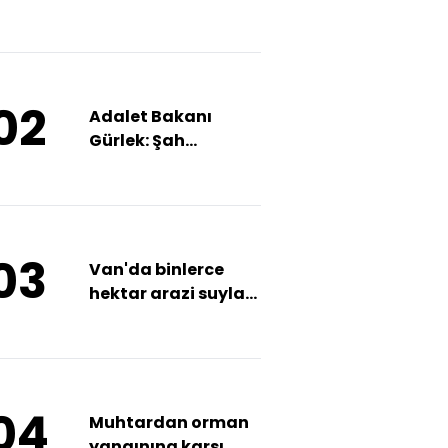
müdahale ediliyor
02
Adalet Bakanı
Gürlek: Şah
damarlarını
kesiyoruz
03
Van'da binlerce
hektar arazi suyla
buluşturuldu
04
Muhtardan orman
yangınına karşı