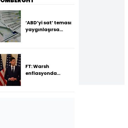
OOMBERGHT
‘ABD’yi sat’ teması
yaygınlaşırsa
euroda değerlenme
bekleniyor
FT: Warsh
enflasyonda
yükseliş sürerse faiz
artırımına hazır