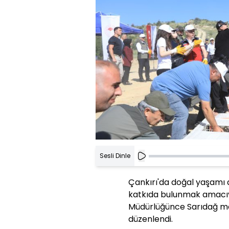
Sesli Dinle
Çankırı'da doğal yaşamı d
katkıda bulunmak amacıyl
Müdürlüğünce Sarıdağ me
düzenlendi.