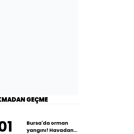
KMADAN GEÇME
01
Bursa'da orman
yangını! Havadan