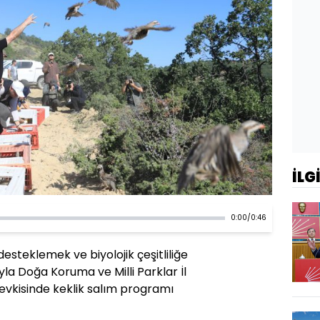
İLG
0:00
/
0:46
esteklemek ve biyolojik çeşitliliğe
a Doğa Koruma ve Milli Parklar İl
vkisinde keklik salım programı