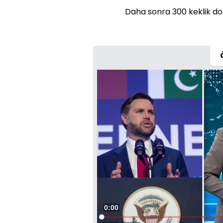
Daha sonra 300 keklik doğ
Süre
0:00
Yüklendi
: