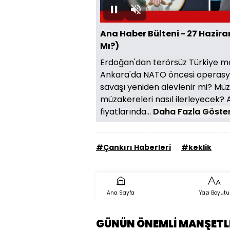
0.04%
Oynat
Sesi
Aç
Ana Haber Bülteni - 27 Hazir
Mı?)
Erdoğan'dan terörsüz Türkiye me
Ankara'da NATO öncesi operasyo
savaşı yeniden alevlenir mi? Mü
müzakereleri nasıl ilerleyecek?
fiyatlarında...
Daha Fazla Göste
#Çankırı Haberleri
#keklik
Ana Sayfa
Yazı Boyutu
GÜNÜN ÖNEMLİ MANŞETL