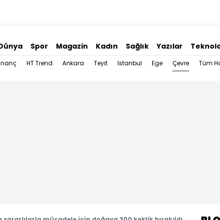
Dünya
Spor
Magazin
Kadın
Sağlık
Yazılar
Teknolo
Çevre
İnanç
HT Trend
Ankara
Teyit
İstanbul
Ege
Tüm Ha
 zararlılarla mücadele için doğaya 300 keklik bırakıldı