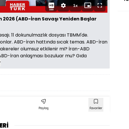
Süre
1x
Oynatma
Mini
Tam
1080
Hızı
oynatıcı
Ekran
an 2026 (ABD-İran Savaşı Yeniden Başlar
sajı. 11 dokunulmazlık dosyası TBMM'de.
nlar. ABD-İran hattında sıcak temas. ABD-İran
zakereler olumsuz etkilenir mi? İran-ABD
 ABD-İran anlaşması bozuluar mu? Gıda
r
Paylaş
Favoriler
ERİ