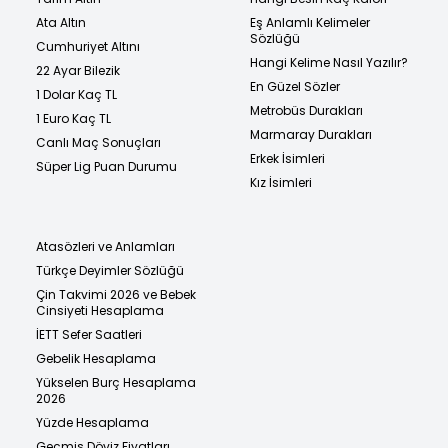
Ata Altın
Eş Anlamlı Kelimeler
Sözlüğü
Cumhuriyet Altını
Hangi Kelime Nasıl Yazılır?
22 Ayar Bilezik
En Güzel Sözler
1 Dolar Kaç TL
Metrobüs Durakları
1 Euro Kaç TL
Marmaray Durakları
Canlı Maç Sonuçları
Erkek İsimleri
Süper Lig Puan Durumu
Kız İsimleri
Atasözleri ve Anlamları
Türkçe Deyimler Sözlüğü
Çin Takvimi 2026 ve Bebek
Cinsiyeti Hesaplama
İETT Sefer Saatleri
Gebelik Hesaplama
Yükselen Burç Hesaplama
2026
Yüzde Hesaplama
Geçmiş Döviz Fiyatları