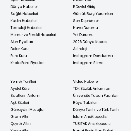
Dünya Haberleri
E Devlet Giriş
Sağlık Haberleri
Günlük Burç Yorumları
Kadın Haberleri
Son Depremler
Teknoloji Haberleri
Hava Durumu
Memur ve Emekli Haberleri
Yol Durumu
Altın Fiyatları
2026 Dünya Kupası
Dolar Kuru
Astroloji
Euro Kuru
Instagram Dondurma
Kripto Para Fiyatları
Instagram Silme
Yemek Tarifleri
Video Haberler
Ayetel Kürsi
TDK Sözlük Anlamları
Saatlerin Anlamı
Üniversite Taban Puanları
Aşk Sözleri
Rüya Tabirleri
Günaydın Mesajları
Dünya Tarihi ve Türk Tarihi
Gram Altın
İslam Ansiklopedisi
Çeyrek Altın
TÜBİTAK Ansiklopedisi
Yarım Altın
Hangi Besin Kaç Kalori