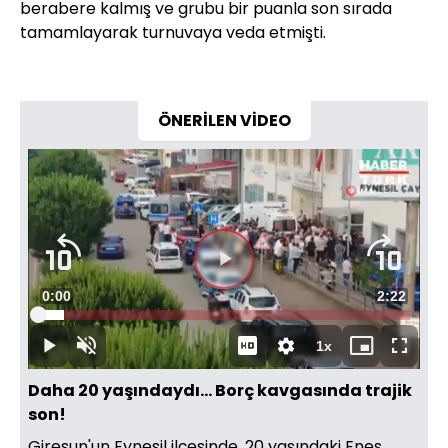
berabere kalmış ve grubu bir puanla son sırada
tamamlayarak turnuvaya veda etmişti.
ÖNERİLEN VİDEO
Videoyu
Süre
0:00
Toplam
2:22
Oynat
Yüklendi
:
6.95%
Süre
1x
Oynat
Sesi
Oynatma
Mini
Tam
Aç
Hızı
oynatıcı
Ekran
Daha 20 yaşındaydı... Borç kavgasında trajik
son!
Giresun'un Eynesil ilçesinde, 20 yaşındaki Enes