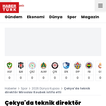
Canlı
Gündem
Ekonomi
Dünya
Spor
Magazin
ASF
BJK
ÇRZ
ALNY
ÇFK
EFK
EYP
FB
GS
0
0
0
0
0
0
0
0
0
Haberler
Spor
2026 Dünya Kupası
Çekya'da teknik
direktör Miroslav Koubek istifa etti
Çekya'da teknik direktör