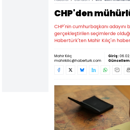
CHP'den mühürlü
CHP'nin cumhurbaşkanı adayını be
gerçekleştirilen seçimlerde olduğu
Habertürk'ten Mahir Kılıç'ın haberi.
Mahir Kılıç
Giriş:
06.02.
mahirkilic@haberturk.com
Güncellem