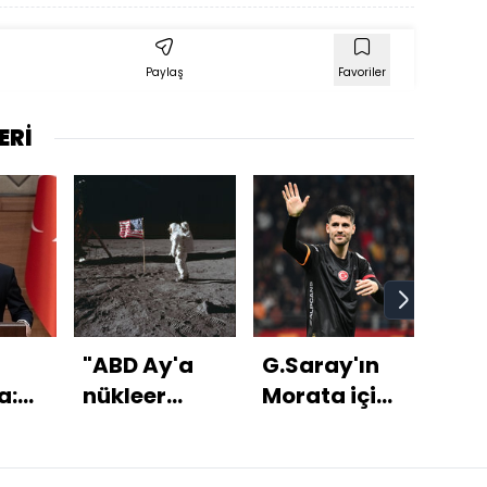
Paylaş
Favoriler
ERİ
"ABD Ay'a
G.Saray'ın
Ter
a:
nükleer
Morata için
Türk
reaktör inşa
istediği
ilk
edecek"
rakam!
top
bizi