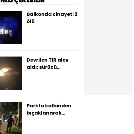
İNİZİ ÇEKEBİLİR
Balkonda cinayet: 2
ölü
Devrilen TIR alev
aldı; sürücü
yanarak öldü
Parkta kalbinden
bıçaklanarak
öldürüldü