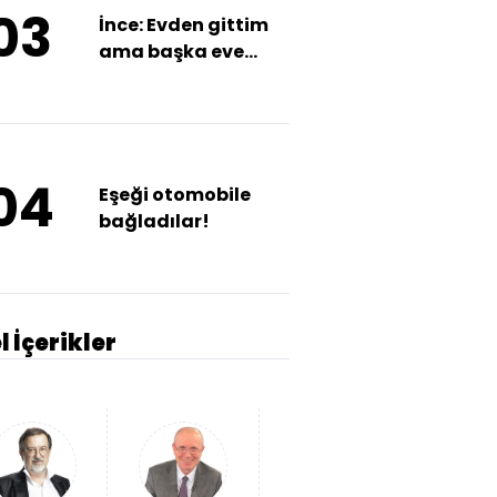
03
İnce: Evden gittim
ama başka eve
gitmedim
04
Eşeği otomobile
bağladılar!
l İçerikler