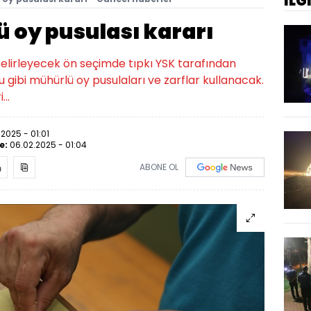
İLG
 oy pusulası kararı
lirleyecek ön seçimde tıpkı YSK tarafından
 gibi mühürlü oy pusulaları ve zarflar kullanacak.
..
2025 - 01:01
e:
06.02.2025 - 01:04
ABONE OL