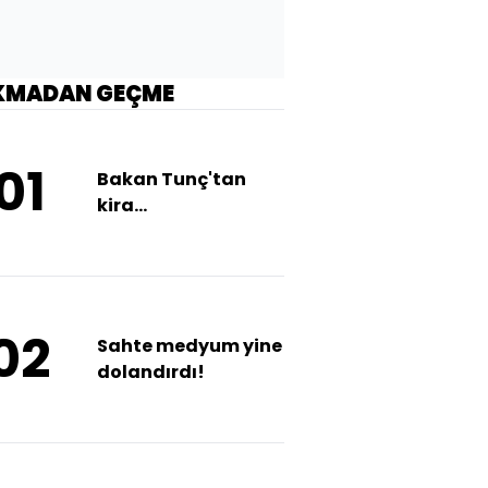
KMADAN GEÇME
01
Bakan Tunç'tan
kira
uyuşmazlıklarıyla
ilgili açıklama!
02
Sahte medyum yine
dolandırdı!