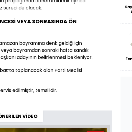
da propaganda dönemi olacak ayrıca
Kay
z süreci de olacak.
De
NCESİ VEYA SONRASINDA ÖN
haf
a
bl
Ramazan bayramına denk geldiği için
 veya bayramdan sonraki hafta sandık
aşkanı adayının belirlenmesi bekleniyor.
Fe
bat’ta toplanacak olan Parti Meclisi
vis edilmiştir, temsilidir.
ÖNERİLEN VİDEO