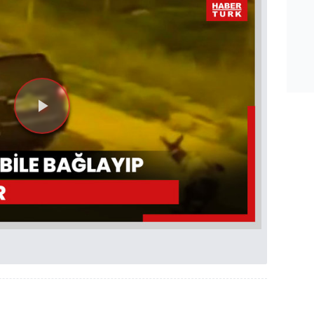
Videoyu
Oynat