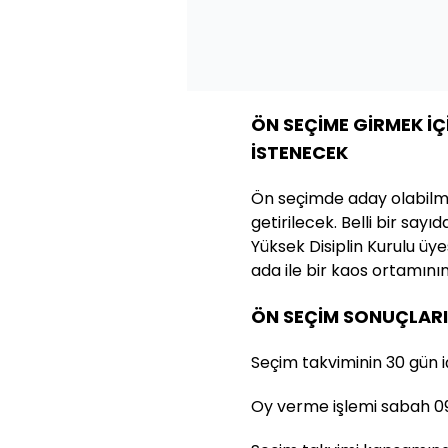
ÖN SEÇİME GİRMEK İÇ
İSTENECEK
Ön seçimde aday olabilmek
getirilecek. Belli bir sayıd
Yüksek Disiplin Kurulu üy
ada ile bir kaos ortamın
ÖN SEÇİM SONUÇLARI
Seçim takviminin 30 gün 
Oy verme işlemi sabah 09