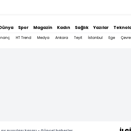
Dünya
Spor
Magazin
Kadın
Sağlık
Yazılar
Teknolo
İnanç
HT Trend
Medya
Ankara
Teyit
İstanbul
Ege
Çevre
oy pusulası kararı - Güncel haberler