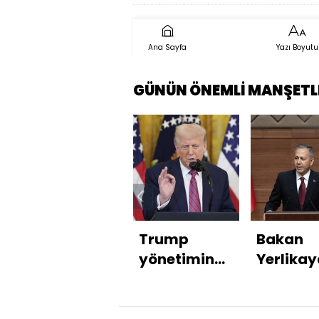
Ana Sayfa
Yazı Boyutu
GÜNÜN ÖNEMLİ MANŞETL
Trump
Bakan
yönetiminden
Yerlikay
eyaletlere
57 adet
İsrail şartı
sahte
diploma