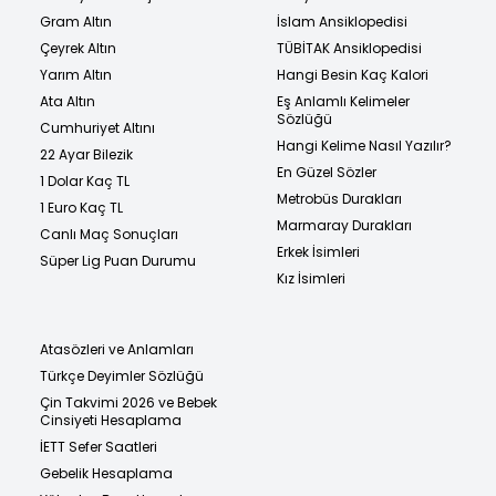
Gram Altın
İslam Ansiklopedisi
Çeyrek Altın
TÜBİTAK Ansiklopedisi
Yarım Altın
Hangi Besin Kaç Kalori
Ata Altın
Eş Anlamlı Kelimeler
Sözlüğü
Cumhuriyet Altını
Hangi Kelime Nasıl Yazılır?
22 Ayar Bilezik
En Güzel Sözler
1 Dolar Kaç TL
Metrobüs Durakları
1 Euro Kaç TL
Marmaray Durakları
Canlı Maç Sonuçları
Erkek İsimleri
Süper Lig Puan Durumu
Kız İsimleri
Atasözleri ve Anlamları
Türkçe Deyimler Sözlüğü
Çin Takvimi 2026 ve Bebek
Cinsiyeti Hesaplama
İETT Sefer Saatleri
Gebelik Hesaplama