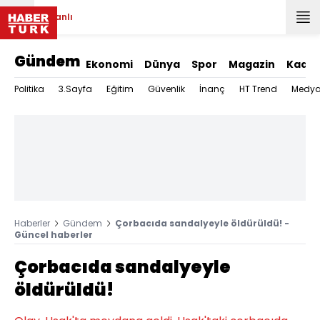
Canlı
Gündem
Ekonomi
Dünya
Spor
Magazin
Kadın
Politika
3.Sayfa
Eğitim
Güvenlik
İnanç
HT Trend
Medy
Haberler
Gündem
Çorbacıda sandalyeyle öldürüldü! -
Güncel haberler
Çorbacıda sandalyeyle
öldürüldü!