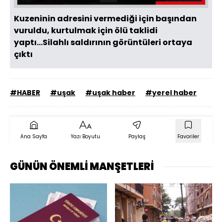
Kuzeninin adresini vermediği için başından
vuruldu, kurtulmak için ölü taklidi
yaptı...Silahlı saldırının görüntüleri ortaya
çıktı
#HABER
#uşak
#uşak haber
#yerel haber
Ana Sayfa
Yazı Boyutu
Paylaş
Favoriler
GÜNÜN ÖNEMLİ MANŞETLERİ