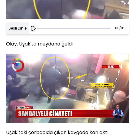
Sesli Dinle
0:00
/
0:18
Olay, Uşak'ta meydana geldi.
Video
Oynatıcısı
yükleniyor.
Yüklendi
:
0%
Sesi
Oynatma
Aç
Hızı
Uşak'taki çorbacıda çıkan kavgada kan aktı.