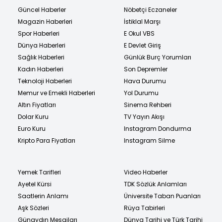
Güncel Haberler
Nöbetçi Eczaneler
Magazin Haberleri
İstiklal Marşı
Spor Haberleri
E Okul VBS
Dünya Haberleri
E Devlet Giriş
Sağlık Haberleri
Günlük Burç Yorumları
Kadın Haberleri
Son Depremler
Teknoloji Haberleri
Hava Durumu
Memur ve Emekli Haberleri
Yol Durumu
Altın Fiyatları
Sinema Rehberi
Dolar Kuru
TV Yayın Akışı
Euro Kuru
Instagram Dondurma
Kripto Para Fiyatları
Instagram Silme
Yemek Tarifleri
Video Haberler
Ayetel Kürsi
TDK Sözlük Anlamları
Saatlerin Anlamı
Üniversite Taban Puanları
Aşk Sözleri
Rüya Tabirleri
Günaydın Mesajları
Dünya Tarihi ve Türk Tarihi