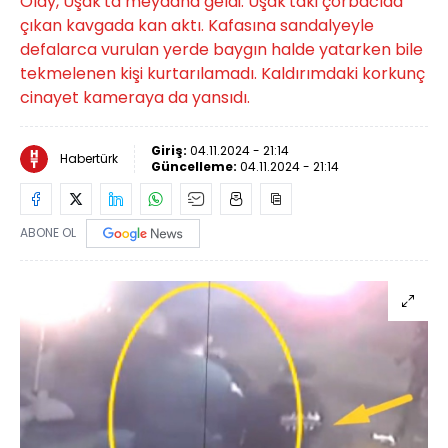
Olay, Uşak'ta meydana geldi. Uşak'taki çorbacıda
çıkan kavgada kan aktı. Kafasına sandalyeyle
defalarca vurulan yerde baygın halde yatarken bile
tekmelenen kişi kurtarılamadı. Kaldırımdaki korkunç
cinayet kameraya da yansıdı.
Giriş:
04.11.2024 - 21:14
Habertürk
Güncelleme:
04.11.2024 - 21:14
ABONE OL