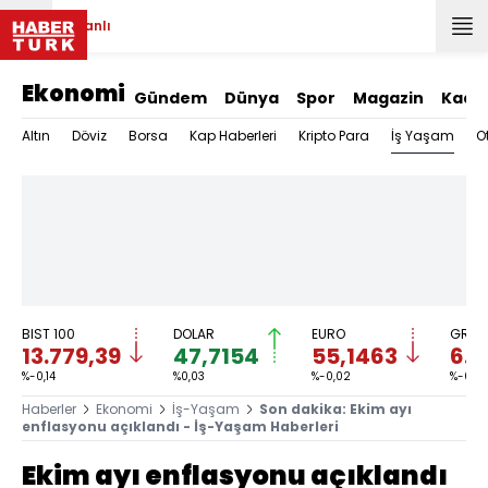
Canlı
Ekonomi
Gündem
Dünya
Spor
Magazin
Kadı
İş Yaşam
Altın
Döviz
Borsa
Kap Haberleri
Kripto Para
O
BIST 100
DOLAR
EURO
GRAM 
13.779,39
47,7154
55,1463
6.6
%-0,14
%0,03
%-0,02
%-0,13
Haberler
Ekonomi
İş-Yaşam
Son dakika: Ekim ayı
enflasyonu açıklandı - İş-Yaşam Haberleri
Ekim ayı enflasyonu açıklandı