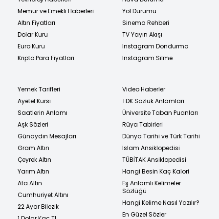
Memur ve Emekli Haberleri
Yol Durumu
Altın Fiyatları
Sinema Rehberi
Dolar Kuru
TV Yayın Akışı
Euro Kuru
Instagram Dondurma
Kripto Para Fiyatları
Instagram Silme
Yemek Tarifleri
Video Haberler
Ayetel Kürsi
TDK Sözlük Anlamları
Saatlerin Anlamı
Üniversite Taban Puanları
Aşk Sözleri
Rüya Tabirleri
Günaydın Mesajları
Dünya Tarihi ve Türk Tarihi
Gram Altın
İslam Ansiklopedisi
Çeyrek Altın
TÜBİTAK Ansiklopedisi
Yarım Altın
Hangi Besin Kaç Kalori
Ata Altın
Eş Anlamlı Kelimeler
Sözlüğü
Cumhuriyet Altını
Hangi Kelime Nasıl Yazılır?
22 Ayar Bilezik
En Güzel Sözler
1 Dolar Kaç TL