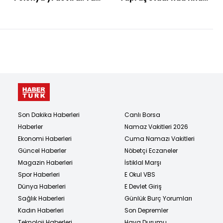
finaldeyiz!
oynamak en büyük
hedefimiz!"
Son Dakika Haberleri
Canlı Borsa
Haberler
Namaz Vakitleri 2026
Ekonomi Haberleri
Cuma Namazı Vakitleri
Güncel Haberler
Nöbetçi Eczaneler
Magazin Haberleri
İstiklal Marşı
Spor Haberleri
E Okul VBS
Dünya Haberleri
E Devlet Giriş
Sağlık Haberleri
Günlük Burç Yorumları
Kadın Haberleri
Son Depremler
Teknoloji Haberleri
Hava Durumu