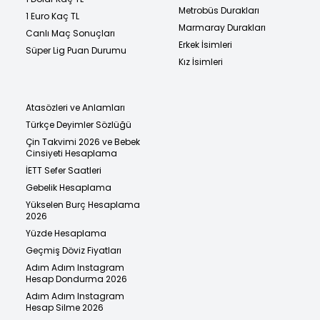
Metrobüs Durakları
1 Euro Kaç TL
Marmaray Durakları
Canlı Maç Sonuçları
Erkek İsimleri
Süper Lig Puan Durumu
Kız İsimleri
Atasözleri ve Anlamları
Türkçe Deyimler Sözlüğü
Çin Takvimi 2026 ve Bebek
Cinsiyeti Hesaplama
İETT Sefer Saatleri
Gebelik Hesaplama
Yükselen Burç Hesaplama
2026
Yüzde Hesaplama
Geçmiş Döviz Fiyatları
Adım Adım Instagram
Hesap Dondurma 2026
Adım Adım Instagram
Hesap Silme 2026