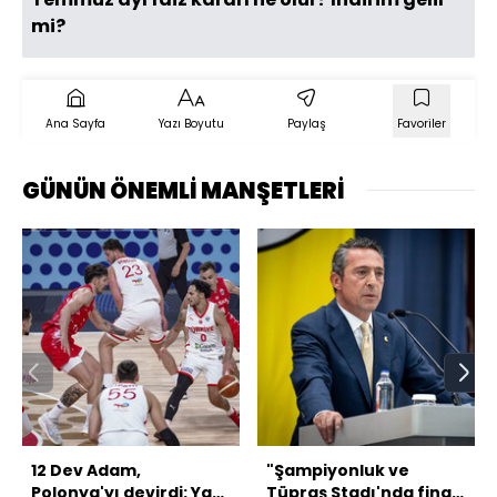
mi?
Ana Sayfa
Yazı Boyutu
Paylaş
Favoriler
GÜNÜN ÖNEMLİ MANŞETLERİ
12 Dev Adam,
"Şampiyonluk ve
Polonya'yı devirdi: Yarı
Tüpraş Stadı'nda final