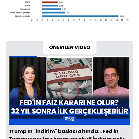
ÖNERİLEN VİDEO
Videoyu
Oynat
Trump'ın "indirim" baskısı altında... Fed'in
Temmuz ayı faiz kararı ne olur? İndirim gelir