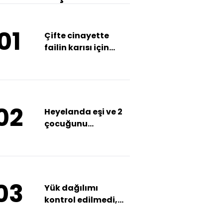
01
Çifte cinayette
failin karısı için
suça iştirak
açıklaması
02
Heyelanda eşi ve 2
çocuğunu
kaybetmişti!
03
Yük dağılımı
kontrol edilmedi,
facia geldi!