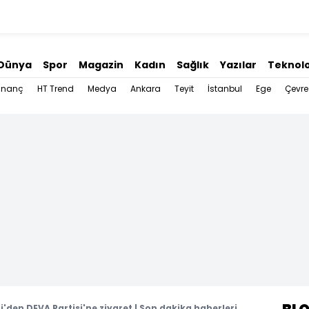
Dünya
Spor
Magazin
Kadın
Sağlık
Yazılar
Teknolo
İnanç
HT Trend
Medya
Ankara
Teyit
İstanbul
Ege
Çevre
i'den DEVA Partisi'ne ziyaret | Son dakika haberleri