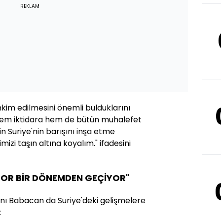
REKLAM
ahkim edilmesini önemli bulduklarını
Hem iktidara hem de bütün muhalefet
in Suriye'nin barışını inşa etme
mizi taşın altına koyalım." ifadesini
ZOR BİR DÖNEMDEN GEÇİYOR"
nı Babacan da Suriye'deki gelişmelere
: