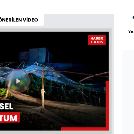
bl
ÖNERİLEN VİDEO
Ya
Videoyu
Oynat