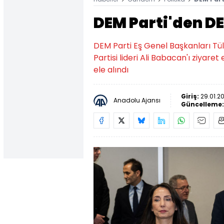
DEM Parti'den DE
DEM Parti Eş Genel Başkanları Tü
Partisi lideri Ali Babacan'ı ziyare
ele alındı
Giriş:
29.01.2
Anadolu Ajansı
Güncelleme