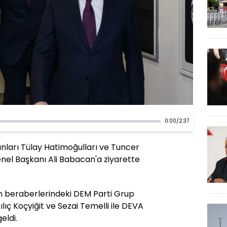
0:00
/
2:37
nları Tülay Hatimoğulları ve Tuncer
enel Başkanı Ali Babacan'a ziyarette
n beraberlerindeki DEM Parti Grup
ılıç Koçyiğit ve Sezai Temelli ile DEVA
eldi.