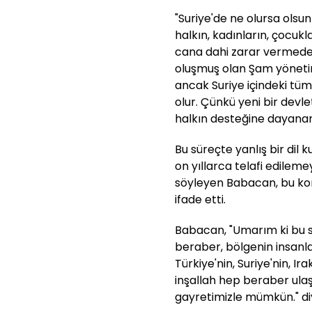
"Suriye'de ne olursa olsun
halkın, kadınların, çocukl
cana dahi zarar vermeden
oluşmuş olan Şam yönetim
ancak Suriye içindeki t
olur. Çünkü yeni bir devl
halkın desteğine dayanan 
Bu süreçte yanlış bir dil
on yıllarca telafi edilem
söyleyen Babacan, bu kon
ifade etti.
Babacan, "Umarım ki bu sıkı
beraber, bölgenin insanla
Türkiye'nin, Suriye'nin, Ira
inşallah hep beraber ul
gayretimizle mümkün." di