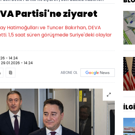
BL
VA Partisi'ne ziyaret
lay Hatimoğulları ve Tuncer Bakırhan, DEVA
t etti. 1,5 saat süren görüşmede Suriye'deki olaylar
026 - 14:24
:
29.01.2026 - 14:24
ABONE OL
İLG