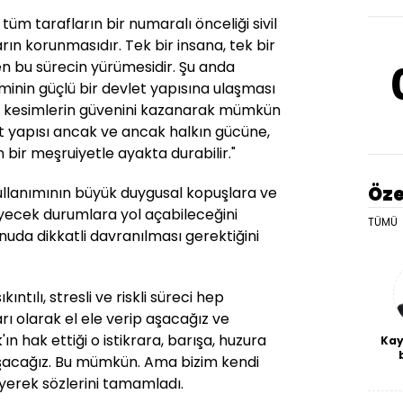
 tüm tarafların bir numaralı önceliği sivil
arın korunmasıdır. Tek bir insana, tek bir
 bu sürecin yürümesidir. Şu anda
inin güçlü bir devlet yapısına ulaşması
üm kesimlerin güvenini kazanarak mümkün
et yapısı ancak ve ancak halkın gücüne,
bir meşruiyetle ayakta durabilir."
Öze
 kullanımının büyük duygusal kopuşlara ve
eyecek durumlara yol açabileceğini
TÜMÜ
uda dikkatli davranılması gerektiğini
ntılı, stresli ve riskli süreci hep
rı olarak el ele verip aşacağız ve
k'ın hak ettiği o istikrara, barışa, huzura
Kay
aşacağız. Bu mümkün. Ama bizim kendi
De
yerek sözlerini tamamladı.
haf
a