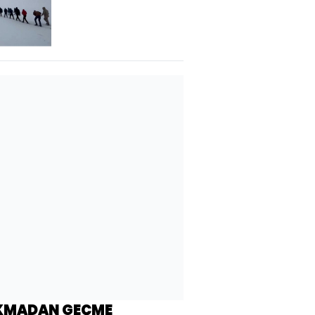
tutuklama
KMADAN GEÇME