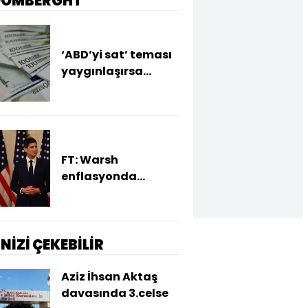
OOMBERGHT
‘ABD’yi sat’ teması
yaygınlaşırsa
euroda değerlenme
bekleniyor
FT: Warsh
enflasyonda
yükseliş sürerse faiz
artırımına hazır
İNİZİ ÇEKEBİLİR
Aziz İhsan Aktaş
davasında 3.celse