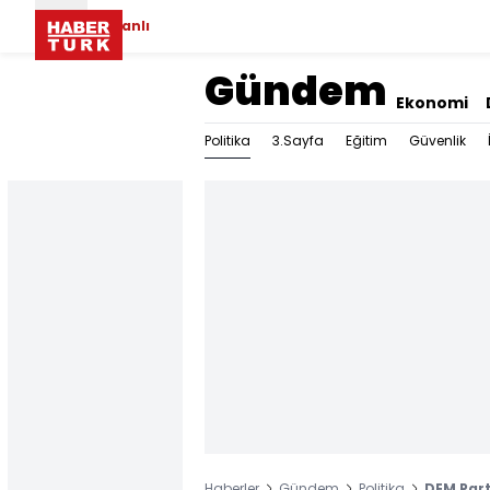
Canlı
Gündem
Ekonomi
Politika
3.Sayfa
Eğitim
Güvenlik
Haberler
Gündem
Politika
DEM Part