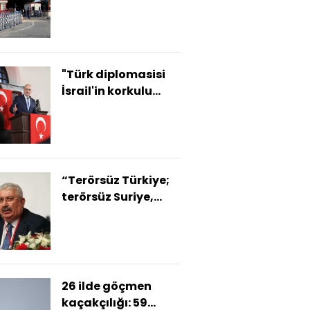
"Türk diplomasisi
İsrail'in korkulu
rüyası"
“Terörsüz Türkiye;
terörsüz Suriye,
terörsüz Irak
demektir”
26 ilde göçmen
kaçakçılığı: 59