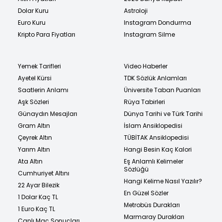
Dolar Kuru
Astroloji
Euro Kuru
Instagram Dondurma
Kripto Para Fiyatları
Instagram Silme
Yemek Tarifleri
Video Haberler
Ayetel Kürsi
TDK Sözlük Anlamları
Saatlerin Anlamı
Üniversite Taban Puanları
Aşk Sözleri
Rüya Tabirleri
Günaydın Mesajları
Dünya Tarihi ve Türk Tarihi
Gram Altın
İslam Ansiklopedisi
Çeyrek Altın
TÜBİTAK Ansiklopedisi
Yarım Altın
Hangi Besin Kaç Kalori
Ata Altın
Eş Anlamlı Kelimeler
Sözlüğü
Cumhuriyet Altını
Hangi Kelime Nasıl Yazılır?
22 Ayar Bilezik
En Güzel Sözler
1 Dolar Kaç TL
Metrobüs Durakları
1 Euro Kaç TL
Marmaray Durakları
Canlı Maç Sonuçları