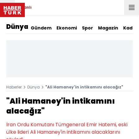
Canlı
Dünya
Gündem
Ekonomi
Spor
Magazin
Kadın
Haberler
Dünya
"Ali Hamaney'in intikamını alacağız"
"Ali Hamaney'in intikamını
alacağız"
İran Ordu Komutanı Tümgeneral Emir Hatemi, eski
ülke lideri Ali Hamaney'in intikamını alacaklarını