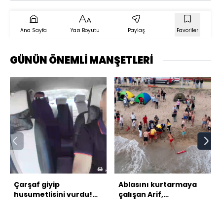
Ana Sayfa
Yazı Boyutu
Paylaş
Favoriler
GÜNÜN ÖNEMLİ MANŞETLERİ
Çarşaf giyip
Ablasını kurtarmaya
husumetlisini vurdu!
çalışan Arif,
Takside kelepçe!
kurtarılamadı