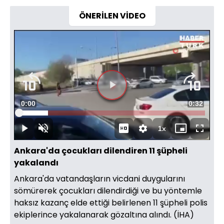
ÖNERİLEN VİDEO
Süre
0:00
Toplam
0:32
Yüklendi
:
15.52%
Süre
1x
Duraklat
Sesi
Oynatma
Mini
Tam
Aç
Hızı
oynatıcı
Ekran
Ankara'da çocukları dilendiren 11 şüpheli
yakalandı
Ankara'da vatandaşların vicdani duygularını
sömürerek çocukları dilendirdiği ve bu yöntemle
haksız kazanç elde ettiği belirlenen 11 şüpheli polis
ekiplerince yakalanarak gözaltına alındı. (İHA)