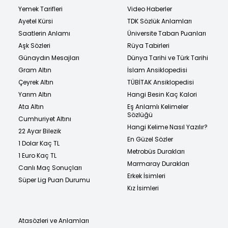
Yemek Tarifleri
Video Haberler
Ayetel Kürsi
TDK Sözlük Anlamları
Saatlerin Anlamı
Üniversite Taban Puanları
Aşk Sözleri
Rüya Tabirleri
Günaydın Mesajları
Dünya Tarihi ve Türk Tarihi
Gram Altın
İslam Ansiklopedisi
Çeyrek Altın
TÜBİTAK Ansiklopedisi
Yarım Altın
Hangi Besin Kaç Kalori
Ata Altın
Eş Anlamlı Kelimeler
Sözlüğü
Cumhuriyet Altını
Hangi Kelime Nasıl Yazılır?
22 Ayar Bilezik
En Güzel Sözler
1 Dolar Kaç TL
Metrobüs Durakları
1 Euro Kaç TL
Marmaray Durakları
Canlı Maç Sonuçları
Erkek İsimleri
Süper Lig Puan Durumu
Kız İsimleri
Atasözleri ve Anlamları