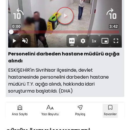
Süre
0:00
Toplam
3:42
Yüklendi
:
2.16%
Süre
1x
Duraklat
Sesi
Oynatma
Mini
Tam
480
Aç
Hızı
oynatıcı
Ekran
Personelini darbeden hastane müdürü açığa
alındı
ESKİŞEHİR'in Sivrihisar ilçesinde, devlet
hastanesinde personelini darbeden hastane
müdürü T.Y. açığa alındı, hakkında idari
soruşturma başlatıldı. (DHA)
Ana Sayfa
Yazı Boyutu
Paylaş
Favoriler