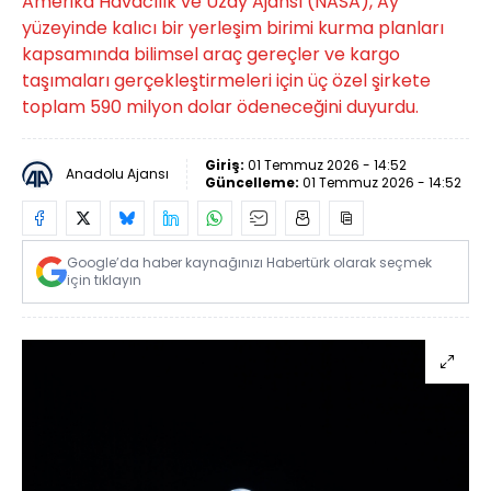
Amerika Havacılık ve Uzay Ajansı (NASA), Ay
yüzeyinde kalıcı bir yerleşim birimi kurma planları
kapsamında bilimsel araç gereçler ve kargo
taşımaları gerçekleştirmeleri için üç özel şirkete
toplam 590 milyon dolar ödeneceğini duyurdu.
Giriş:
01 Temmuz 2026 - 14:52
Anadolu Ajansı
Güncelleme:
01 Temmuz 2026 - 14:52
Google’da haber kaynağınızı Habertürk olarak seçmek
için tıklayın