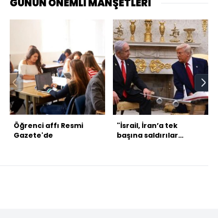
GÜNÜN ÖNEMLİ MANŞETLERİ
Öğrenci affı Resmi
"İsrail, İran’a tek
Gazete'de
başına saldırılar
düzenleme ihtimaline
hazırlık yapıyor"