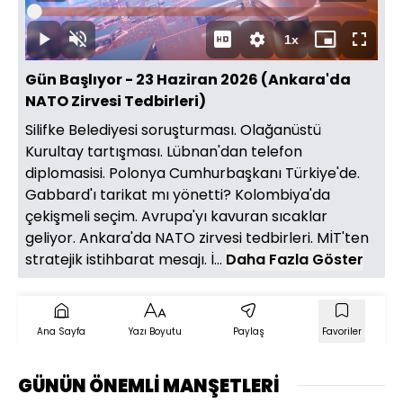
Yüklendi
:
0.13%
Süre
1x
Duraklat
Sesi
Oynatma
Mini
Tam
Aç
Hızı
oynatıcı
Ekran
Gün Başlıyor - 23 Haziran 2026 (Ankara'da
NATO Zirvesi Tedbirleri)
Silifke Belediyesi soruşturması. Olağanüstü
Kurultay tartışması. Lübnan'dan telefon
diplomasisi. Polonya Cumhurbaşkanı Türkiye'de.
Gabbard'ı tarikat mı yönetti? Kolombiya'da
çekişmeli seçim. Avrupa'yı kavuran sıcaklar
geliyor. Ankara'da NATO zirvesi tedbirleri. MİT'ten
stratejik istihbarat mesajı. İ...
Daha Fazla Göster
Ana Sayfa
Yazı Boyutu
Paylaş
Favoriler
GÜNÜN ÖNEMLİ MANŞETLERİ