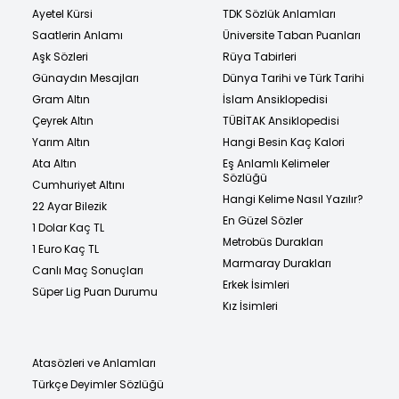
Ayetel Kürsi
TDK Sözlük Anlamları
Saatlerin Anlamı
Üniversite Taban Puanları
Aşk Sözleri
Rüya Tabirleri
Günaydın Mesajları
Dünya Tarihi ve Türk Tarihi
Gram Altın
İslam Ansiklopedisi
Çeyrek Altın
TÜBİTAK Ansiklopedisi
Yarım Altın
Hangi Besin Kaç Kalori
Ata Altın
Eş Anlamlı Kelimeler
Sözlüğü
Cumhuriyet Altını
Hangi Kelime Nasıl Yazılır?
22 Ayar Bilezik
En Güzel Sözler
1 Dolar Kaç TL
Metrobüs Durakları
1 Euro Kaç TL
Marmaray Durakları
Canlı Maç Sonuçları
Erkek İsimleri
Süper Lig Puan Durumu
Kız İsimleri
Atasözleri ve Anlamları
Türkçe Deyimler Sözlüğü