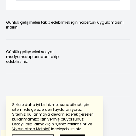
Günlük gelişmeleri takip edebilmek için habertürk uygulamasını
indirin
Günlük gelişmeleri sosyal
medya hesaplarından takip
edebilirsiniz.
Sizlere daha iyi bir hizmet sunabilmek için
sitemizde çerezlerden faydalanıyoruz.
Sitemizi kullanmaya devam ederek çerezleri
Powered by
Translate
kullanmamıza izin vermiş oluyorsunuz.
Detaylı bilgi almak için
‘Çerez Politikasını’
ve
‘Aydınlatma Metnini’
inceleyebilirsiniz.
Bu çeviride
Google Translete
kullanılmıştır.