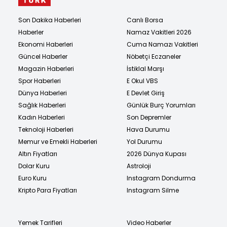
Son Dakika Haberleri
Canlı Borsa
Haberler
Namaz Vakitleri 2026
Ekonomi Haberleri
Cuma Namazı Vakitleri
Güncel Haberler
Nöbetçi Eczaneler
Magazin Haberleri
İstiklal Marşı
Spor Haberleri
E Okul VBS
Dünya Haberleri
E Devlet Giriş
Sağlık Haberleri
Günlük Burç Yorumları
Kadın Haberleri
Son Depremler
Teknoloji Haberleri
Hava Durumu
Memur ve Emekli Haberleri
Yol Durumu
Altın Fiyatları
2026 Dünya Kupası
Dolar Kuru
Astroloji
Euro Kuru
Instagram Dondurma
Kripto Para Fiyatları
Instagram Silme
Yemek Tarifleri
Video Haberler