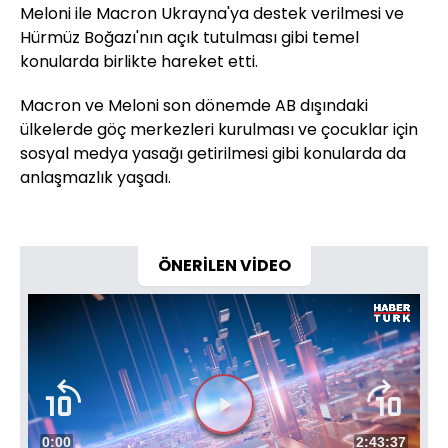
Meloni ile Macron Ukrayna'ya destek verilmesi ve
Hürmüz Boğazı'nın açık tutulması gibi temel
konularda birlikte hareket etti.
Macron ve Meloni son dönemde AB dışındaki
ülkelerde göç merkezleri kurulması ve çocuklar için
sosyal medya yasağı getirilmesi gibi konularda da
anlaşmazlık yaşadı.
ÖNERİLEN VİDEO
Süre
0:00
Toplam
2:43:37