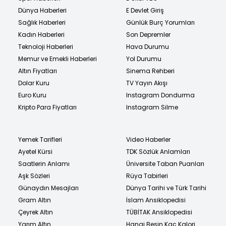
Dünya Haberleri
E Devlet Giriş
Sağlık Haberleri
Günlük Burç Yorumları
Kadın Haberleri
Son Depremler
Teknoloji Haberleri
Hava Durumu
Memur ve Emekli Haberleri
Yol Durumu
Altın Fiyatları
Sinema Rehberi
Dolar Kuru
TV Yayın Akışı
Euro Kuru
Instagram Dondurma
Kripto Para Fiyatları
Instagram Silme
Yemek Tarifleri
Video Haberler
Ayetel Kürsi
TDK Sözlük Anlamları
Saatlerin Anlamı
Üniversite Taban Puanları
Aşk Sözleri
Rüya Tabirleri
Günaydın Mesajları
Dünya Tarihi ve Türk Tarihi
Gram Altın
İslam Ansiklopedisi
Çeyrek Altın
TÜBİTAK Ansiklopedisi
Yarım Altın
Hangi Besin Kaç Kalori