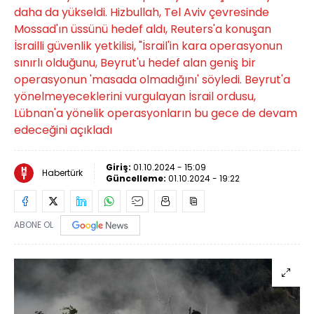
daha da yükseldi. Hizbullah, Tel Aviv çevresinde
Mossad'ın üssünü hedef aldı, Reuters'a konuşan
İsrailli güvenlik yetkilisi, "İsrail'in kara operasyonun
sınırlı olduğunu, Beyrut'u hedef alan geniş bir
operasyonun 'masada olmadığını' söyledi. Beyrut'a
yönelmeyeceklerini vurgulayan İsrail ordusu,
Lübnan'a yönelik operasyonların bu gece de devam
edeceğini açıkladı
Giriş:
01.10.2024 - 15:09
Habertürk
Güncelleme:
01.10.2024 - 19:22
ABONE OL