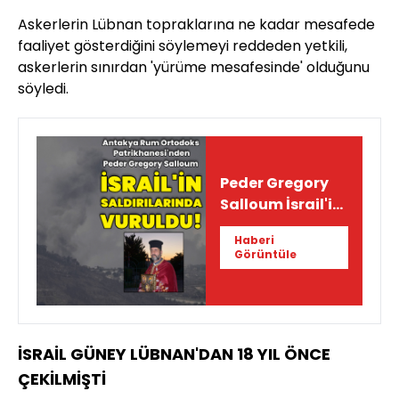
Askerlerin Lübnan topraklarına ne kadar mesafede
faaliyet gösterdiğini söylemeyi reddeden yetkili,
askerlerin sınırdan 'yürüme mesafesinde' olduğunu
söyledi.
Peder Gregory
Salloum İsrail'in
saldırılarında
Haberi
vuruldu
Görüntüle
İSRAİL GÜNEY LÜBNAN'DAN 18 YIL ÖNCE
ÇEKİLMİŞTİ