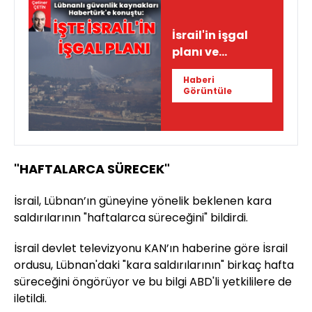
İsrail'in işgal
planı ve
Hizbullah'ın
Haberi
stratejisi
Görüntüle
"HAFTALARCA SÜRECEK"
İsrail, Lübnan’ın güneyine yönelik beklenen kara
saldırılarının "haftalarca süreceğini" bildirdi.
İsrail devlet televizyonu KAN’ın haberine göre İsrail
ordusu, Lübnan'daki "kara saldırılarının" birkaç hafta
süreceğini öngörüyor ve bu bilgi ABD'li yetkililere de
iletildi.