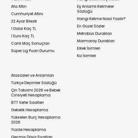
Ata Altın
Eş Anlamlı Kelimeler
Sözlüğü
Cumhuriyet Altını
Hangi Kelime Nasıl Yazılır?
22 Ayar Bilezik
En Güzel Sözler
1 Dolar Kaç TL
Metrobüs Durakları
1 Euro Kaç TL
Marmaray Durakları
Canlı Maç Sonuçları
Erkek İsimleri
Süper Lig Puan Durumu
Kız İsimleri
Atasözleri ve Anlamları
Türkçe Deyimler Sözlüğü
Çin Takvimi 2026 ve Bebek
Cinsiyeti Hesaplama
İETT Sefer Saatleri
Gebelik Hesaplama
Yükselen Burç Hesaplama
2026
Yüzde Hesaplama
Geçmiş Döviz Fiyatları