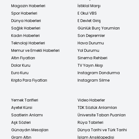
Magazin Haberleri
İstiklal Marşı
Spor Haberleri
E Okul VBS
Dünya Haberleri
E Devlet Giriş
Sağlık Haberleri
Günlük Burç Yorumları
Kadın Haberleri
Son Depremler
Teknoloji Haberleri
Hava Durumu
Memur ve Emekli Haberleri
Yol Durumu
Altın Fiyatları
Sinema Rehberi
Dolar Kuru
TV Yayın Akışı
Euro Kuru
Instagram Dondurma
Kripto Para Fiyatları
Instagram Silme
Yemek Tarifleri
Video Haberler
Ayetel Kürsi
TDK Sözlük Anlamları
Saatlerin Anlamı
Üniversite Taban Puanları
Aşk Sözleri
Rüya Tabirleri
Günaydın Mesajları
Dünya Tarihi ve Türk Tarihi
Gram Altın
İslam Ansiklopedisi