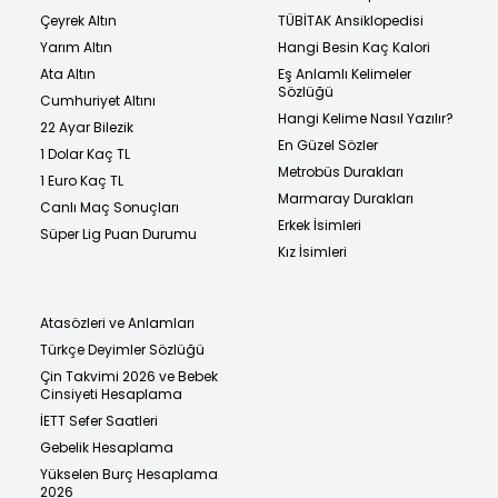
Çeyrek Altın
TÜBİTAK Ansiklopedisi
Yarım Altın
Hangi Besin Kaç Kalori
Ata Altın
Eş Anlamlı Kelimeler
Sözlüğü
Cumhuriyet Altını
Hangi Kelime Nasıl Yazılır?
22 Ayar Bilezik
En Güzel Sözler
1 Dolar Kaç TL
Metrobüs Durakları
1 Euro Kaç TL
Marmaray Durakları
Canlı Maç Sonuçları
Erkek İsimleri
Süper Lig Puan Durumu
Kız İsimleri
Atasözleri ve Anlamları
Türkçe Deyimler Sözlüğü
Çin Takvimi 2026 ve Bebek
Cinsiyeti Hesaplama
İETT Sefer Saatleri
Gebelik Hesaplama
Yükselen Burç Hesaplama
2026