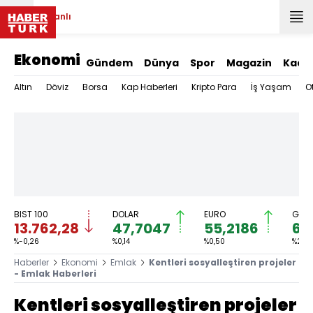
Canlı
Ekonomi
Gündem
Dünya
Spor
Magazin
Kadı
Altın
Döviz
Borsa
Kap Haberleri
Kripto Para
İş Yaşam
O
BIST 100
DOLAR
EURO
GRAM
13.762,28
47,7047
55,2186
6.
%-0,26
%0,14
%0,50
%2,92
Haberler
Ekonomi
Emlak
Kentleri sosyalleştiren projeler
- Emlak Haberleri
Kentleri sosyalleştiren projeler