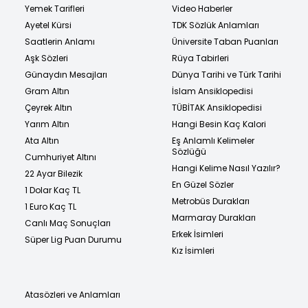
Yemek Tarifleri
Video Haberler
Ayetel Kürsi
TDK Sözlük Anlamları
Saatlerin Anlamı
Üniversite Taban Puanları
Aşk Sözleri
Rüya Tabirleri
Günaydın Mesajları
Dünya Tarihi ve Türk Tarihi
Gram Altın
İslam Ansiklopedisi
Çeyrek Altın
TÜBİTAK Ansiklopedisi
Yarım Altın
Hangi Besin Kaç Kalori
Ata Altın
Eş Anlamlı Kelimeler
Sözlüğü
Cumhuriyet Altını
Hangi Kelime Nasıl Yazılır?
22 Ayar Bilezik
En Güzel Sözler
1 Dolar Kaç TL
Metrobüs Durakları
1 Euro Kaç TL
Marmaray Durakları
Canlı Maç Sonuçları
Erkek İsimleri
Süper Lig Puan Durumu
Kız İsimleri
Atasözleri ve Anlamları