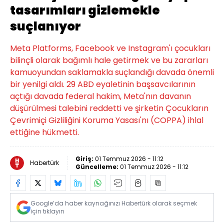
tasarımları gizlemekle
suçlanıyor
Meta Platforms, Facebook ve Instagram'ı çocukları
bilinçli olarak bağımlı hale getirmek ve bu zararları
kamuoyundan saklamakla suçlandığı davada önemli
bir yenilgi aldı. 29 ABD eyaletinin başsavcılarının
açtığı davada federal hakim, Meta'nın davanın
düşürülmesi talebini reddetti ve şirketin Çocukların
Çevrimiçi Gizliliğini Koruma Yasası'nı (COPPA) ihlal
ettiğine hükmetti.
Giriş:
01 Temmuz 2026 - 11:12
Habertürk
Güncelleme:
01 Temmuz 2026 - 11:12
Google’da haber kaynağınızı Habertürk olarak seçmek
için tıklayın