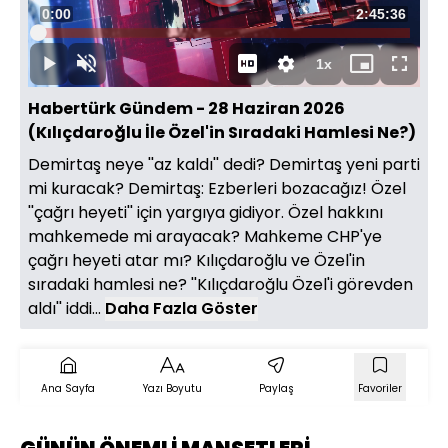
Süre
0:00
Toplam
2:45:36
Oynat
Yüklendi
:
0.06%
Süre
1x
Oynat
Sesi
Oynatma
Mini
Tam
Aç
Hızı
oynatıcı
Ekran
Habertürk Gündem - 28 Haziran 2026
(Kılıçdaroğlu İle Özel'in Sıradaki Hamlesi Ne?)
Demirtaş neye ''az kaldı'' dedi? Demirtaş yeni parti
mi kuracak? Demirtaş: Ezberleri bozacağız! Özel
''çağrı heyeti'' için yargıya gidiyor. Özel hakkını
mahkemede mi arayacak? Mahkeme CHP'ye
çağrı heyeti atar mı? Kılıçdaroğlu ve Özel'in
sıradaki hamlesi ne? ''Kılıçdaroğlu Özel'i görevden
aldı'' iddi...
Daha Fazla Göster
Ana Sayfa
Yazı Boyutu
Paylaş
Favoriler