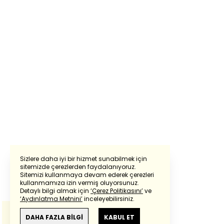
Sizlere daha iyi bir hizmet sunabilmek için
sitemizde çerezlerden faydalanıyoruz.
Sitemizi kullanmaya devam ederek çerezleri
Powered by
Translate
kullanmamıza izin vermiş oluyorsunuz.
Detaylı bilgi almak için
‘Çerez Politikasını’
ve
‘Aydınlatma Metnini’
inceleyebilirsiniz.
Bu çeviride
Google Translete
kullanılmıştır.
Anlam ve çeviri hatalarından
haberturk.com
DAHA FAZLA BİLGİ
KABUL ET