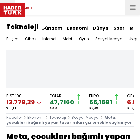
Canlı
Teknoloji
Gündem
Ekonomi
Dünya
Spor
Mag
Sosyal Medya
Bilişim
Cihaz
İnternet
Mobil
Oyun
Uygu
BIST 100
DOLAR
EURO
GRAM 
13.779,39
47,7160
55,1581
6.6
%-0,14
%0,03
%0,39
%-0,15
Haberler
Ekonomi
Teknoloji
Sosyal Medya
Meta,
çocukları bağımlı yapan tasarımları gizlemekle suçlanıyor
Meta, çocukları bağımlı yapan