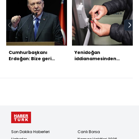
Cumhurbaşkanı
Yenidoğan
Erdoğan: Bize geri
iddianamesinden
adım attıramazlar
ayrıntılar: Telefon
görüşmesi dosyada...
Son Dakika Haberleri
Canlı Borsa