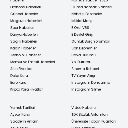
Haberler
Namaz Vakitleri 2026
Ekonomi Haberleri
Cuma Namazı Vakitleri
Güncel Haberler
Nöbetçi Eczaneler
Magazin Haberleri
İstiklal Marşı
Spor Haberleri
E Okul VBS
Dünya Haberleri
E Devlet Giriş
Sağlık Haberleri
Günlük Burç Yorumları
Kadın Haberleri
Son Depremler
Teknoloji Haberleri
Hava Durumu
Memur ve Emekli Haberleri
Yol Durumu
Altın Fiyatları
Sinema Rehberi
Dolar Kuru
TV Yayın Akışı
Euro Kuru
Instagram Dondurma
Kripto Para Fiyatları
Instagram Silme
Yemek Tarifleri
Video Haberler
Ayetel Kürsi
TDK Sözlük Anlamları
Saatlerin Anlamı
Üniversite Taban Puanları