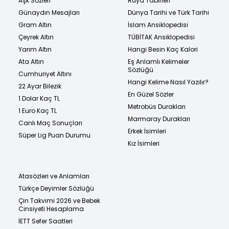
Aşk Sözleri
Rüya Tabirleri
Günaydın Mesajları
Dünya Tarihi ve Türk Tarihi
Gram Altın
İslam Ansiklopedisi
Çeyrek Altın
TÜBİTAK Ansiklopedisi
Yarım Altın
Hangi Besin Kaç Kalori
Ata Altın
Eş Anlamlı Kelimeler
Sözlüğü
Cumhuriyet Altını
Hangi Kelime Nasıl Yazılır?
22 Ayar Bilezik
En Güzel Sözler
1 Dolar Kaç TL
Metrobüs Durakları
1 Euro Kaç TL
Marmaray Durakları
Canlı Maç Sonuçları
Erkek İsimleri
Süper Lig Puan Durumu
Kız İsimleri
Atasözleri ve Anlamları
Türkçe Deyimler Sözlüğü
Çin Takvimi 2026 ve Bebek
Cinsiyeti Hesaplama
İETT Sefer Saatleri