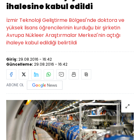
ihalesine kabul edildi
İzmir Teknoloji Geliştirme Bölgesi'nde doktora ve
yüksek lisans öğrencilerinin kurduğu bir şirketin
Avrupa Nükleer Araştırmalar Merkezi'nin açtığı
ihaleye kabul edildiği belirtildi
Giriş:
29.08.2016 - 16:42
Güncelleme:
29.08.2016 - 16:42
ABONE OL