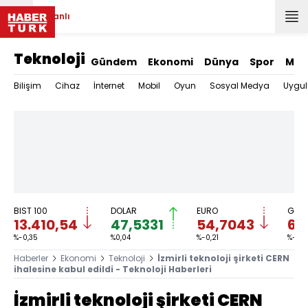
Canlı
Teknoloji
Gündem
Ekonomi
Dünya
Spor
Mag
Bilişim
Cihaz
İnternet
Mobil
Oyun
Sosyal Medya
Uygu
BIST 100
DOLAR
EURO
GRAM
13.410,54
47,5331
54,7043
6.
%-0,35
%0,04
%-0,21
%-0,1
Haberler
Ekonomi
Teknoloji
İzmirli teknoloji şirketi CERN
ihalesine kabul edildi - Teknoloji Haberleri
İzmirli teknoloji şirketi CERN