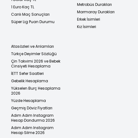
Metrobüs Durakları
1 Euro Kaç TL
Marmaray Durakları
Canlı Maç Sonuçları
Erkek İsimleri
Süper Lig Puan Durumu
Kız İsimleri
Atasözleri ve Anlamları
Türkçe Deyimler Sözlüğü
Çin Takvimi 2026 ve Bebek
Cinsiyeti Hesaplama
İETT Sefer Saatleri
Gebelik Hesaplama
Yükselen Burç Hesaplama
2026
Yüzde Hesaplama
Geçmiş Döviz Fiyatları
Adım Adım Instagram
Hesap Dondurma 2026
Adım Adım Instagram
Hesap Silme 2026