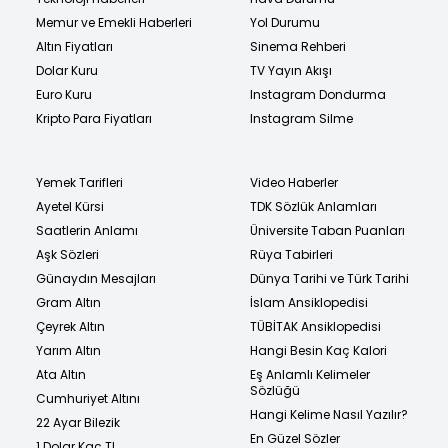
Memur ve Emekli Haberleri
Yol Durumu
Altın Fiyatları
Sinema Rehberi
Dolar Kuru
TV Yayın Akışı
Euro Kuru
Instagram Dondurma
Kripto Para Fiyatları
Instagram Silme
Yemek Tarifleri
Video Haberler
Ayetel Kürsi
TDK Sözlük Anlamları
Saatlerin Anlamı
Üniversite Taban Puanları
Aşk Sözleri
Rüya Tabirleri
Günaydın Mesajları
Dünya Tarihi ve Türk Tarihi
Gram Altın
İslam Ansiklopedisi
Çeyrek Altın
TÜBİTAK Ansiklopedisi
Yarım Altın
Hangi Besin Kaç Kalori
Ata Altın
Eş Anlamlı Kelimeler
Sözlüğü
Cumhuriyet Altını
Hangi Kelime Nasıl Yazılır?
22 Ayar Bilezik
En Güzel Sözler
1 Dolar Kaç TL