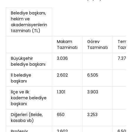
Belediye başkanı,
hekim ve
akademisyenlerin
tazminatı (TL)
Makam
Görev
Temsil
Tazminatı
Tazminatı
Tazmin
Büyükşehir
3.036
7.373
belediye başkanı
İl belediye
2.602
6.505
başkanı
İlçe ve ilk
1.301
3.903
kademe belediye
başkanı
Diğerleri (Belde,
650
3.253
kasaba vb)
Profesör
2.602
6.505