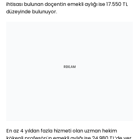
ihtisası bulunan doçentin emekli aylığı ise 17.550 TL
düzeyinde bulunuyor.
REKLAM
En az 4 yıldan fazla hizmeti olan uzman hekim
kökenli profesörün emekli aylığı ise 24.980 TL’de yer