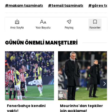
#makam tazminatı
#temsil tazminatı
#görev taz
Ana Sayfa
Yazı Boyutu
Paylaş
Favoriler
GÜNÜN ÖNEMLİ MANŞETLERİ
Fenerbahçe kendini
Mourinho'dan tepkiler
yaktı!
için açıklama!