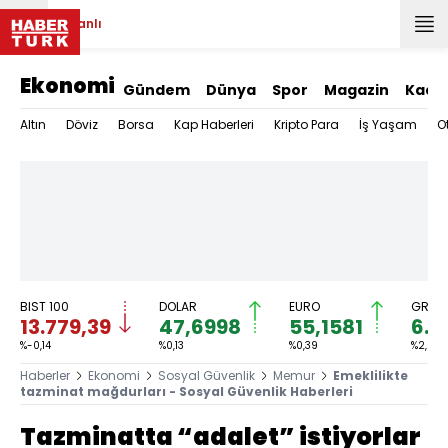
Canlı
Ekonomi
Gündem
Dünya
Spor
Magazin
Kadı
Altın
Döviz
Borsa
Kap Haberleri
Kripto Para
İş Yaşam
O
BIST 100
DOLAR
EURO
GRAM 
13.779,39
47,6998
55,1581
6.6
%-0,14
%0,13
%0,39
%2,59
Haberler
Ekonomi
Sosyal Güvenlik
Memur
Emeklilikte
tazminat mağdurları - Sosyal Güvenlik Haberleri
Tazminatta “adalet” istiyorlar