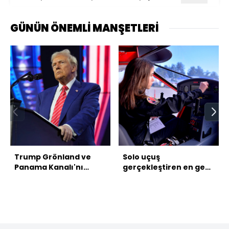
GÜNÜN ÖNEMLİ MANŞETLERİ
Trump Grönland ve
Solo uçuş
Panama Kanalı'nı
gerçekleştiren en genç
istiyor
kadın pilot adayı oldu!