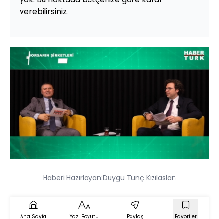
verebilirsiniz.
Yüklendi
:
3.93%
Sesi
Oynatma
Aç
Hızı
Haberi Hazırlayan:
Duygu Tunç Kızılaslan
Ana Sayfa
Yazı Boyutu
Paylaş
Favoriler