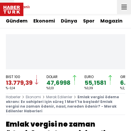
Canlı
Gündem
Ekonomi
Dünya
Spor
Magazin
BIST 100
DOLAR
EURO
GRAM 
13.779,39
47,6998
55,1581
6.6
%-0,14
%0,13
%0,39
%2,59
Haberler
Ekonomi
Merak Edilenler
Emlak vergisi ödeme
ekranı: Ev sahipleri için süreç 1 Mart'ta başladı! Emlak
vergisi ne zaman ödenir, nasıl, nereden ödenir? - Merak
Edilenler Haberleri
Emlak vergisi ne zaman