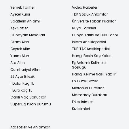
Yemek Tarifleri
Video Haberler
Ayetel Kürsi
TDK Sözlük Anlamları
Saatlerin Anlamı
Üniversite Taban Puanları
Aşk Sözleri
Rüya Tabirleri
Günaydın Mesajları
Dünya Tarihi ve Türk Tarihi
Gram Altın
İslam Ansiklopedisi
Çeyrek Altın
TÜBİTAK Ansiklopedisi
Yarım Altın
Hangi Besin Kaç Kalori
Ata Altın
Eş Anlamlı Kelimeler
Sözlüğü
Cumhuriyet Altını
Hangi Kelime Nasıl Yazılır?
22 Ayar Bilezik
En Güzel Sözler
1 Dolar Kaç TL
Metrobüs Durakları
1 Euro Kaç TL
Marmaray Durakları
Canlı Maç Sonuçları
Erkek İsimleri
Süper Lig Puan Durumu
Kız İsimleri
Atasözleri ve Anlamları