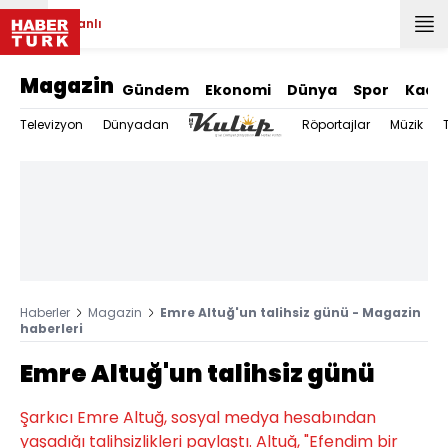
Canlı
Magazin
Gündem
Ekonomi
Dünya
Spor
Kadı
Televizyon
Dünyadan
Röportajlar
Müzik
Haberler
Magazin
Emre Altuğ'un talihsiz günü - Magazin
haberleri
Emre Altuğ'un talihsiz günü
Şarkıcı Emre Altuğ, sosyal medya hesabından
yaşadığı talihsizlikleri paylaştı. Altuğ, "Efendim bir