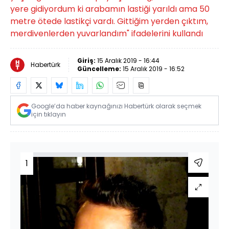
yere gidiyordum ki arabamın lastiği yarıldı ama 50
metre ötede lastikçi vardı. Gittiğim yerden çıktım,
merdivenlerden yuvarlandım" ifadelerini kullandı
Giriş:
15 Aralık 2019 - 16:44
Habertürk
Güncelleme:
15 Aralık 2019 - 16:52
Google’da haber kaynağınızı Habertürk olarak seçmek
için tıklayın
1