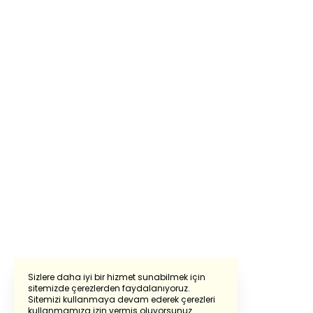
Sizlere daha iyi bir hizmet sunabilmek için
sitemizde çerezlerden faydalanıyoruz.
Sitemizi kullanmaya devam ederek çerezleri
Powered by
Translate
kullanmamıza izin vermiş oluyorsunuz.