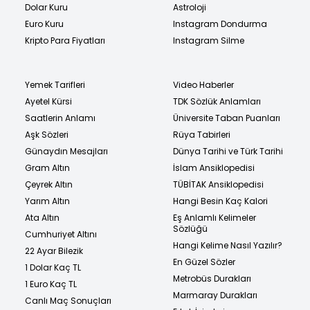
Dolar Kuru
Astroloji
Euro Kuru
Instagram Dondurma
Kripto Para Fiyatları
Instagram Silme
Yemek Tarifleri
Video Haberler
Ayetel Kürsi
TDK Sözlük Anlamları
Saatlerin Anlamı
Üniversite Taban Puanları
Aşk Sözleri
Rüya Tabirleri
Günaydın Mesajları
Dünya Tarihi ve Türk Tarihi
Gram Altın
İslam Ansiklopedisi
Çeyrek Altın
TÜBİTAK Ansiklopedisi
Yarım Altın
Hangi Besin Kaç Kalori
Ata Altın
Eş Anlamlı Kelimeler
Sözlüğü
Cumhuriyet Altını
Hangi Kelime Nasıl Yazılır?
22 Ayar Bilezik
En Güzel Sözler
1 Dolar Kaç TL
Metrobüs Durakları
1 Euro Kaç TL
Marmaray Durakları
Canlı Maç Sonuçları