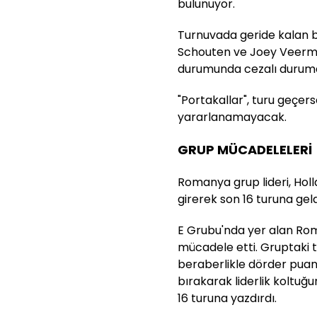
bulunuyor.
Turnuvada geride kalan b
Schouten ve Joey Veerma
durumunda cezalı durum
"Portakallar", turu geçer
yararlanamayacak.
GRUP MÜCADELELERİ
Romanya grup lideri, Holl
girerek son 16 turuna geld
E Grubu'nda yer alan Rom
mücadele etti. Gruptaki t
beraberlikle dörder puan 
bırakarak liderlik koltuğ
16 turuna yazdırdı.