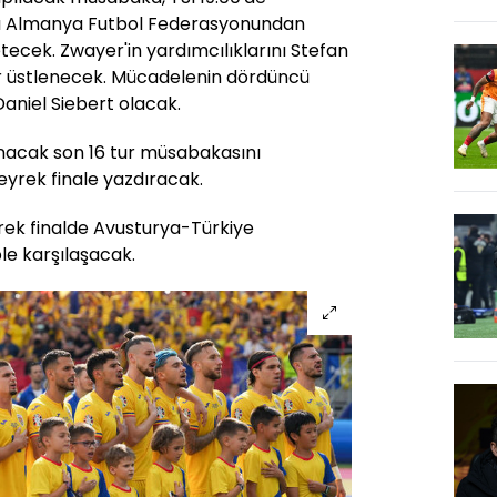
yı Almanya Futbol Federasyonundan
ecek. Zwayer'in yardımcılıklarını Stefan
r üstlenecek. Mücadelenin dördüncü
aniel Siebert olacak.
acak son 16 tur müsabakasını
eyrek finale yazdıracak.
rek finalde Avusturya-Türkiye
le karşılaşacak.