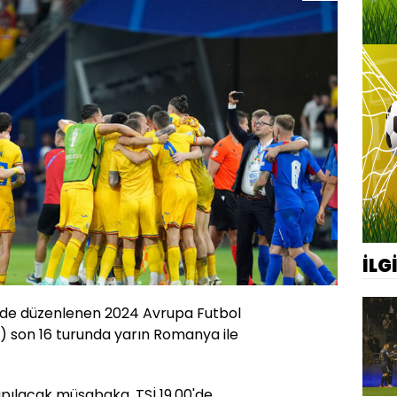
İLG
inde düzenlenen 2024 Avrupa Futbol
 son 16 turunda yarın Romanya ile
pılacak müsabaka, TSİ 19.00'de