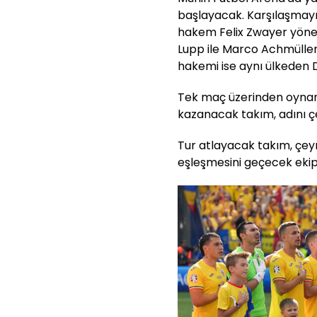
başlayacak. Karşılaşma
hakem Felix Zwayer yönet
Lupp ile Marco Achmülle
hakemi ise aynı ülkeden D
Tek maç üzerinden oynan
kazanacak takım, adını ç
Tur atlayacak takım, çey
eşleşmesini geçecek ekip