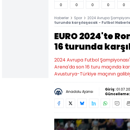
0
0
0
0
0
Haberler
Spor
2024 Avrupa Şampiyon
turunda karşılaşacak - Futbol Haberle
EURO 2024'te Ro
16 turunda karş
2024 Avrupa Futbol Şampiyonası'
Arena'da son 16 turu maçında kar
Avusturya-Türkiye maçının galib
Giriş:
01.07.2
Anadolu Ajansı
Güncelleme