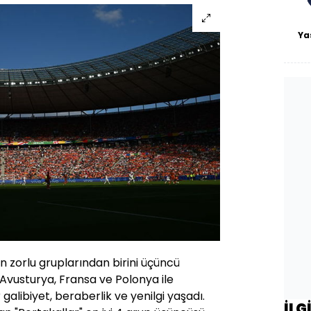
Ya
n zorlu gruplarından birini üçüncü
vusturya, Fransa ve Polonya ile
 galibiyet, beraberlik ve yenilgi yaşadı.
İLG