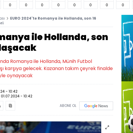
0
0
0
0
0
0
0
0
ası
EURO 2024'te Romanya ile Hollanda, son 16
ri
manya ile Hollanda, son
ılaşacak
nda Romanya ile Hollanda, Münih Futbol
şı karşıya gelecek. Kazanan takım çeyrek finalde
iyle oynayacak
024 - 10:42
:
01.07.2024 - 10:42
ABONE OL