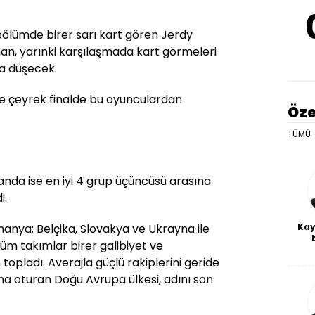
ölümde birer sarı kart gören Jerdy
n, yarınki karşılaşmada kart görmeleri
a düşecek.
se çeyrek finalde bu oyunculardan
Öze
TÜMÜ
anda ise en iyi 4 grup üçüncüsü arasına
i.
anya; Belçika, Slovakya ve Ukrayna ile
Kay
üm takımlar birer galibiyet ve
De
topladı. Averajla güçlü rakiplerini geride
haf
a
una oturan Doğu Avrupa ülkesi, adını son
bl