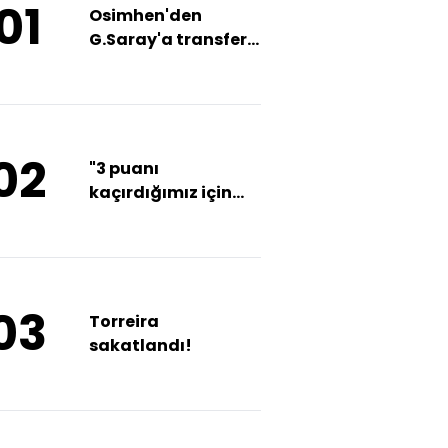
01
Osimhen'den
G.Saray'a transfer
müjdesi!
02
"3 puanı
kaçırdığımız için
üzgünüz"
03
Torreira
sakatlandı!