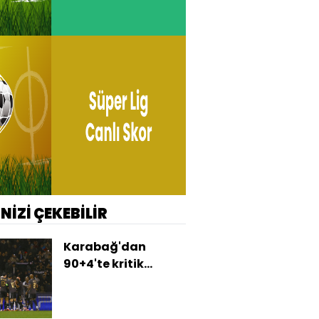
İNİZİ ÇEKEBİLİR
Karabağ'dan
90+4'te kritik
galibiyet!