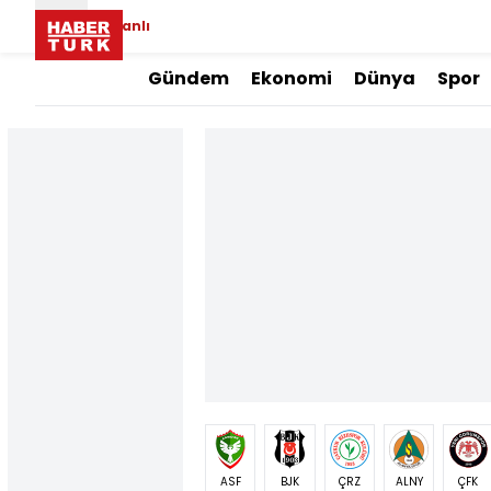
Canlı
Gündem
Ekonomi
Dünya
Spor
ASF
BJK
ÇRZ
ALNY
ÇFK