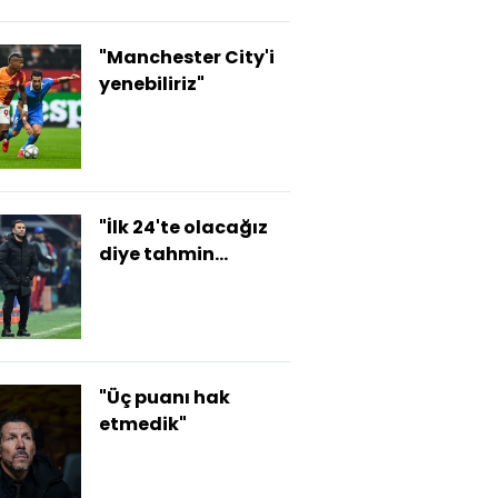
"Manchester City'i
yenebiliriz"
"İlk 24'te olacağız
diye tahmin
ediyorum!"
"Üç puanı hak
etmedik"