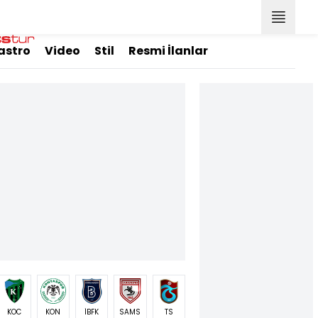
astro
Video
Stil
Resmi İlanlar
KOC
KON
İBFK
SAMS
TS