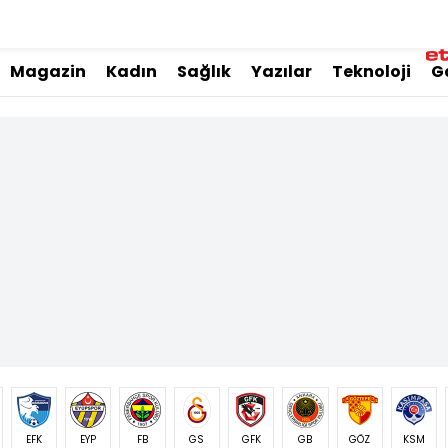
Magazin
Kadın
Sağlık
Yazılar
Teknoloji
G
EFK
EYP
FB
GS
GFK
GB
GÖZ
KSM