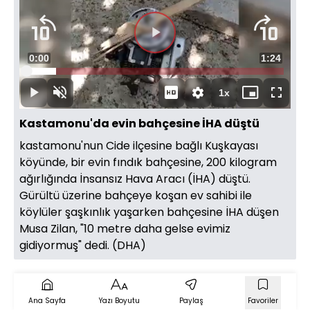
Videoyu
Süre
0:00
Toplam
1:24
Oynat
Yüklendi
:
11.68%
Süre
1x
Oynat
Sesi
Oynatma
Mini
Tam
Aç
Hızı
oynatıcı
Ekran
Kastamonu'da evin bahçesine İHA düştü
kastamonu'nun Cide ilçesine bağlı Kuşkayası
köyünde, bir evin fındık bahçesine, 200 kilogram
ağırlığında İnsansız Hava Aracı (İHA) düştü.
Gürültü üzerine bahçeye koşan ev sahibi ile
köylüler şaşkınlık yaşarken bahçesine İHA düşen
Musa Zilan, "10 metre daha gelse evimiz
gidiyormuş" dedi. (DHA)
Ana Sayfa
Yazı Boyutu
Paylaş
Favoriler