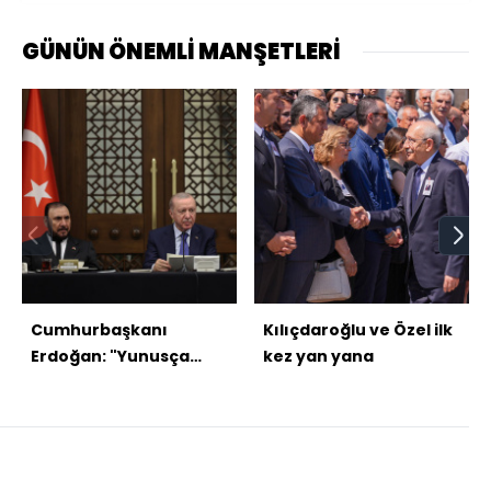
GÜNÜN ÖNEMLİ MANŞETLERİ
Cumhurbaşkanı
Kılıçdaroğlu ve Özel ilk
Erdoğan: "Yunusça
kez yan yana
nazar kıldık"