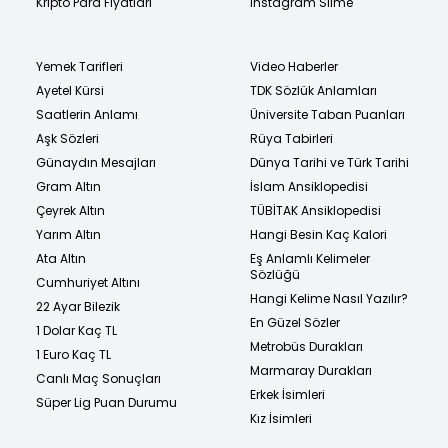
Kripto Para Fiyatları
Instagram Silme
Yemek Tarifleri
Video Haberler
Ayetel Kürsi
TDK Sözlük Anlamları
Saatlerin Anlamı
Üniversite Taban Puanları
Aşk Sözleri
Rüya Tabirleri
Günaydın Mesajları
Dünya Tarihi ve Türk Tarihi
Gram Altın
İslam Ansiklopedisi
Çeyrek Altın
TÜBİTAK Ansiklopedisi
Yarım Altın
Hangi Besin Kaç Kalori
Ata Altın
Eş Anlamlı Kelimeler
Sözlüğü
Cumhuriyet Altını
Hangi Kelime Nasıl Yazılır?
22 Ayar Bilezik
En Güzel Sözler
1 Dolar Kaç TL
Metrobüs Durakları
1 Euro Kaç TL
Marmaray Durakları
Canlı Maç Sonuçları
Erkek İsimleri
Süper Lig Puan Durumu
Kız İsimleri