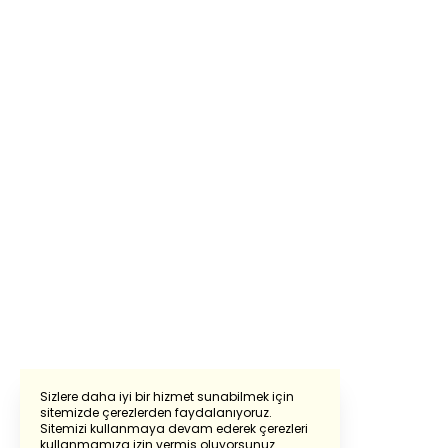
Sizlere daha iyi bir hizmet sunabilmek için
sitemizde çerezlerden faydalanıyoruz.
Sitemizi kullanmaya devam ederek çerezleri
Powered by
Translate
kullanmamıza izin vermiş oluyorsunuz.