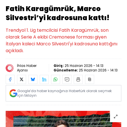
Fatih Karagümrük, Marco
Silvestri’yi kadrosuna kattı!
Trendyol 1. Lig temcilcisi Fatih Karagümrük, son
olarak Serie A ekibi Cremonese forması giyen
İtalyan kaleci Marco Silvestri'yi kadrosuna kattığını
açıkladı.
İhlas Haber
Giriş:
25 Haziran 2026 - 14:13
Ajansı
Güncelleme:
25 Haziran 2026 - 14:13
Google’da haber kaynağınızı Habertürk olarak seçmek
için tıklayın