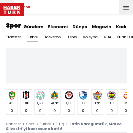
Canlı
Spor
Gündem
Ekonomi
Dünya
Magazin
Kadın
Futbol
Transfer
Basketbol
Tenis
Voleybol
NBA
Puan Du
ASF
BJK
ÇRZ
ALNY
ÇFK
EFK
EYP
FB
GS
0
0
0
0
0
0
0
0
0
Haberler
Spor
Futbol
1. Lig
Fatih Karagümrük, Marco
Silvestri’yi kadrosuna kattı!