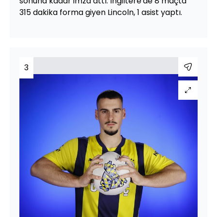
sonuna kadar imza attı. İngiltere'de 8 maçta
315 dakika forma giyen Lincoln, 1 asist yaptı.
3