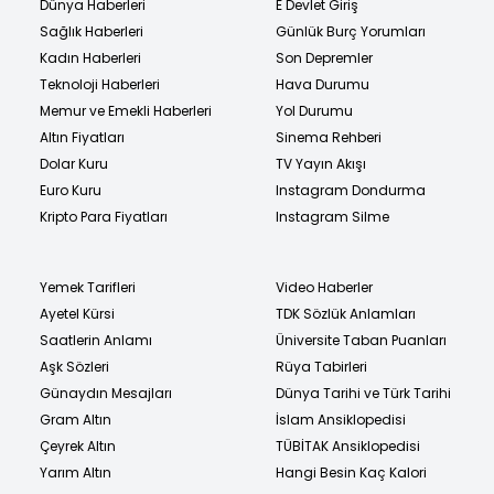
Dünya Haberleri
E Devlet Giriş
Sağlık Haberleri
Günlük Burç Yorumları
Kadın Haberleri
Son Depremler
Teknoloji Haberleri
Hava Durumu
Memur ve Emekli Haberleri
Yol Durumu
Altın Fiyatları
Sinema Rehberi
Dolar Kuru
TV Yayın Akışı
Euro Kuru
Instagram Dondurma
Kripto Para Fiyatları
Instagram Silme
Yemek Tarifleri
Video Haberler
Ayetel Kürsi
TDK Sözlük Anlamları
Saatlerin Anlamı
Üniversite Taban Puanları
Aşk Sözleri
Rüya Tabirleri
Günaydın Mesajları
Dünya Tarihi ve Türk Tarihi
Gram Altın
İslam Ansiklopedisi
Çeyrek Altın
TÜBİTAK Ansiklopedisi
Yarım Altın
Hangi Besin Kaç Kalori