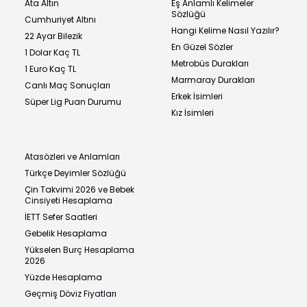
Ata Altın
Eş Anlamlı Kelimeler
Sözlüğü
Cumhuriyet Altını
Hangi Kelime Nasıl Yazılır?
22 Ayar Bilezik
En Güzel Sözler
1 Dolar Kaç TL
Metrobüs Durakları
1 Euro Kaç TL
Marmaray Durakları
Canlı Maç Sonuçları
Erkek İsimleri
Süper Lig Puan Durumu
Kız İsimleri
Atasözleri ve Anlamları
Türkçe Deyimler Sözlüğü
Çin Takvimi 2026 ve Bebek
Cinsiyeti Hesaplama
İETT Sefer Saatleri
Gebelik Hesaplama
Yükselen Burç Hesaplama
2026
Yüzde Hesaplama
Geçmiş Döviz Fiyatları