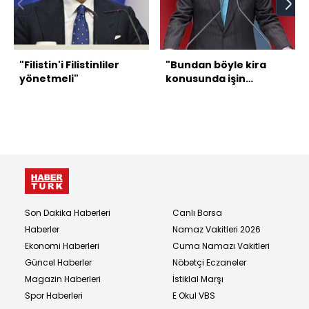
"Filistin'i Filistinliler
"Bundan böyle kira
yönetmeli"
konusunda işin
planlamasını devlet
yapacak"
Son Dakika Haberleri
Canlı Borsa
Haberler
Namaz Vakitleri 2026
Ekonomi Haberleri
Cuma Namazı Vakitleri
Güncel Haberler
Nöbetçi Eczaneler
Magazin Haberleri
İstiklal Marşı
Spor Haberleri
E Okul VBS