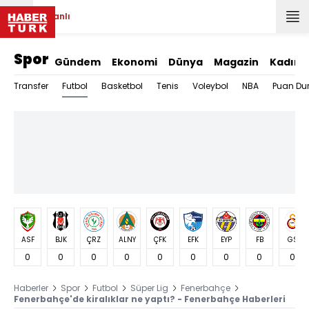
Canlı
Spor
Gündem
Ekonomi
Dünya
Magazin
Kadın
Futbol
Transfer
Basketbol
Tenis
Voleybol
NBA
Puan Du
ASF
BJK
ÇRZ
ALNY
ÇFK
EFK
EYP
FB
GS
0
0
0
0
0
0
0
0
0
Haberler
Spor
Futbol
Süper Lig
Fenerbahçe
Fenerbahçe'de kiralıklar ne yaptı? - Fenerbahçe Haberleri