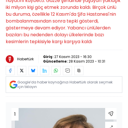
hayatını kaybetti. Gazze şeridinde yaşayan yaklaşık
iki milyon kişi göç etmek zorunda kaldı. Birçok ünlü
bu duruma, özellikle 12 Kasım'da Şifa Hastanesi'nin
bombalanmasından sonra tepki gösterdi,
göstermeye devam ediyor. Yabancı ünlülerden
bazıları bu nedenden dolayı ülkelerinde bazı
kesimlerin tepkisiyle karşı karşıya kaldı
Giriş:
27 Kasım 2023 - 16:30
Habertürk
Güncelleme:
28 Kasım 2023 - 10:31
Google’da haber kaynağınızı Habertürk olarak seçmek
için tıklayın
1