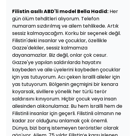
Filistin asıllı ABD'li model Bella Hadid:
Her
gün ölüm tehditleri alıyorum. Telefon
numaram sızdırılmış ve ailem tehlikede. Artık
sessiz kalmayacağım. Korku bir seçenek değil.
Filistin'deki insanlar ve çocuklar, özellikle
Gazze'dekiler, sessiz kalmamıza
dayanamazlar. Biz değil, onlar çok cesur.
Gazze'ye yapılan saldırılarda hayatını
kaybeden ve aile üyelerini kaybeden çocuklar
için yas tutuyorum. Acı çeken İsrailli aileler için
yas tutuyorum. Bölgenin geçmişini bir kenara
koyarsak, sivillere yönelik her türlü terör
saldırısını kınıyorum. Hiçbir çocuk veya insan
ailesinden alıkonulamaz. Bu hem İsrailli hem de
Filistinli insanlar için geçerli. Filistinli olmanın ne
kadar zor olduğunu anlamak çok önemli.
Dünya, bizi barış istemeyen teröristler olarak
görüyor. Ailem, 75 yıldır Filistin’e karşı işlenen