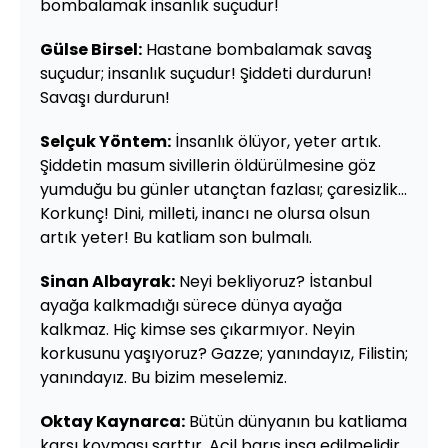
bombalamak insanlık suçudur!
Gülse Birsel:
Hastane bombalamak savaş
suçudur; insanlık suçudur! Şiddeti durdurun!
Savaşı durdurun!
Selçuk Yöntem:
İnsanlık ölüyor, yeter artık.
Şiddetin masum sivillerin öldürülmesine göz
yumduğu bu günler utançtan fazlası; çaresizlik...
Korkunç! Dini, milleti, inancı ne olursa olsun
artık yeter! Bu katliam son bulmalı.
Sinan Albayrak:
Neyi bekliyoruz? İstanbul
ayağa kalkmadığı sürece dünya ayağa
kalkmaz. Hiç kimse ses çıkarmıyor. Neyin
korkusunu yaşıyoruz? Gazze; yanındayız, Filistin;
yanındayız. Bu bizim meselemiz.
Oktay Kaynarca:
Bütün dünyanın bu katliama
karşı koyması şarttır. Acil barış inşa edilmelidir.