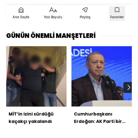
Ana Sayfa
Yazı Boyutu
Paylaş
Favoriler
GÜNÜN ÖNEMLİ MANŞETLERİ
MİT’in izini sürdüğü
Cumhurbaşkanı
kaçakçı yakalandı
Erdoğan: AK Parti bir
Türkiye kitabıdır