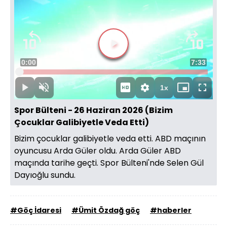
Videoyu
Süre
0:00
Toplam
7:33
Oynat
Yüklendi
:
1.03%
Süre
1x
Oynat
Sesi
Oynatma
Mini
Tam
Aç
Hızı
oynatıcı
Ekran
Spor Bülteni - 26 Haziran 2026 (Bizim
Çocuklar Galibiyetle Veda Etti)
Bizim çocuklar galibiyetle veda etti. ABD maçının
oyuncusu Arda Güler oldu. Arda Güler ABD
maçında tarihe geçti. Spor Bülteni'nde Selen Gül
Dayıoğlu sundu.
#Göç İdaresi
#Ümit Özdağ göç
#haberler