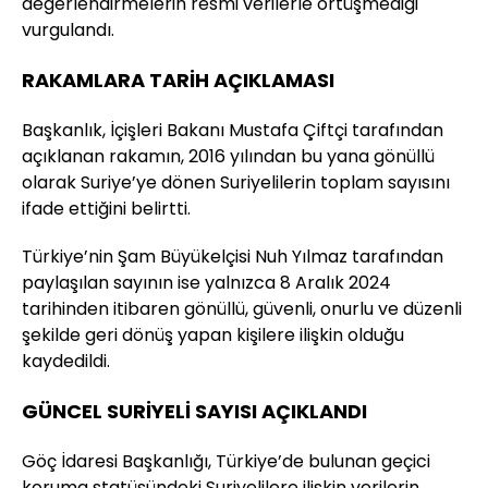
değerlendirmelerin resmi verilerle örtüşmediği
vurgulandı.
RAKAMLARA TARİH AÇIKLAMASI
Başkanlık, İçişleri Bakanı Mustafa Çiftçi tarafından
açıklanan rakamın, 2016 yılından bu yana gönüllü
olarak Suriye’ye dönen Suriyelilerin toplam sayısını
ifade ettiğini belirtti.
Türkiye’nin Şam Büyükelçisi Nuh Yılmaz tarafından
paylaşılan sayının ise yalnızca 8 Aralık 2024
tarihinden itibaren gönüllü, güvenli, onurlu ve düzenli
şekilde geri dönüş yapan kişilere ilişkin olduğu
kaydedildi.
GÜNCEL SURİYELİ SAYISI AÇIKLANDI
Göç İdaresi Başkanlığı, Türkiye’de bulunan geçici
koruma statüsündeki Suriyelilere ilişkin verilerin