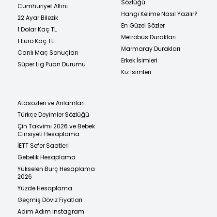
Sözlüğü
Cumhuriyet Altını
Hangi Kelime Nasıl Yazılır?
22 Ayar Bilezik
En Güzel Sözler
1 Dolar Kaç TL
Metrobüs Durakları
1 Euro Kaç TL
Marmaray Durakları
Canlı Maç Sonuçları
Erkek İsimleri
Süper Lig Puan Durumu
Kız İsimleri
Atasözleri ve Anlamları
Türkçe Deyimler Sözlüğü
Çin Takvimi 2026 ve Bebek
Cinsiyeti Hesaplama
İETT Sefer Saatleri
Gebelik Hesaplama
Yükselen Burç Hesaplama
2026
Yüzde Hesaplama
Geçmiş Döviz Fiyatları
Adım Adım Instagram