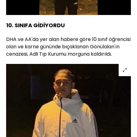
37.48%
Sesi
Oynatma
Aç
Hızı
10. SINIFA GİDİYORDU
DHA ve AA'da yer alan habere göre 10 sınıf öğrencisi
olan ve karne gününde bıçaklanan Gönülalan'ın
cenazesi, Adli Tıp Kurumu morguna kaldırıldı.