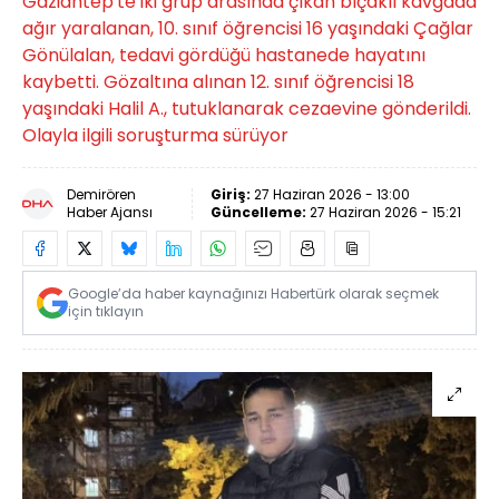
Gaziantep'te iki grup arasında çıkan bıçaklı kavgada
ağır yaralanan, 10. sınıf öğrencisi 16 yaşındaki Çağlar
Gönülalan, tedavi gördüğü hastanede hayatını
kaybetti. Gözaltına alınan 12. sınıf öğrencisi 18
yaşındaki Halil A., tutuklanarak cezaevine gönderildi.
Olayla ilgili soruşturma sürüyor
Demirören
Giriş:
27 Haziran 2026 - 13:00
Haber Ajansı
Güncelleme:
27 Haziran 2026 - 15:21
Google’da haber kaynağınızı Habertürk olarak seçmek
için tıklayın