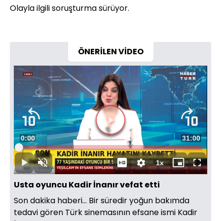
Olayla ilgili soruşturma sürüyor.
ÖNERİLEN VİDEO
Videoyu
Süre
0:00
Toplam
31:00
Oynat
Yüklendi
:
0.32%
Süre
1x
Oynat
Sesi
Oynatma
Mini
Tam
Aç
Hızı
oynatıcı
Ekran
Usta oyuncu Kadir İnanır vefat etti
Son dakika haberi... Bir süredir yoğun bakımda
tedavi gören Türk sinemasının efsane ismi Kadir