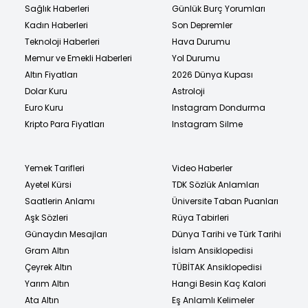
Sağlık Haberleri
Günlük Burç Yorumları
Kadın Haberleri
Son Depremler
Teknoloji Haberleri
Hava Durumu
Memur ve Emekli Haberleri
Yol Durumu
Altın Fiyatları
2026 Dünya Kupası
Dolar Kuru
Astroloji
Euro Kuru
Instagram Dondurma
Kripto Para Fiyatları
Instagram Silme
Yemek Tarifleri
Video Haberler
Ayetel Kürsi
TDK Sözlük Anlamları
Saatlerin Anlamı
Üniversite Taban Puanları
Aşk Sözleri
Rüya Tabirleri
Günaydın Mesajları
Dünya Tarihi ve Türk Tarihi
Gram Altın
İslam Ansiklopedisi
Çeyrek Altın
TÜBİTAK Ansiklopedisi
Yarım Altın
Hangi Besin Kaç Kalori
Ata Altın
Eş Anlamlı Kelimeler