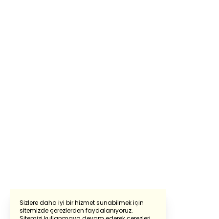
Sizlere daha iyi bir hizmet sunabilmek için
sitemizde çerezlerden faydalanıyoruz.
Sitemizi kullanmaya devam ederek çerezleri