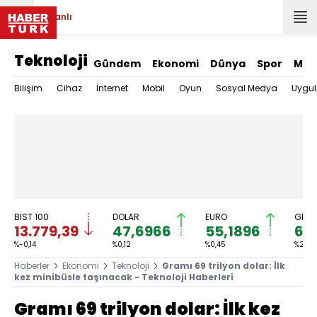
Canlı
Teknoloji
Gündem
Ekonomi
Dünya
Spor
Mag
Bilişim
Cihaz
İnternet
Mobil
Oyun
Sosyal Medya
Uygu
BIST 100
DOLAR
EURO
GRAM
13.779,39
47,6966
55,1896
6.
%-0,14
%0,12
%0,45
%2,59
Haberler
Ekonomi
Teknoloji
Gramı 69 trilyon dolar: İlk
kez minibüsle taşınacak - Teknoloji Haberleri
Gramı 69 trilyon dolar: İlk kez