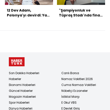
12 Dev Adam,
"Şampiyonluk ve
Polonya'yı devirdi: Yarı
Tüpraş Stadı'nda final
finaldeyiz!
oynamak en büyük
hedefimiz!"
Son Dakika Haberleri
Canlı Borsa
Haberler
Namaz Vakitleri 2026
Ekonomi Haberleri
Cuma Namazı Vakitleri
Güncel Haberler
Nöbetçi Eczaneler
Magazin Haberleri
İstiklal Marşı
Spor Haberleri
E Okul VBS
Dünya Haberleri
E Devlet Giriş