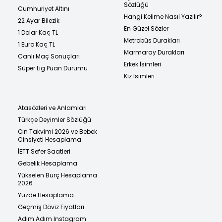
Sözlüğü
Cumhuriyet Altını
Hangi Kelime Nasıl Yazılır?
22 Ayar Bilezik
En Güzel Sözler
1 Dolar Kaç TL
Metrobüs Durakları
1 Euro Kaç TL
Marmaray Durakları
Canlı Maç Sonuçları
Erkek İsimleri
Süper Lig Puan Durumu
Kız İsimleri
Atasözleri ve Anlamları
Türkçe Deyimler Sözlüğü
Çin Takvimi 2026 ve Bebek
Cinsiyeti Hesaplama
İETT Sefer Saatleri
Gebelik Hesaplama
Yükselen Burç Hesaplama
2026
Yüzde Hesaplama
Geçmiş Döviz Fiyatları
Adım Adım Instagram