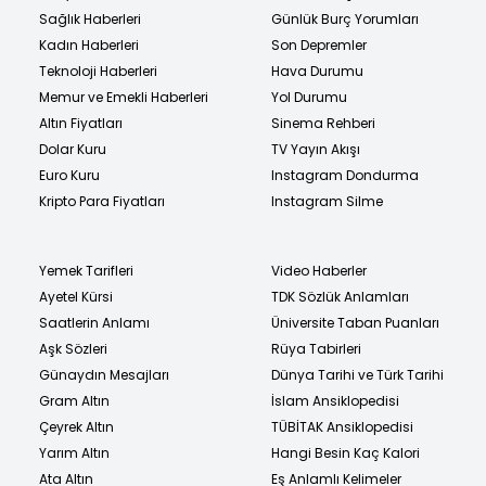
Sağlık Haberleri
Günlük Burç Yorumları
Kadın Haberleri
Son Depremler
Teknoloji Haberleri
Hava Durumu
Memur ve Emekli Haberleri
Yol Durumu
Altın Fiyatları
Sinema Rehberi
Dolar Kuru
TV Yayın Akışı
Euro Kuru
Instagram Dondurma
Kripto Para Fiyatları
Instagram Silme
Yemek Tarifleri
Video Haberler
Ayetel Kürsi
TDK Sözlük Anlamları
Saatlerin Anlamı
Üniversite Taban Puanları
Aşk Sözleri
Rüya Tabirleri
Günaydın Mesajları
Dünya Tarihi ve Türk Tarihi
Gram Altın
İslam Ansiklopedisi
Çeyrek Altın
TÜBİTAK Ansiklopedisi
Yarım Altın
Hangi Besin Kaç Kalori
Ata Altın
Eş Anlamlı Kelimeler