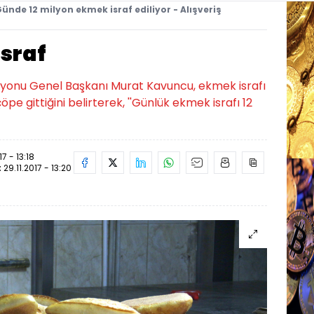
ünde 12 milyon ekmek israf ediliyor - Alışveriş
sraf
syonu Genel Başkanı Murat Kavuncu, ekmek israfı
öpe gittiğini belirterek, ''Günlük ekmek israfı 12
17 - 13:18
:
29.11.2017 - 13:20