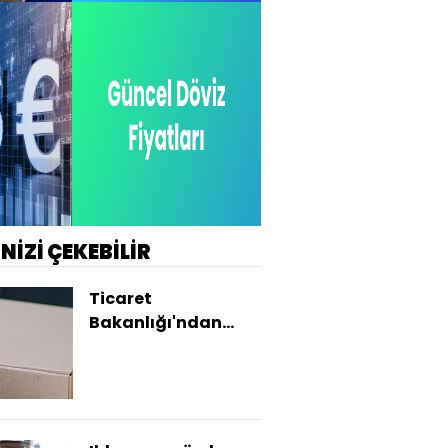
İNİZİ ÇEKEBİLİR
Ticaret
Bakanlığı'ndan
Vatandaşlara
kargo
dolandırıcılığı
uyarısı