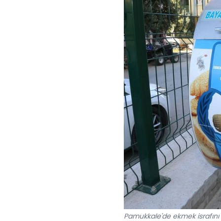
Pamukkale'de ekmek israfını 