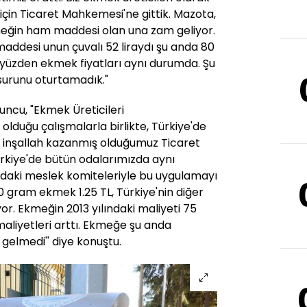
çin Ticaret Mahkemesi'ne gittik. Mazota,
meğin ham maddesi olan una zam geliyor.
ddesi unun çuvalı 52 liraydı şu anda 80
 yüzden ekmek fiyatları aynı durumda. Şu
urunu oturtamadık."
ncu, "Ekmek Üreticileri
duğu çalışmalarla birlikte, Türkiye'de
, inşallah kazanmış olduğumuz Ticaret
ürkiye'de bütün odalarımızda aynı
daki meslek komiteleriyle bu uygulamayı
0 gram ekmek 1.25 TL, Türkiye'nin diğer
lıyor. Ekmeğin 2013 yılındaki maliyeti 75
aliyetleri arttı. Ekmeğe şu anda
 gelmedi'' diye konuştu.