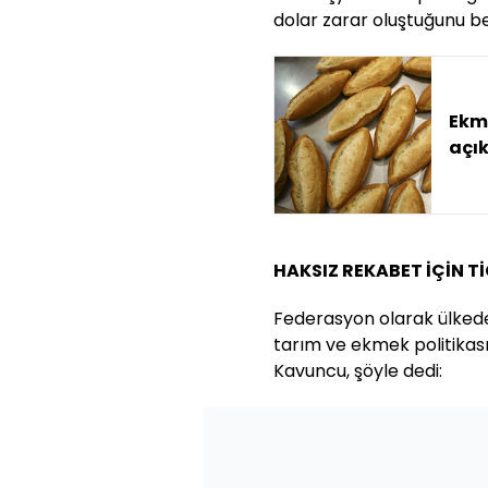
dolar zarar oluştuğunu bel
Ekme
açı
HAKSIZ REKABET İÇİN T
Federasyon olarak ülkedek
tarım ve ekmek politikasın
Kavuncu, şöyle dedi: