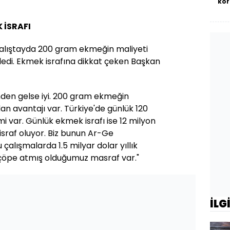
kor
 İSRAFI
alıştayda 200 gram ekmeğin maliyeti
ledi. Ekmek israfına dikkat çeken Başkan
den gelse iyi. 200 gram ekmeğin
an avantajı var. Türkiye'de günlük 120
 var. Günlük ekmek israfı ise 12 milyon
israf oluyor. Biz bunun Ar-Ge
 çalışmalarda 1.5 milyar dolar yıllık
 çöpe atmış olduğumuz masraf var."
İLG