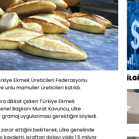
İLG
rkiye Ekmek Üreticileri Federasyonu
ve unlu mamuller üreticileri katıldı.
ra dikkat çeken Türkiye Ekmek
Genel Başkanı Murat Kavuncu, ülke
k gramaj uygulanması gerektiğini söyledi.
 zarar ettiğini belirterek, ülke genelinde
ı kaydetti, israftan dolayı yılda 1.5 milyar