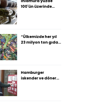
Ihlamura yüzde
100'ün üzerinde
zam
“Ülkemizde her yıl
23 milyon ton gıda
israf ediliyor”
Hamburger
iskender ve dönere
gramaj denetimi
başladı