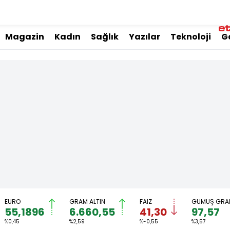
Magazin
Kadın
Sağlık
Yazılar
Teknoloji
G
EURO
GRAM ALTIN
FAİZ
GÜMÜŞ GRA
55,1896
6.660,55
41,30
97,57
%0,45
%2,59
%-0,55
%3,57