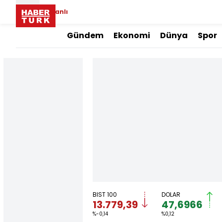
Canlı
Gündem
Ekonomi
Dünya
Spor
BIST 100
DOLAR
13.779,39
47,6966
%-0,14
%0,12