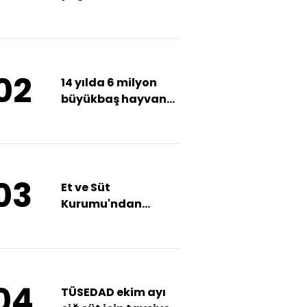
almak istiyor"
02
14 yılda 6 milyon
büyükbaş hayvan
ithal edildi
03
Et ve Süt
Kurumu'ndan
kırmızı et
fiyatlarına yönelik
açıklama
04
TÜSEDAD ekim ayı