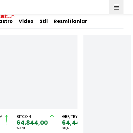
astro
Video
Stil
Resmi İlanlar
M
BITCOIN
GBP/TRY
EUR/USD
64.844,00
64,4492
1,1567
%0,70
%0,41
%0,36