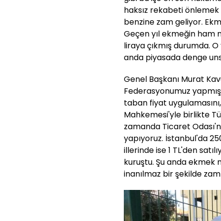
haksız rekabeti önlemek i
benzine zam geliyor. Ek
Geçen yıl ekmeğin ham ma
liraya çıkmış durumda. O
anda piyasada denge uns
Genel Başkanı Murat Kavu
Federasyonumuz yapmış ol
taban fiyat uygulamasını
Mahkemesi'yle birlikte T
zamanda Ticaret Odası'n
yapıyoruz. İstanbul'da 25
illerinde ise 1 TL'den satı
kuruştu. Şu anda ekmek m
inanılmaz bir şekilde zam