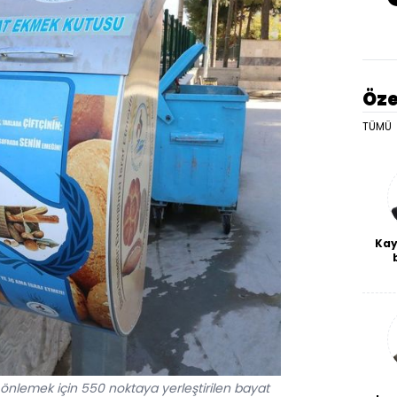
Öze
TÜMÜ
Kay
De
haf
a
bl
önlemek için 550 noktaya yerleştirilen bayat