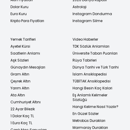
Dolar Kuru
Astroloji
Euro Kuru
Instagram Dondurma
Kripto Para Fiyatları
Instagram Silme
Yemek Tarifleri
Video Haberler
Ayetel Kürsi
TDK Sözlük Anlamları
Saatlerin Anlamı
Üniversite Taban Puanları
Aşk Sözleri
Rüya Tabirleri
Günaydın Mesajları
Dünya Tarihi ve Türk Tarihi
Gram Altın
İslam Ansiklopedisi
Çeyrek Altın
TÜBİTAK Ansiklopedisi
Yarım Altın
Hangi Besin Kaç Kalori
Ata Altın
Eş Anlamlı Kelimeler
Sözlüğü
Cumhuriyet Altını
Hangi Kelime Nasıl Yazılır?
22 Ayar Bilezik
En Güzel Sözler
1 Dolar Kaç TL
Metrobüs Durakları
1 Euro Kaç TL
Marmaray Durakları
Canlı Maç Sonuçları