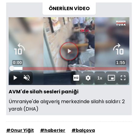
ÖNERİLEN VİDEO
Videoyu
Süre
0:00
Toplam
1:55
Oynat
Yüklendi
:
9.38%
Süre
1x
Oynat
Sesi
Oynatma
Mini
Tam
Aç
Hızı
oynatıcı
Ekran
AVM'de silah sesleri paniği
Ümraniye'de alışveriş merkezinde silahlı saldırı: 2
yaralı (DHA)
#Onur Yiğit
#haberler
#balçova