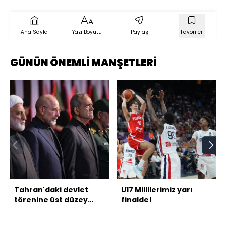
Ana Sayfa
Yazı Boyutu
Paylaş
Favoriler
GÜNÜN ÖNEMLİ MANŞETLERİ
Tahran'daki devlet
U17 Millilerimiz yarı
törenine üst düzey
finalde!
katılım