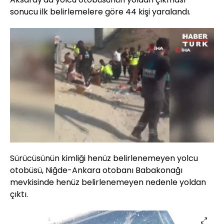
sonucu ilk belirlemelere göre 44 kişi yaralandı.
Yüklendi
:
50.17%
Sesi
Oynatma
Aç
Hızı
Sürücüsünün kimliği henüz belirlenemeyen yolcu
otobüsü, Niğde-Ankara otobanı Babakonağı
mevkisinde henüz belirlenemeyen nedenle yoldan
çıktı.