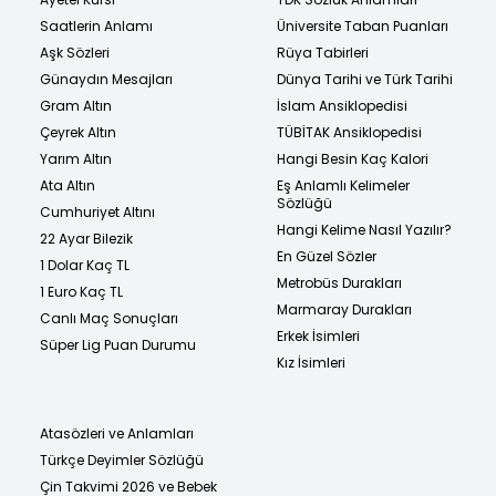
Saatlerin Anlamı
Üniversite Taban Puanları
Aşk Sözleri
Rüya Tabirleri
Günaydın Mesajları
Dünya Tarihi ve Türk Tarihi
Gram Altın
İslam Ansiklopedisi
Çeyrek Altın
TÜBİTAK Ansiklopedisi
Yarım Altın
Hangi Besin Kaç Kalori
Ata Altın
Eş Anlamlı Kelimeler
Sözlüğü
Cumhuriyet Altını
Hangi Kelime Nasıl Yazılır?
22 Ayar Bilezik
En Güzel Sözler
1 Dolar Kaç TL
Metrobüs Durakları
1 Euro Kaç TL
Marmaray Durakları
Canlı Maç Sonuçları
Erkek İsimleri
Süper Lig Puan Durumu
Kız İsimleri
Atasözleri ve Anlamları
Türkçe Deyimler Sözlüğü
Çin Takvimi 2026 ve Bebek