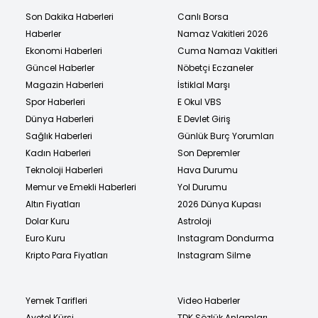
Son Dakika Haberleri
Canlı Borsa
Haberler
Namaz Vakitleri 2026
Ekonomi Haberleri
Cuma Namazı Vakitleri
Güncel Haberler
Nöbetçi Eczaneler
Magazin Haberleri
İstiklal Marşı
Spor Haberleri
E Okul VBS
Dünya Haberleri
E Devlet Giriş
Sağlık Haberleri
Günlük Burç Yorumları
Kadın Haberleri
Son Depremler
Teknoloji Haberleri
Hava Durumu
Memur ve Emekli Haberleri
Yol Durumu
Altın Fiyatları
2026 Dünya Kupası
Dolar Kuru
Astroloji
Euro Kuru
Instagram Dondurma
Kripto Para Fiyatları
Instagram Silme
Yemek Tarifleri
Video Haberler
Ayetel Kürsi
TDK Sözlük Anlamları