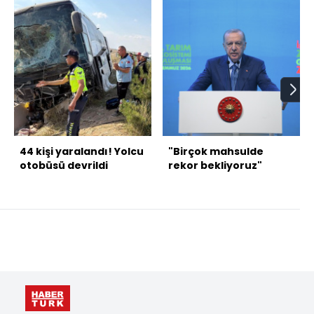
44 kişi yaralandı! Yolcu
"Birçok mahsulde
otobüsü devrildi
rekor bekliyoruz"