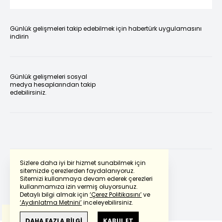
Günlük gelişmeleri takip edebilmek için habertürk uygulamasını
indirin
Günlük gelişmeleri sosyal
medya hesaplarından takip
edebilirsiniz.
Sizlere daha iyi bir hizmet sunabilmek için
sitemizde çerezlerden faydalanıyoruz.
Sitemizi kullanmaya devam ederek çerezleri
Powered by
Translate
kullanmamıza izin vermiş oluyorsunuz.
Detaylı bilgi almak için
‘Çerez Politikasını’
ve
‘Aydınlatma Metnini’
inceleyebilirsiniz.
Bu çeviride
Google Translete
kullanılmıştır.
Anlam ve çeviri hatalarından
haberturk.com
DAHA FAZLA BİLGİ
KABUL ET