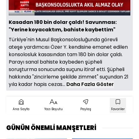
23.77%
Sesi
Oynatma
Aç
Hızı
Kasadan 180 bin dolar çaldı! Savunması:
"Yerine koyacaktım, bahiste kaybettim"
Türkiye'nin Musul Başkonsolosluğunda görevli
ateşe yardımcısı Özer Y. kendisine emanet edilen
konsolosluk kasasından tam 180 bin dolar çaldı.
Parayı sanal bahiste kaybeden şüpheli
soruşturma sonucunda suçunu itiraf etti. Şüpheli
hakkında "zincirleme şekilde zimmet" suçundan 21
yıla kadar hapis cezas...
Daha Fazla Göster
Ana Sayfa
Yazı Boyutu
Paylaş
Favoriler
GÜNÜN ÖNEMLİ MANŞETLERİ