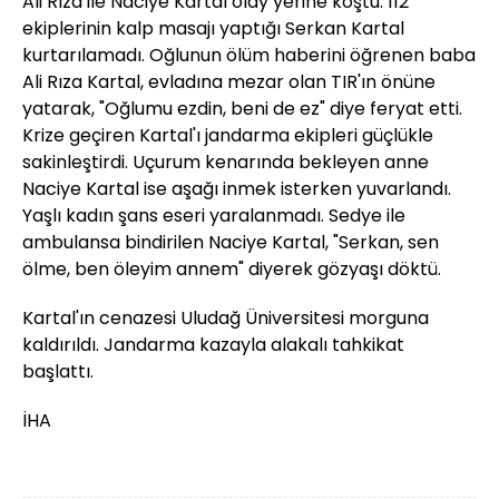
Ali Rıza ile Naciye Kartal olay yerine koştu. 112
ekiplerinin kalp masajı yaptığı Serkan Kartal
kurtarılamadı. Oğlunun ölüm haberini öğrenen baba
Ali Rıza Kartal, evladına mezar olan TIR'ın önüne
yatarak, "Oğlumu ezdin, beni de ez" diye feryat etti.
Krize geçiren Kartal'ı jandarma ekipleri güçlükle
sakinleştirdi. Uçurum kenarında bekleyen anne
Naciye Kartal ise aşağı inmek isterken yuvarlandı.
Yaşlı kadın şans eseri yaralanmadı. Sedye ile
ambulansa bindirilen Naciye Kartal, "Serkan, sen
ölme, ben öleyim annem" diyerek gözyaşı döktü.
Kartal'ın cenazesi Uludağ Üniversitesi morguna
kaldırıldı. Jandarma kazayla alakalı tahkikat
başlattı.
İHA