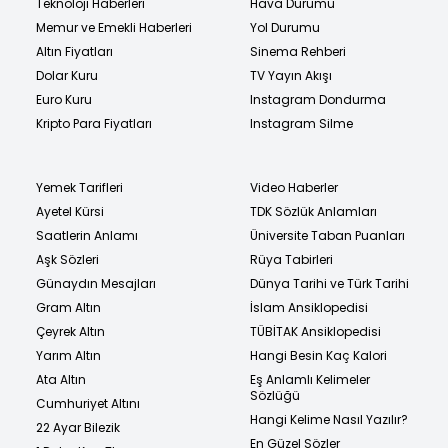
Teknoloji Haberleri
Hava Durumu
Memur ve Emekli Haberleri
Yol Durumu
Altın Fiyatları
Sinema Rehberi
Dolar Kuru
TV Yayın Akışı
Euro Kuru
Instagram Dondurma
Kripto Para Fiyatları
Instagram Silme
Yemek Tarifleri
Video Haberler
Ayetel Kürsi
TDK Sözlük Anlamları
Saatlerin Anlamı
Üniversite Taban Puanları
Aşk Sözleri
Rüya Tabirleri
Günaydın Mesajları
Dünya Tarihi ve Türk Tarihi
Gram Altın
İslam Ansiklopedisi
Çeyrek Altın
TÜBİTAK Ansiklopedisi
Yarım Altın
Hangi Besin Kaç Kalori
Ata Altın
Eş Anlamlı Kelimeler
Sözlüğü
Cumhuriyet Altını
Hangi Kelime Nasıl Yazılır?
22 Ayar Bilezik
En Güzel Sözler