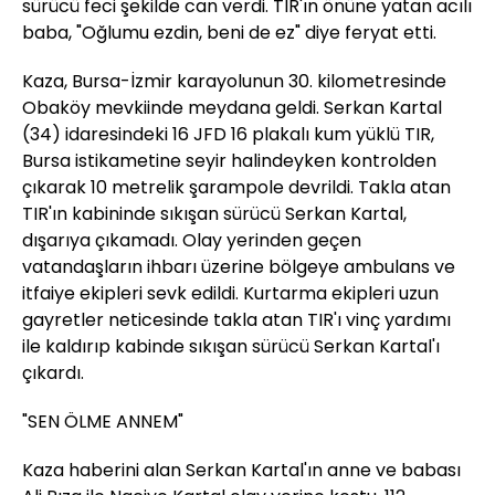
sürücü feci şekilde can verdi. TIR'ın önüne yatan acılı
baba, "Oğlumu ezdin, beni de ez" diye feryat etti.
Kaza, Bursa-İzmir karayolunun 30. kilometresinde
Obaköy mevkiinde meydana geldi. Serkan Kartal
(34) idaresindeki 16 JFD 16 plakalı kum yüklü TIR,
Bursa istikametine seyir halindeyken kontrolden
çıkarak 10 metrelik şarampole devrildi. Takla atan
TIR'ın kabininde sıkışan sürücü Serkan Kartal,
dışarıya çıkamadı. Olay yerinden geçen
vatandaşların ihbarı üzerine bölgeye ambulans ve
itfaiye ekipleri sevk edildi. Kurtarma ekipleri uzun
gayretler neticesinde takla atan TIR'ı vinç yardımı
ile kaldırıp kabinde sıkışan sürücü Serkan Kartal'ı
çıkardı.
"SEN ÖLME ANNEM"
Kaza haberini alan Serkan Kartal'ın anne ve babası