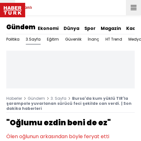
Canlı
Gündem
Ekonomi
Dünya
Spor
Magazin
Kadın
3.Sayfa
Politika
Eğitim
Güvenlik
İnanç
HT Trend
Medy
Haberler
Gündem
3. Sayfa
Bursa'da kum yüklü TIR'la
şarampole yuvarlanan sürücü feci şekilde can verdi. | Son
dakika haberleri
"Oğlumu ezdin beni de ez"
Ölen oğlunun arkasından böyle feryat etti