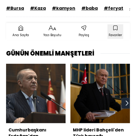
#Bursa
#Kaza
#kamyon
#baba
#feryat
#s
Ana Sayfa
Yazı Boyutu
Paylaş
Favoriler
GÜNÜN ÖNEMLİ MANŞETLERİ
Cumhurbaşkanı
MHP lideri Bahçeli'den