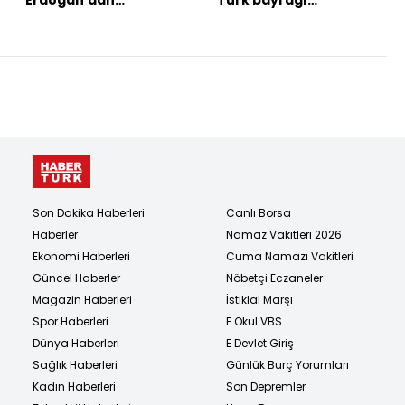
Erdoğan'dan
Türk bayrağı
açıklamalar
açıklaması:
Provokasyonların en
ağırıdır, DEM Parti
karar vermelidir
Son Dakika Haberleri
Canlı Borsa
Haberler
Namaz Vakitleri 2026
Ekonomi Haberleri
Cuma Namazı Vakitleri
Güncel Haberler
Nöbetçi Eczaneler
Magazin Haberleri
İstiklal Marşı
Spor Haberleri
E Okul VBS
Dünya Haberleri
E Devlet Giriş
Sağlık Haberleri
Günlük Burç Yorumları
Kadın Haberleri
Son Depremler