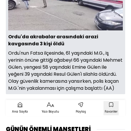
Yüklendi
:
66.78%
Sesi
Oynatma
360
Aç
Hızı
Ordu'da akrabalar arasındaki arazi
kavgasında 3 kişi öldü
Ordu'nun Fatsa ilçesinde, 61 yaşındaki M.G., iş
yerinin önüne gittiği ağabeyi 66 yaşındaki Mehmet
Gülen, yengesi 58 yaşındaki Emine Gülen ile
yeğeni 39 yaşındaki Resul Gülen'i silahla öldürdü.
Olay güvenlik kamerasına yansırken, polis kaçan
M.G.'nin yakalanması için çalışma başlattı (AA)
Ana Sayfa
Yazı Boyutu
Paylaş
Favoriler
GÜNÜN ÖNEMLİ MANŞETLERİ