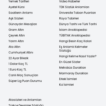
Yemek Tarifleri
Video Haberler
Ayetel Kürsi
TDK Sözlük Anlamları
Saatlerin Anlamı
Üniversite Taban Puanları
Aşk Sözleri
Rüya Tabirleri
Günaydın Mesajları
Dünya Tarihi ve Türk Tarihi
Gram Altın
İslam Ansiklopedisi
Çeyrek Altın
TÜBİTAK Ansiklopedisi
Yarım Altın
Hangi Besin Kaç Kalori
Ata Altın
Eş Anlamlı Kelimeler
Sözlüğü
Cumhuriyet Altını
Hangi Kelime Nasıl Yazılır?
22 Ayar Bilezik
En Güzel Sözler
1 Dolar Kaç TL
Metrobüs Durakları
1 Euro Kaç TL
Marmaray Durakları
Canlı Maç Sonuçları
Erkek İsimleri
Süper Lig Puan Durumu
Kız İsimleri
Atasözleri ve Anlamları
Türkçe Deyimler Sözlüğü