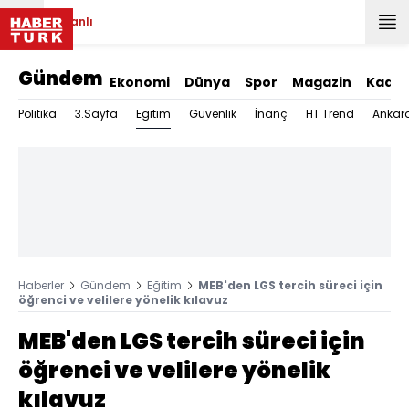
Canlı
Gündem
Ekonomi
Dünya
Spor
Magazin
Kadın
Eğitim
Politika
3.Sayfa
Güvenlik
İnanç
HT Trend
Ankar
Haberler
Gündem
Eğitim
MEB'den LGS tercih süreci için
öğrenci ve velilere yönelik kılavuz
MEB'den LGS tercih süreci için
öğrenci ve velilere yönelik
kılavuz