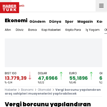
Canlı
Ekonomi
Gündem
Dünya
Spor
Magazin
Kadı
O
Altın
Döviz
Borsa
Kap Haberleri
Kripto Para
İş Yaşam
BIST 100
DOLAR
EURO
GRAM
13.779,39
47,6966
55,1896
6.
%-0,14
%0,12
%0,45
%2,59
Haberler
Ekonomi
Otomobil
Vergi borcunu yapılandıran
araç sahipleri muayenelerini yaptırabilecek
Vergi borcunu yapılandıran