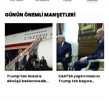
Ana Sayfa
Yazı Boyutu
Paylaş
Favoriler
GÜNÜN ÖNEMLİ MANŞETLERİ
Trump'tan Ankara
CAATSA yaptırımlarını
dönüşü beklenmedik
Trump tek başına
uçak değişikliği
kaldırabilir mi?