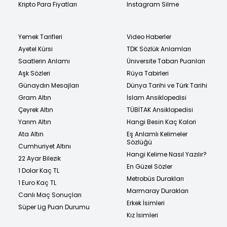
Kripto Para Fiyatları
Instagram Silme
Yemek Tarifleri
Video Haberler
Ayetel Kürsi
TDK Sözlük Anlamları
Saatlerin Anlamı
Üniversite Taban Puanları
Aşk Sözleri
Rüya Tabirleri
Günaydın Mesajları
Dünya Tarihi ve Türk Tarihi
Gram Altın
İslam Ansiklopedisi
Çeyrek Altın
TÜBİTAK Ansiklopedisi
Yarım Altın
Hangi Besin Kaç Kalori
Ata Altın
Eş Anlamlı Kelimeler
Sözlüğü
Cumhuriyet Altını
Hangi Kelime Nasıl Yazılır?
22 Ayar Bilezik
En Güzel Sözler
1 Dolar Kaç TL
Metrobüs Durakları
1 Euro Kaç TL
Marmaray Durakları
Canlı Maç Sonuçları
Erkek İsimleri
Süper Lig Puan Durumu
Kız İsimleri