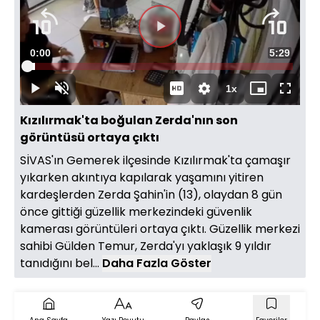
Videoyu
Süre
0:00
Toplam
5:29
Oynat
Yüklendi
:
3.03%
Süre
1x
Oynat
Sesi
Oynatma
Mini
Tam
Aç
Hızı
oynatıcı
Ekran
Kızılırmak'ta boğulan Zerda'nın son
görüntüsü ortaya çıktı
SİVAS'ın Gemerek ilçesinde Kızılırmak'ta çamaşır
yıkarken akıntıya kapılarak yaşamını yitiren
kardeşlerden Zerda Şahin'in (13), olaydan 8 gün
önce gittiği güzellik merkezindeki güvenlik
kamerası görüntüleri ortaya çıktı. Güzellik merkezi
sahibi Gülden Temur, Zerda'yı yaklaşık 9 yıldır
tanıdığını bel...
Daha Fazla Göster