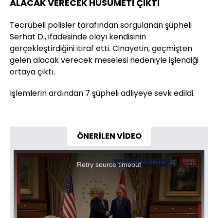
ALACAK VERECEK HUSUMETİ ÇIKTI
Tecrübeli polisler tarafından sorgulanan şüpheli
Serhat D., ifadesinde olayı kendisinin
gerçekleştirdiğini itiraf etti. Cinayetin, geçmişten
gelen alacak verecek meselesi nedeniyle işlendiği
ortaya çıktı.
İşlemlerin ardından 7 şüpheli adliyeye sevk edildi.
ÖNERİLEN VİDEO
This
is
a
Retry source timeout
modal
window.