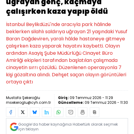
uğrayan genç, kaçmaya
çalışırken kaza yapıp öldü
İstanbul Beylikdüzü'nde aracıyla park hâlinde
beklerken silahlı saldırıya uğrayan 21 yaşındaki Yusuf
Baran Dağdeviren, yaralı hâlde hastaneye gitmeye
çalışırken kaza yaparak hayatını kaybetti. Olayın
ardından Asayiş Şube Müdürlüğü Cinayet Büro
Amirliği ekipleri tarafından başlatılan çalışmada
cinayetin sırrı çözüldü. Düzenlenen operasyonla 7
kişi gözaltına alındı. Dehşet saçan olayın görüntüleri
ortaya çıktı
Mustafa Şekeroğlu
Giriş:
09 Temmuz 2026 - 11:29
msekeroglu@cyh.com.tr
Güncelleme:
09 Temmuz 2026 - 11:30
Google’da haber kaynağınızı Habertürk olarak seçmek
için tıklayın