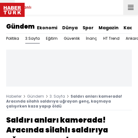
Canlı
Gündem
Ekonomi
Dünya
Spor
Magazin
Kadın
3.Sayfa
Politika
Eğitim
Güvenlik
İnanç
HT Trend
Ankar
Haberler
Gündem
3. Sayfa
Saldırı anları kamerada!
Aracında silahlı saldırıya uğrayan genç, kaçmaya
çalışırken kaza yapıp öldü
Saldırı anları kamerada!
Aracında silahlı saldırıya