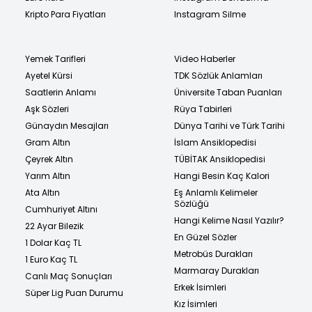
Kripto Para Fiyatları
Instagram Silme
Yemek Tarifleri
Video Haberler
Ayetel Kürsi
TDK Sözlük Anlamları
Saatlerin Anlamı
Üniversite Taban Puanları
Aşk Sözleri
Rüya Tabirleri
Günaydın Mesajları
Dünya Tarihi ve Türk Tarihi
Gram Altın
İslam Ansiklopedisi
Çeyrek Altın
TÜBİTAK Ansiklopedisi
Yarım Altın
Hangi Besin Kaç Kalori
Ata Altın
Eş Anlamlı Kelimeler
Sözlüğü
Cumhuriyet Altını
Hangi Kelime Nasıl Yazılır?
22 Ayar Bilezik
En Güzel Sözler
1 Dolar Kaç TL
Metrobüs Durakları
1 Euro Kaç TL
Marmaray Durakları
Canlı Maç Sonuçları
Erkek İsimleri
Süper Lig Puan Durumu
Kız İsimleri